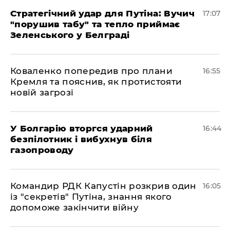
Стратегічний удар для Путіна: Вучич
17:07
"порушив табу" та тепло приймає
Зеленського у Белграді
Коваленко попередив про плани
16:55
Кремля та пояснив, як протистояти
новій загрозі
У Болгарію вторгся ударний
16:44
безпілотник і вибухнув біля
газопроводу
Командир РДК Капустін розкрив один
16:05
із "секретів" Путіна, знання якого
допоможе закінчити війну