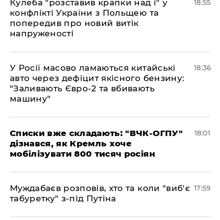
Кулеба "розставив крапки над і" у
18:55
конфлікті України з Польщею та
попередив про новий витік
напруженості
У Росії масово ламаються китайські
18:36
авто через дефіцит якісного бензину:
"Заливають Євро-2 та вбивають
машину"
Списки вже складають: "ВЧК-ОГПУ"
18:01
дізнався, як Кремль хоче
мобілізувати 800 тисяч росіян
Муждабаєв розповів, хто та коли "виб'є
17:59
табуретку" з-під Путіна