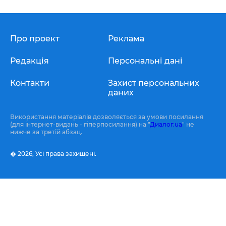
Про проект
Реклама
Редакція
Персональні дані
Контакти
Захист персональних
даних
Використання матеріалів дозволяється за умови посилання
(для інтернет-видань - гіперпосилання) на "
Диалог.ua
" не
нижче за третій абзац.
� 2026,
Усі права захищені.