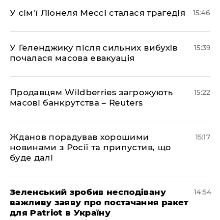
У сім'ї Ліонеля Мессі сталася трагедія
15:46
У Геленджику після сильних вибухів
15:39
почалася масова евакуація
Продавцям Wildberries загрожують
15:22
масові банкрутства – Reuters
Жданов порадував хорошими
15:17
новинами з Росії та припустив, що
буде далі
Зеленський зробив несподівану
14:54
важливу заяву про постачання ракет
для Patriot в Україну