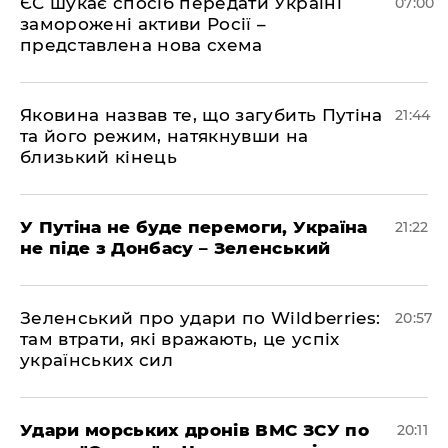
ЄС шукає спосіб передати Україні
07:00
заморожені активи Росії –
представлена ​​нова схема
Яковина назвав те, що загубить Путіна
21:44
та його режим, натякнувши на
близький кінець
У Путіна не буде перемоги, Україна
21:22
не піде з Донбасу – Зеленський
Зеленський про удари по Wildberries:
20:57
там втрати, які вражають, це успіх
українських сил
Удари морських дронів ВМС ЗСУ по
20:11