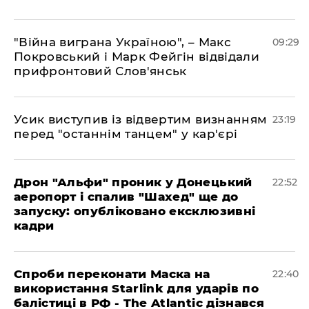
"Війна виграна Україною", – Макс
09:29
Покровський і Марк Фейгін відвідали
прифронтовий Слов'янськ
​Усик виступив із відвертим визнанням
23:19
перед "останнім танцем" у кар'єрі
​Дрон "Альфи" проник у Донецький
22:52
аеропорт і спалив "Шахед" ще до
запуску: опубліковано ексклюзивні
кадри
​Спроби переконати Маска на
22:40
використання Starlink для ударів по
балістиці в РФ - The Atlantic дізнався