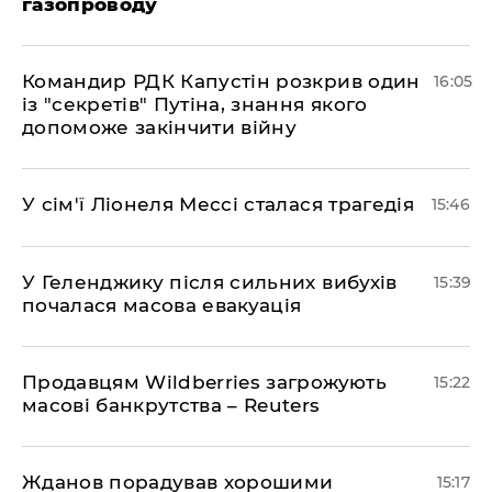
газопроводу
Командир РДК Капустін розкрив один
16:05
із "секретів" Путіна, знання якого
допоможе закінчити війну
У сім'ї Ліонеля Мессі сталася трагедія
15:46
У Геленджику після сильних вибухів
15:39
почалася масова евакуація
Продавцям Wildberries загрожують
15:22
масові банкрутства – Reuters
Жданов порадував хорошими
15:17