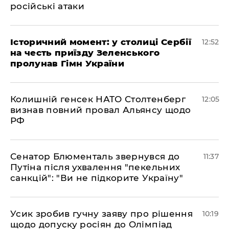
російські атаки
Історичний момент: у столиці Сербії
12:52
на честь приїзду Зеленського
пролунав Гімн України
Колишній генсек НАТО Столтенберг
12:05
визнав повний провал Альянсу щодо
РФ
Сенатор Блюменталь звернувся до
11:37
Путіна після ухвалення "пекельних
санкцій": "Ви не підкорите Україну"
Усик зробив гучну заяву про рішення
10:19
щодо допуску росіян до Олімпіад