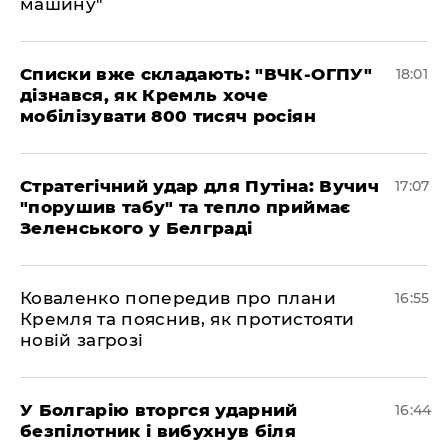
машину"
Списки вже складають: "ВЧК-ОГПУ"
18:01
дізнався, як Кремль хоче
мобілізувати 800 тисяч росіян
Стратегічний удар для Путіна: Вучич
17:07
"порушив табу" та тепло приймає
Зеленського у Белграді
Коваленко попередив про плани
16:55
Кремля та пояснив, як протистояти
новій загрозі
У Болгарію вторгся ударний
16:44
безпілотник і вибухнув біля