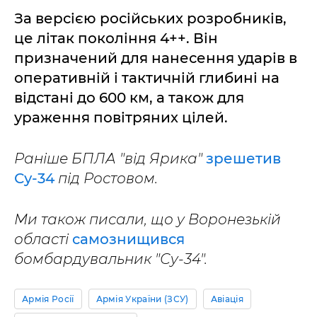
За версією російських розробників,
це літак покоління 4++. Він
призначений для нанесення ударів в
оперативній і тактичній глибині на
відстані до 600 км, а також для
ураження повітряних цілей.
Раніше БПЛА "від Ярика"
зрешетив
Су-34
під Ростовом.
Ми також писали, що у Воронезькій
області
самознищився
бомбардувальник "Су-34".
Армія Росії
Армія України (ЗСУ)
Авіація