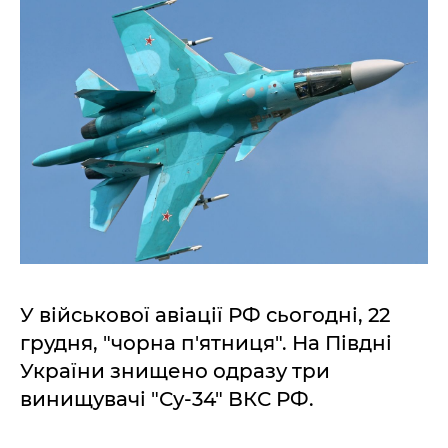
У військової авіації РФ сьогодні, 22
грудня, "чорна п'ятниця". На Півдні
України знищено одразу три
винищувачі "Су-34" ВКС РФ.