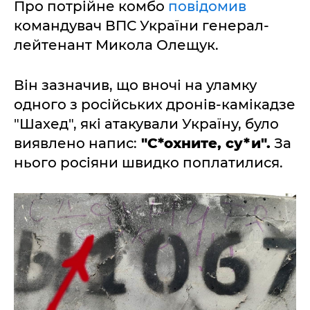
Про потрійне комбо
повідомив
командувач ВПС України генерал-
лейтенант Микола Олещук.
Він зазначив, що вночі на уламку
одного з російських дронів-камікадзе
"Шахед", які атакували Україну, було
виявлено напис:
"С*охните, су*и".
За
нього росіяни швидко поплатилися.