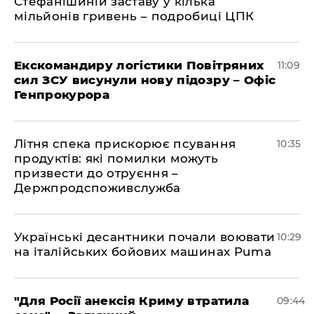
Стефанішиній заставу у кілька
мільйонів гривень – подробиці ЦПК
Екскомандиру логістики Повітряних
11:09
сил ЗСУ висунули нову підозру – Офіс
Генпрокурора
Літня спека прискорює псування
10:35
продуктів: які помилки можуть
призвести до отруєння –
Держпродспоживслужба
Українські десантники почали воювати
10:29
на італійських бойових машинах Puma
"Для Росії анексія Криму втратила
09:44