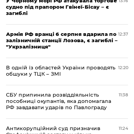
У Чорному морі РФ атакувала торгове
13:16
судно під прапором Гвінеї-Бісау – є
загиблі
Армія РФ вранці 6 серпня вдарила по
12:37
залізничній станції Лозова, є загиблі –
"Укрзалізниця"
В одній із областей України проводять
12:20
обшуки у ТЦК – ЗМІ
СБУ припинила розвіддіяльність
11:38
пособниці окупантів, яка допомагала
РФ завдавати ударів по Павлограду
Антикорупційний суд призначив
11:24