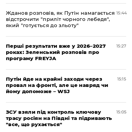
Жданов розповів, як Путін намагається
15:44
відстрочити "приліт чорного лебедя",
який "готується до зльоту"
Перші результати вже у 2026–2027
15:27
роках: Зеленський розповів про
програму FREYJA
Путін йде на крайні заходи через
15:15
провал на фронті, але це навряд чи
йому допоможе – WSJ
ЗСУ взяли під контроль ключову
15:05
трасу росіян на Півдні та підривають
"все, що рухається"