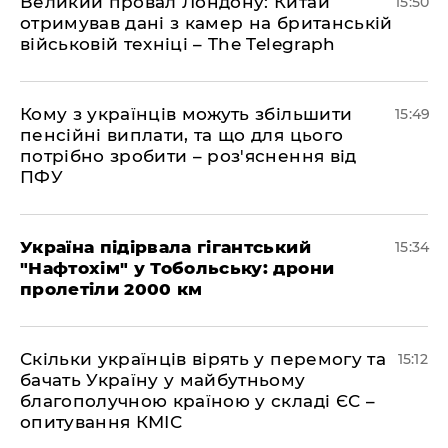
Великий провал Лондону: Китай
15:50
отримував дані з камер на британській
військовій техніці – The Telegraph
Кому з українців можуть збільшити
15:49
пенсійні виплати, та що для цього
потрібно зробити – роз'яснення від
ПФУ
Україна підірвала гігантський
15:34
"Нафтохім" у Тобольську: дрони
пролетіли 2000 км
Скільки українців вірять у перемогу та
15:12
бачать Україну у майбутньому
благополучною країною у складі ЄС –
опитування КМІС