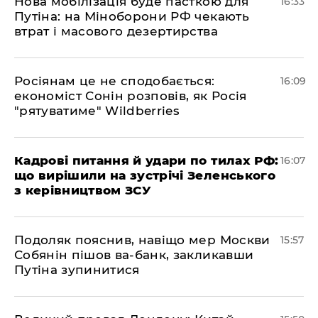
Нова мобілізація буде пасткою для
16:33
Путіна: на Міноборони РФ чекають
втрат і масового дезертирства
Росіянам це не сподобається:
16:09
економіст Сонін розповів, як Росія
"рятуватиме" Wildberries
Кадрові питання й удари по тилах РФ:
16:07
що вирішили на зустрічі Зеленського
з керівництвом ЗСУ
Подоляк пояснив, навіщо мер Москви
15:57
Собянін пішов ва-банк, закликавши
Путіна зупинитися