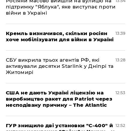
Росіяни масово вийшли на вулицю на
13:54
підтримку "Яблука", яке виступає проти
війни в Україні
Кремль визначився, скільки росіян
13:39
хоче мобілізувати для війни в Україні
СБУ викрила трьох агентів РФ, які
13:28
активували десятки Starlink у Дніпрі та
Житомирі
США не дають Україні ліцензію на
12:53
виробництво ракет для Patriot через
несподівану причину – The Atlantic
ГУР знищило дві установки "С-400" й
12:52