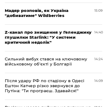
Мадяр розповів, як Україна
15:09
"добиватиме" Wildberries
Z-канал про знищення у Геленджику
14:40
глушилки Starlink: "У системи
критичний недолік"
Сильний вибух стався на ключовому
14:24
військовому об'єкті у Болгарії
Після удару РФ по стадіону в Одесі
14:09
Ештон Катчер різко звернувся до
Путіна: "Ти програєш. Здавайся!"