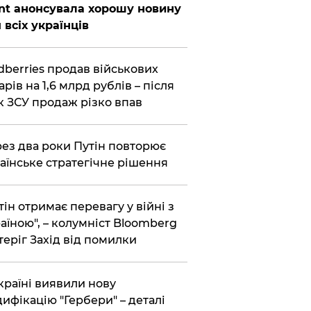
nt анонсувала хорошу новину
 всіх українців
dberries продав військових
арів на 1,6 млрд рублів – після
к ЗСУ продаж різко впав
ез два роки Путін повторює
аїнське стратегічне рішення
тін отримає перевагу у війні з
аїною", – колумніст Bloomberg
теріг Захід від помилки
країні виявили нову
ифікацію "Гербери" – деталі