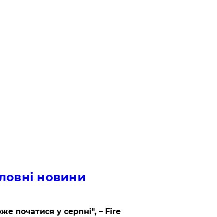
ловні новини
же початися у серпні", – Fire