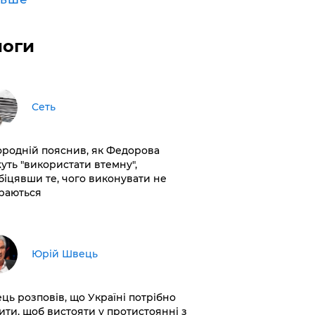
логи
Сеть
ородній пояснив, як Федорова
уть "використати втемну",
біцявши те, чого виконувати не
раються
Юрій Швець
ць розповів, що Україні потрібно
ити, щоб вистояти у протистоянні з