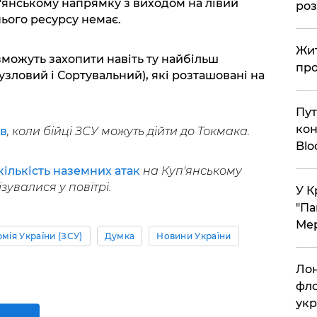
'янському напрямку з виходом на лівий
ро
нього ресурсу немає.
Жит
зможуть захопити навіть ту найбільш
про
узловий і Сортувальний), які розташовані на
Пут
кон
в
, коли бійці ЗСУ можуть дійти до Токмака.
Bl
ількість наземних атак
на Куп'янському
зувалися у повітрі.
У К
"Па
Мер
мія України (ЗСУ)
Думка
Новини України
Лон
фло
укр