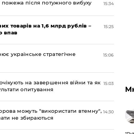
 пожежа після потужного вибуху
15:34
их товарів на 1,6 млрд рублів –
15:25
о впав
рює українське стратегічне
15:06
 очікують на завершення війни та як
15:03
М
езультати опитування
орова можуть "використати втемну",
14:30
вати не збираються
"Пут