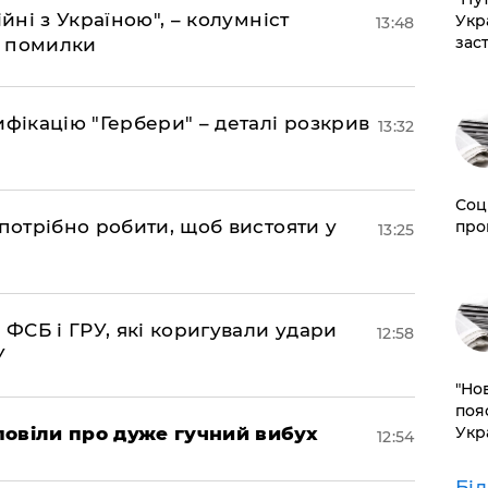
йні з Україною", – колумніст
Укр
13:48
зас
д помилки
фікацію "Гербери" – деталі розкрив
13:32
Соц
потрібно робити, щоб вистояти у
про
13:25
 ФСБ і ГРУ, які коригували удари
12:58
У
"Но
поя
Укр
повіли про дуже гучний вибух
12:54
Бі