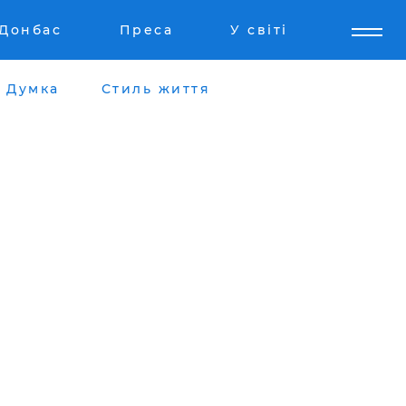
Донбас
Преса
У світі
Думка
Стиль життя