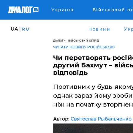
Україна
Військовий о
UA |
RU
Новини
Ук
ДІАЛОГ
ВІЙСЬКОВИЙ ОГЛЯД
ЧИТАТИ НОВИНУ РОСІЙСЬКОЮ
Чи перетворять росій
другий Бахмут – війс
відповідь
Противник у будь-якому 
однак зараз йому зроби
ніж на початку вторгнен
Автор:
Святослав Рыбальченко