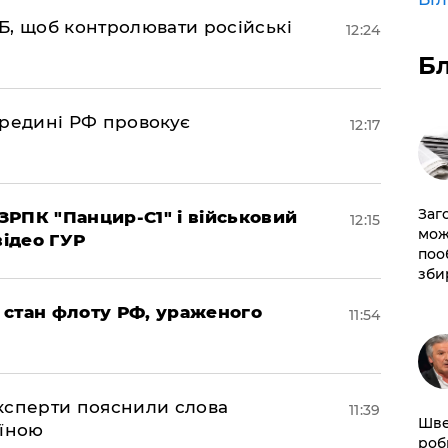
Б, щоб контролювати російські
12:24
Б
ередині РФ провокує
12:17
Заг
РПК "Панцир-С1" і військовий
12:15
мож
відео ГУР
поо
зби
 стан флоту РФ, ураженого
11:54
експерти пояснили слова
11:39
Шве
аїною
роб