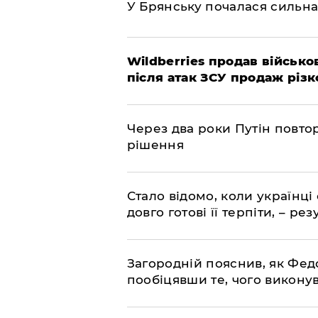
У Брянську почалася сильна
Wildberries продав військов
після атак ЗСУ продаж різк
Через два роки Путін повто
рішення
Стало відомо, коли українці
довго готові її терпіти, – р
Загородній пояснив, як Фед
пообіцявши те, чого викону