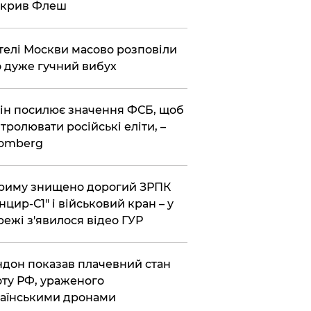
зкрив Флеш
елі Москви масово розповіли
 дуже гучний вибух
ін посилює значення ФСБ, щоб
тролювати російські еліти, –
oomberg
риму знищено дорогий ЗРПК
нцир-С1" і військовий кран – у
ежі з'явилося відео ГУР
дон показав плачевний стан
ту РФ, ураженого
аїнськими дронами