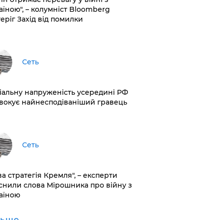
аїною", – колумніст Bloomberg
теріг Захід від помилки
Сеть
іальну напруженість усередині РФ
вокує найнесподіваніший гравець
Сеть
ва стратегія Кремля", – експерти
снили слова Мірошника про війну з
аїною
льше