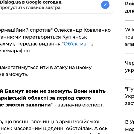
Dialog.ua в Google сегодня,
Poi
✓
пропустить главное завтра.
для
Wil
формаційний спротив" Олександр Коваленко
тов
тання: чи перетвориться Куп'янськ
Бахмут, передає видання
"Об'єктив"
із
ата
елемарафон.
Чер
намагатимуться йти в атаку на цьому
укр
не зможуть.
"Пу
й Бахмут вони не зможуть. Вони навіть
Укр
рківській області за період свого
зас
не змогли захопити
", - зазначив експерт.
що воєнні злочинці з армії Російської
В У
янськ масованим щоденні обстрілам. А ось
мод