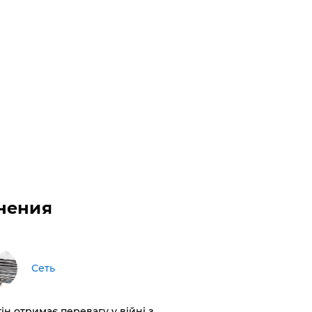
нения
Сеть
ін отримає перевагу у війні з