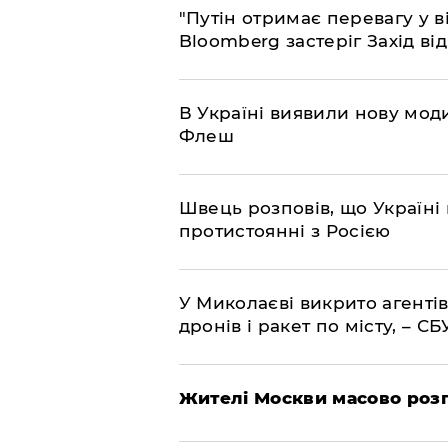
"Путін отримає перевагу у ві
Bloomberg застеріг Захід ві
В Україні виявили нову моди
Флеш
Швець розповів, що Україні 
протистоянні з Росією
У Миколаєві викрито агентів
дронів і ракет по місту, – СБ
Жителі Москви масово роз