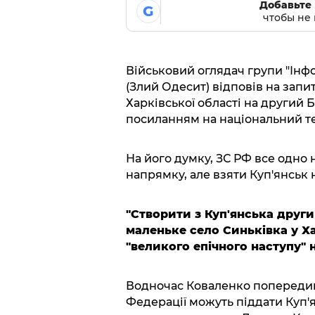
Добавьте 
G
чтобы не 
Військовий оглядач групи "Ін
(Злий Одесит) відповів на запи
Харківської області на другий 
посиланням на національний т
На його думку, ЗС РФ все одно 
напрямку, але взяти Куп'янськ 
"Створити з Куп'янська други
маленьке село Синьківка у Ха
"великого епічного наступу" 
Водночас Коваленко попередив, 
Федерації можуть піддати Куп'