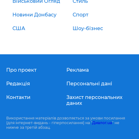
Військовий Огляд
Стиль
Новини Донбасу
Спорт
США
Шоу-бізнес
Про проект
Реклама
Редакція
Персональні дані
Контакти
Захист персональних
даних
Використання матеріалів дозволяється за умови посилання
(для інтернет-видань - гіперпосилання) на "
Диалог.ua
" не
нижче за третій абзац.