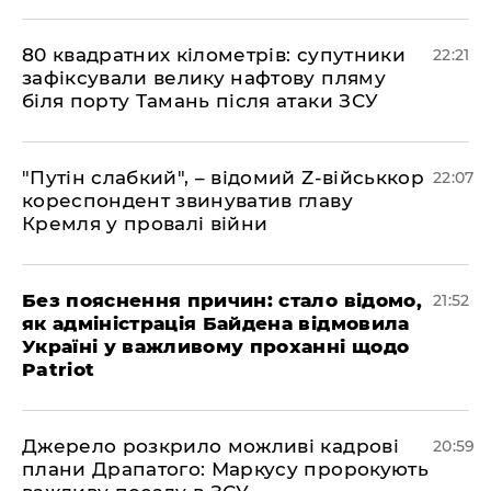
​80 квадратних кілометрів: супутники
22:21
зафіксували велику нафтову пляму
біля порту Тамань після атаки ЗСУ
"Путін слабкий", – відомий Z-військкор
22:07
кореспондент звинуватив главу
Кремля у провалі війни
​Без пояснення причин: стало відомо,
21:52
як адміністрація Байдена відмовила
Україні у важливому проханні щодо
Patriot
​Джерело розкрило можливі кадрові
20:59
плани Драпатого: Маркусу пророкують