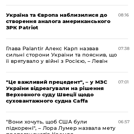
Україна та Європа наблизилися до
08:16
створення аналога американського
ЗРК Patriot
Глава Palantir Алекс Карп назвав
07:38
сильні сторони України та пояснив, що
її врятувало у війні з Росією, – Левін
"Це важливий прецедент", – у МЗС
07:01
України відреагували на рішення
Верховного суду Швеції щодо
суховантажного судна Caffa
"Вони хочуть, щоб США були
06:57
підкорені", – Лора Лумер назвала мету