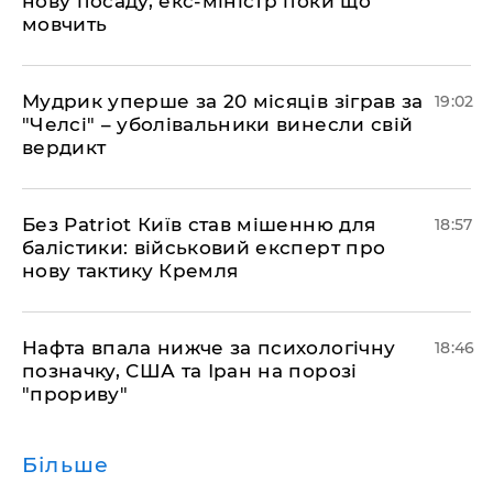
нову посаду, екс-міністр поки що
мовчить
​Мудрик уперше за 20 місяців зіграв за
19:02
"Челсі" – уболівальники винесли свій
вердикт
​Без Patriot Київ став мішенню для
18:57
балістики: військовий експерт про
нову тактику Кремля
​Нафта впала нижче за психологічну
18:46
позначку, США та Іран на порозі
"прориву"
Більше