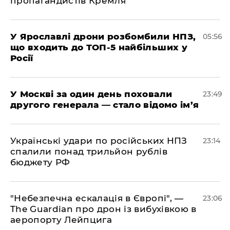
пропагандистів Кремля
У Ярославлі дрони розбомбили НПЗ,
05:56
що входить до ТОП-5 найбільших у
Росії
​У Москві за один день поховали
23:49
другого генерала — стало відомо ім’я
​Українські удари по російських НПЗ
23:14
спалили понад трильйон рублів
бюджету РФ
​"Небезпечна ескалація в Європі", —
23:06
The Guardian про дрон із вибухівкою в
аеропорту Лейпцига