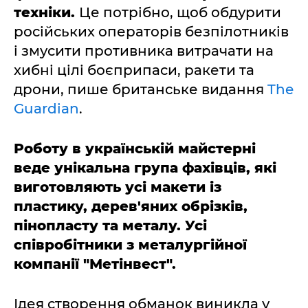
техніки.
Це потрібно, щоб обдурити
російських операторів безпілотників
і змусити противника витрачати на
хибні цілі боєприпаси, ракети та
дрони, пише британське видання
The
Guardian
.
Роботу в українській майстерні
веде унікальна група фахівців, які
виготовляють усі макети із
пластику, дерев'яних обрізків,
пінопласту та металу. Усі
співробітники з металургійної
компанії "Метінвест".
Ідея створення обманок виникла у