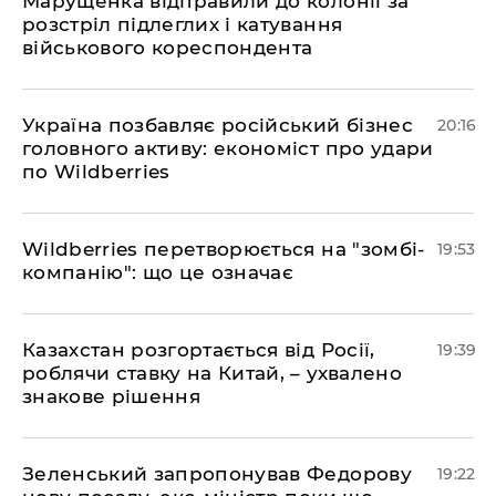
Марущенка відправили до колонії за
розстріл підлеглих і катування
військового кореспондента
​Україна позбавляє російський бізнес
20:16
головного активу: економіст про удари
по Wildberries
​Wildberries перетворюється на "зомбі-
19:53
компанію": що це означає
​Казахстан розгортається від Росії,
19:39
роблячи ставку на Китай, – ухвалено
знакове рішення
​Зеленський запропонував Федорову
19:22