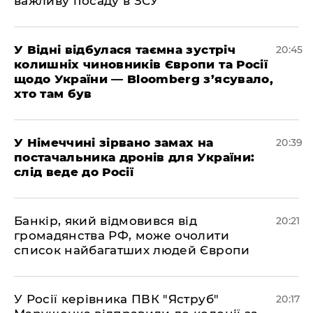
важливу посаду в ЗСУ
​У Відні відбулася таємна зустріч
20:45
колишніх чиновників Європи та Росії
щодо України — Bloomberg з’ясувало,
хто там був
​У Німеччині зірвано замах на
20:39
постачальника дронів для України:
слід веде до Росії
​Банкір, який відмовився від
20:21
громадянства РФ, може очолити
список найбагатших людей Європи
​У Росії керівника ПВК "Яструб"
20:17