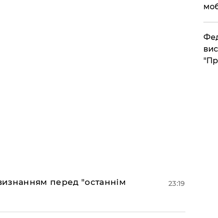
моб
​Фе
вис
"Пр
 визнанням перед "останнім
23:19