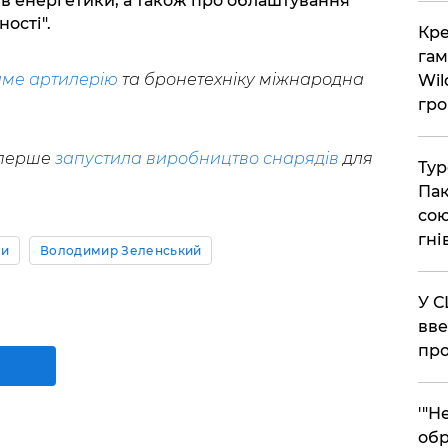
тів енергетики, а також про облаштування
ості".
​Кр
гам
ме артилерію
та бронетехніку міжнародна
Wil
гро
вперше
запустила виробництво снарядів
для
​Ту
Пак
сою
гні
ни
Володимир Зеленський
​У 
вве
про
​'"
обр