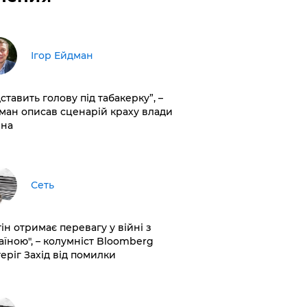
Ігор Ейдман
дставить голову під табакерку”, –
ман описав сценарій краху влади
іна
Сеть
ін отримає перевагу у війні з
аїною", – колумніст Bloomberg
теріг Захід від помилки