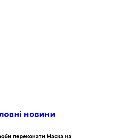
ловні новини
роби переконати Маска на