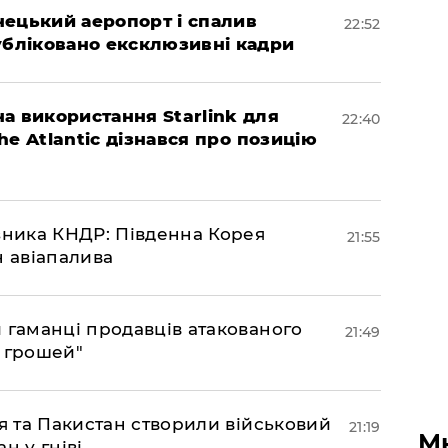
нецький аеропорт і спалив
22:52
убліковано ексклюзивні кадри
а використання Starlink для
22:40
The Atlantic дізнався про позицію
юзника КНДР: Південна Корея
21:55
н авіапалива
и гаманці продавців атакованого
21:49
є грошей"
ія та Пакистан створили військовий
21:19
М
н у гніві