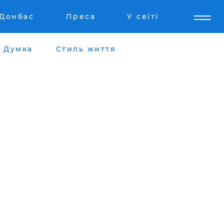
Донбас
Преса
У світі
Думка
Стиль життя