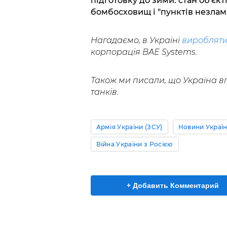
підготовку до зими: стан об'єк
бомбосховищ і "пунктів незламн
Нагадаємо, в Україні
виробляти
корпорація BAE Systems.
Також ми писали, що Україна 
танків.
Армія України (ЗСУ)
Новини Украї
Війна України з Росією
+ Добавить Комментарий