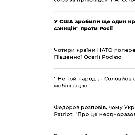
​У США зробили ще один к
санкцій" проти Росії
​Чотири країни НАТО попере
Південної Осетії Росією
​'"Не той народ", - Соловйо
мобілізацію
​Федоров розповів, чому Укр
Patriot: "Про це неодноразо