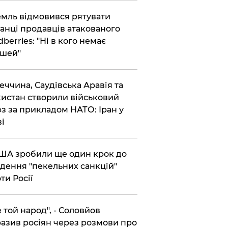
емль відмовився рятувати
анці продавців атакованого
dberries: "Ні в кого немає
шей"
реччина, Саудівська Аравія та
истан створили військовий
з за прикладом НАТО: Іран у
ві
США зробили ще один крок до
дення "пекельних санкцій"
ти Росії
Не той народ", - Соловйов
азив росіян через розмови про