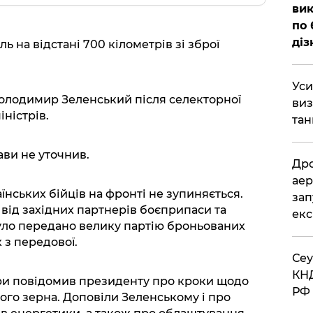
вик
по 
діз
ь на відстані 700 кілометрів зі зброї
​Ус
лодимир Зеленський після селекторної
виз
іністрів.
тан
ави не уточнив.
​Др
аер
їнських бійців на фронті не зупиняється.
зап
від західних партнерів боєприпаси та
екс
уло передано велику партію броньованих
 з передової.
​Се
КНД
и повідомив президенту про кроки щодо
РФ 
ого зерна. Доповіли Зеленському і про