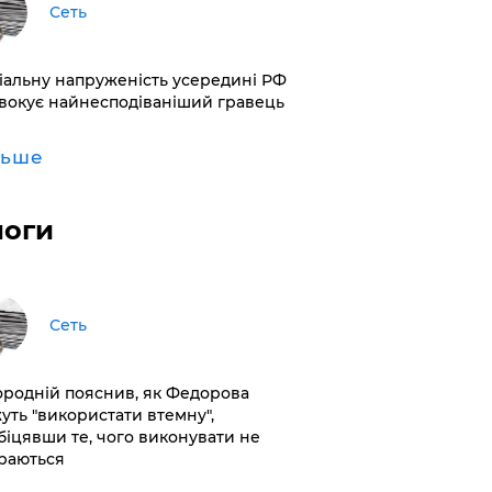
Сеть
іальну напруженість усередині РФ
вокує найнесподіваніший гравець
льше
логи
Сеть
ородній пояснив, як Федорова
уть "використати втемну",
біцявши те, чого виконувати не
раються