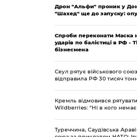
​Дрон "Альфи" проник у До
"Шахед" ще до запуску: оп
​Спроби переконати Маска н
ударів по балістиці в РФ - 
бізнесмена
​Сеул рятує військового со
відправила РФ 30 тисяч тон
​Кремль відмовився рятуват
Wildberries: "Ні в кого нема
​Туреччина, Саудівська Арав
союз за прикладом НАТО: Іра