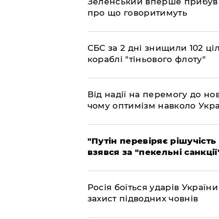
​Зеленський вперше прибув д
про що говоритимуть
​СБС за 2 дні знищили 102 ці
кораблі "тіньового флоту"
​Від надії на перемогу до нов
чому оптимізм навколо Укра
​"Путін перевіряє рішучість
взявся за "пекельні санкції
​Росія боїться ударів Украї
захист підводних човнів