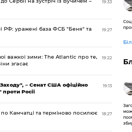
о Сербії на зустріч із Вучичем –
19:33
Соц
про
лі РФ: уражені база ФСБ "Беня" та
19:27
Бі
ої важкої зими: The Atlantic про те,
19:22
Б
їни згасає
 Заходу", – Сенат США офіційно
19:13
" проти Росії
Заг
мож
ни по Камчатці та терміново посилює
18:27
поо
зби