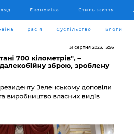
гляд
Економіка
Стиль життя
раїна
расія
Суспільство
Блоги
31 серпня 2023, 13:56
тані 700 кілометрів", –
 далекобійну зброю, зроблену
президенту Зеленському доповіли
 та виробництво власних видів