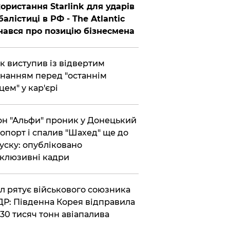
ористання Starlink для ударів
балістиці в РФ - The Atlantic
нався про позицію бізнесмена
ик виступив із відвертим
нанням перед "останнім
цем" у кар'єрі
он "Альфи" проник у Донецький
опорт і спалив "Шахед" ще до
уску: опубліковано
клюзивні кадри
ул рятує військового союзника
Р: Південна Корея відправила
30 тисяч тонн авіапалива