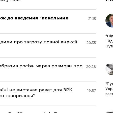
рок до введення "пекельних
21:15
​“Пі
Ейд
дили про загрозу повної анексії
20:35
Пут
в образив росіян через розмови про
20:28
"Пут
Укр
аїні не вистачає ракет для ЗРК
19:57
зас
во говорилося"