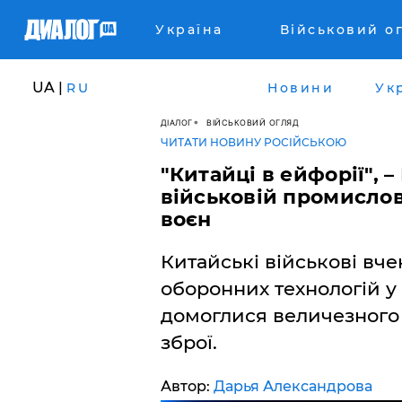
Україна
Військовий о
UA |
RU
Новини
Ук
ДІАЛОГ
ВІЙСЬКОВИЙ ОГЛЯД
ЧИТАТИ НОВИНУ РОСІЙСЬКОЮ
"Китайці в ейфорії", 
військовій промислов
воєн
Китайські військові вче
оборонних технологій у
домоглися величезного 
зброї.
Автор:
Дарья Александрова