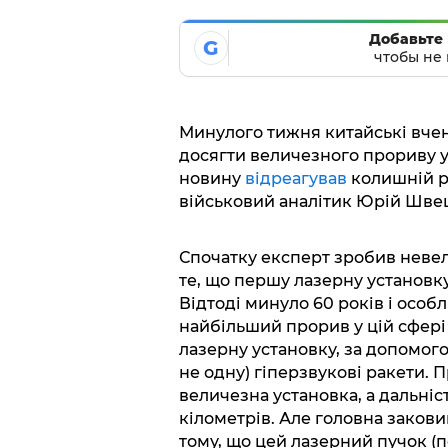
Добавьте 
G
чтобы не 
Минулого тижня китайські вчен
досягти величезного прориву у 
новину
відреагував
колишній р
військовий аналітик Юрій Швец
Спочатку експерт зробив неве
те, що першу лазерну установк
Відтоді минуло 60 років і особл
найбільший прорив у цій сфері
лазерну установку, за допомог
не одну) гіперзвукові ракети. 
величезна установка, а дальніс
кілометрів. Але головна закови
тому, що цей лазерний пучок (п