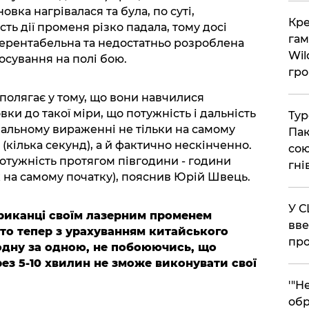
овка нагрівалася та була, по суті,
​Кр
ть дії променя різко падала, тому досі
гам
нерентабельна та недостатньо розроблена
Wil
тосування на полі бою.
гро
полягає у тому, що вони навчилися
ки до такої міри, що потужність і дальність
​Ту
альному вираженні не тільки на самому
Пак
(кілька секунд), а й фактично нескінченно.
сою
потужність протягом півгодини - години
гні
к на самому початку), пояснив Юрій Швець.
​У 
ериканці своїм лазерним променем
вве
 то тепер з урахуванням китайського
про
одну за одною, не побоюючись, що
рез 5-10 хвилин не зможе виконувати свої
​'"
обр