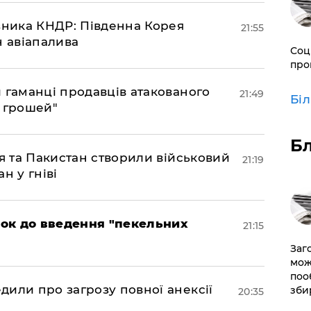
юзника КНДР: Південна Корея
21:55
н авіапалива
Соц
про
и гаманці продавців атакованого
21:49
Бі
є грошей"
Б
ія та Пакистан створили військовий
21:19
н у гніві
рок до введення "пекельних
21:15
Заг
мож
поо
дили про загрозу повної анексії
зби
20:35