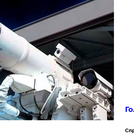
Го
​Сп