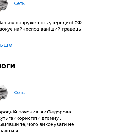
Сеть
іальну напруженість усередині РФ
вокує найнесподіваніший гравець
льше
логи
Сеть
ородній пояснив, як Федорова
уть "використати втемну",
біцявши те, чого виконувати не
раються