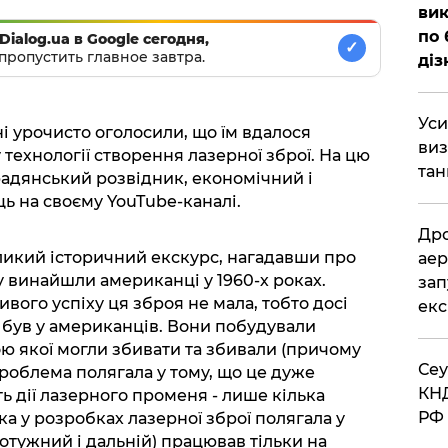
вик
по 
Dialog.ua в Google сегодня,
✓
пропустить главное завтра.
діз
​Ус
і урочисто оголосили, що їм вдалося
виз
технології створення лазерної зброї. На цю
тан
адянський розвідник, економічний і
ь на своєму YouTube-каналі.
​Др
ликий історичний екскурс, нагадавши про
аер
у винайшли американці у 1960-х роках.
зап
ивого успіху ця зброя не мала, тобто досі
екс
 був у американців. Вони побудували
ою якої могли збивати та збивали (причому
​Се
Проблема полягала у тому, що це дуже
КНД
ть дії лазерного променя - лише кілька
РФ 
ка у розробках лазерної зброї полягала у
отужний і дальній) працював тільки на