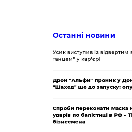
Останні новини
​Усик виступив із відвертим
танцем" у кар'єрі
​Дрон "Альфи" проник у До
"Шахед" ще до запуску: оп
​Спроби переконати Маска н
ударів по балістиці в РФ - 
бізнесмена