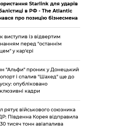
ористання Starlink для ударів
балістиці в РФ - The Atlantic
нався про позицію бізнесмена
ик виступив із відвертим
нанням перед "останнім
цем" у кар'єрі
он "Альфи" проник у Донецький
опорт і спалив "Шахед" ще до
уску: опубліковано
клюзивні кадри
ул рятує військового союзника
Р: Південна Корея відправила
30 тисяч тонн авіапалива