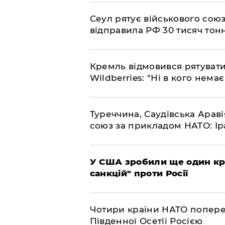
​Сеул рятує військового со
відправила РФ 30 тисяч тон
​Кремль відмовився рятуват
Wildberries: "Ні в кого нема
​Туреччина, Саудівська Арав
союз за прикладом НАТО: Іра
​У США зробили ще один к
санкцій" проти Росії
​Чотири країни НАТО попере
Південної Осетії Росією