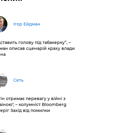
Ігор Ейдман
дставить голову під табакерку”, –
ман описав сценарій краху влади
іна
Сеть
ін отримає перевагу у війні з
аїною", – колумніст Bloomberg
теріг Захід від помилки