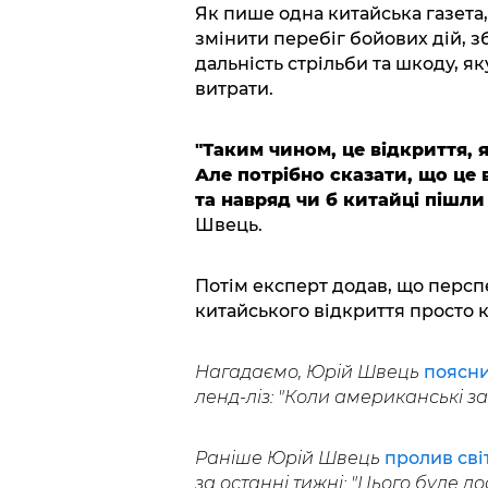
Як пише одна китайська газета,
змінити перебіг бойових дій,
дальність стрільби та шкоду, як
витрати.
"Таким чином, це відкриття, 
Але потрібно сказати, що це 
та навряд чи б китайці пішл
Швець.
Потім експерт додав, що перспе
китайського відкриття просто к
Нагадаємо, Юрій Швець
поясн
ленд-ліз: "Коли американські з
Раніше Юрій Швець
пролив сві
за останні тижні: "Цього буде 