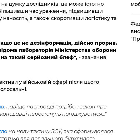
 на думку дослідників, це може істотно
моб
 збільшивши час ураження, підвищивши
у наносять, а також скоротивши логістику та
​Фе
вис
"Пр
якщо це не дезінформація, дійсно прорив.
відома лабораторія Міністерства оборони
и на такий серйозний блеф",
- зазначив
ктиви у військовій сфері після цього
олосальні.
ив
, навіщо насправді потрібен закон про
аконодавці перестануть погоджуватися..."
тло
на нову тактику ЗСУ, яка сформувалася
достатньо для подальшого бурхливого