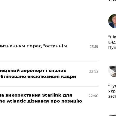
​“Пі
Ейд
 визнанням перед "останнім
23:19
Пут
нецький аеропорт і спалив
22:52
убліковано ексклюзивні кадри
"Пут
Укр
а використання Starlink для
22:40
зас
The Atlantic дізнався про позицію