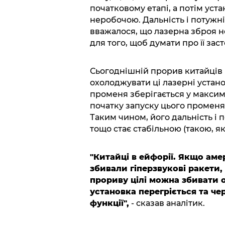
початковому етапі, а потім устан
неробочою. Дальність і потужніс
вважалося, що лазерна зброя 
для того, щоб думати про її зас
Сьогоднішній прорив китайців 
охолоджувати ці лазерні установ
променя зберігається у максим
початку запуску цього променя 
Таким чином, його дальність і 
тощо стає стабільною (такою, я
"Китайці в ейфорії. Якщо ам
збивали гіперзвукові ракети,
прориву цілі можна збивати 
установка перегріється та че
функції",
- сказав аналітик.