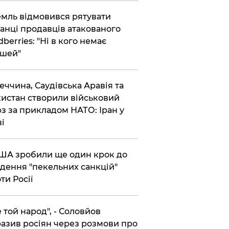
емль відмовився рятувати
анці продавців атакованого
dberries: "Ні в кого немає
шей"
реччина, Саудівська Аравія та
истан створили військовий
з за прикладом НАТО: Іран у
ві
США зробили ще один крок до
дення "пекельних санкцій"
ти Росії
Не той народ", - Соловйов
азив росіян через розмови про