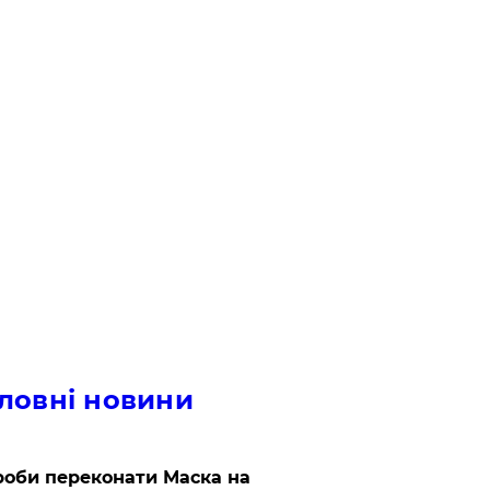
ловні новини
роби переконати Маска на