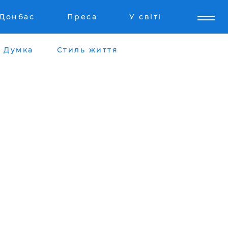
Донбас
Преса
У світі
Думка
Стиль життя