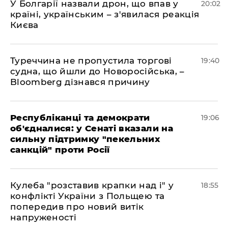
У Болгарії назвали дрон, що впав у
20:02
країні, українським – з'явилася реакція
Києва
Туреччина не пропустила торгові
19:40
судна, що йшли до Новоросійська, –
Bloomberg дізнався причину
Республіканці та демократи
19:06
об'єдналися: у Сенаті вказали на
сильну підтримку "пекельних
санкцій" проти Росії
Кулеба "розставив крапки над і" у
18:55
конфлікті України з Польщею та
попередив про новий витік
напруженості