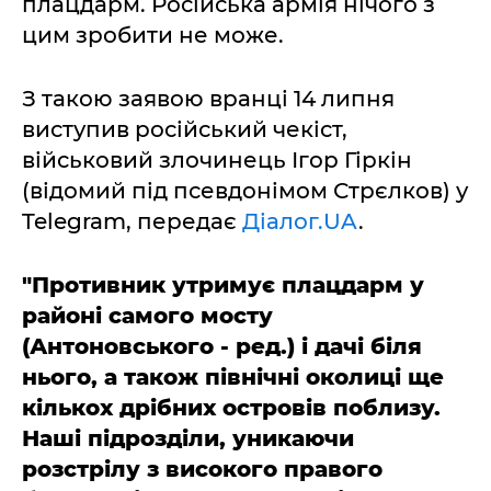
плацдарм. Російська армія нічого з
цим зробити не може.
З такою заявою вранці 14 липня
виступив російський чекіст,
військовий злочинець Ігор Гіркін
(відомий під псевдонімом Стрєлков) у
Telegram, передає
Діалог.UA
.
"Противник утримує плацдарм у
районі самого мосту
(Антоновського - ред.) і дачі біля
нього, а також північні околиці ще
кількох дрібних островів поблизу.
Наші підрозділи, уникаючи
розстрілу з високого правого