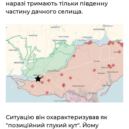
наразі тримають тільки південну
частину дачного селища.
Ситуацію він охарактеризував як
"позиційний глухий кут". Йому