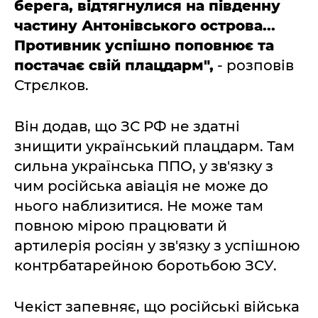
берега, відтягнулися на південну
частину Антонівського острова...
Противник успішно поповнює та
постачає свій плацдарм",
- розповів
Стрєлков.
Він додав, що ЗС РФ не здатні
знищити український плацдарм. Там
сильна українська ППО, у зв'язку з
чим російська авіація не може до
нього наблизитися. Не може там
повною мірою працювати й
артилерія росіян у зв'язку з успішною
контрбатарейною боротьбою ЗСУ.
Чекіст запевняє, що російські війська