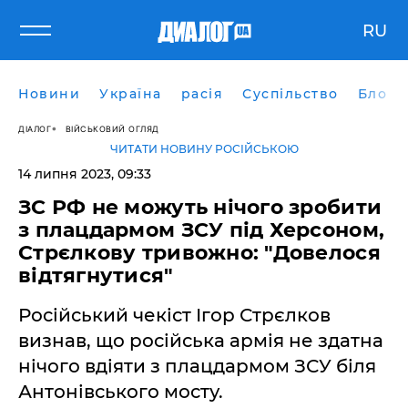
RU
Новини
Україна
расія
Суспільство
Блоги
ДІАЛОГ
ВІЙСЬКОВИЙ ОГЛЯД
ЧИТАТИ НОВИНУ РОСІЙСЬКОЮ
14 липня 2023, 09:33
ЗС РФ не можуть нічого зробити
з плацдармом ЗСУ під Херсоном,
Стрєлкову тривожно: "Довелося
відтягнутися"
Російський чекіст Ігор Стрєлков
визнав, що російська армія не здатна
нічого вдіяти з плацдармом ЗСУ біля
Антонівського мосту.