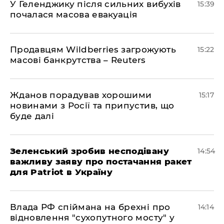
У Геленджику після сильних вибухів
15:39
почалася масова евакуація
Продавцям Wildberries загрожують
15:22
масові банкрутства – Reuters
Жданов порадував хорошими
15:17
новинами з Росії та припустив, що
буде далі
Зеленський зробив несподівану
14:54
важливу заяву про постачання ракет
для Patriot в Україну
Влада РФ спіймана на брехні про
14:14
відновлення "сухопутного мосту" у