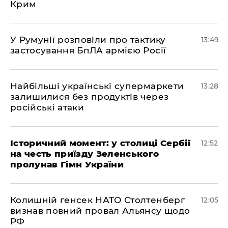
Крим
У Румунії розповіли про тактику
13:49
застосування БпЛА армією Росії
Найбільші українські супермаркети
13:28
залишилися без продуктів через
російські атаки
Історичний момент: у столиці Сербії
12:52
на честь приїзду Зеленського
пролунав Гімн України
Колишній генсек НАТО Столтенберг
12:05
визнав повний провал Альянсу щодо
РФ