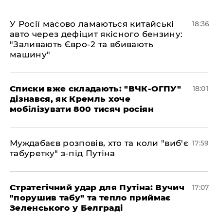
У Росії масово ламаються китайські
18:36
авто через дефіцит якісного бензину:
"Заливають Євро-2 та вбивають
машину"
Списки вже складають: "ВЧК-ОГПУ"
18:01
дізнався, як Кремль хоче
мобілізувати 800 тисяч росіян
Муждабаєв розповів, хто та коли "виб'є
17:59
табуретку" з-під Путіна
Стратегічний удар для Путіна: Вучич
17:07
"порушив табу" та тепло приймає
Зеленського у Белграді