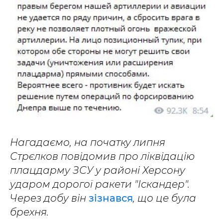
Нагадаємо, на початку липня
Стрєлков повідомив про ліквідацію
плацдарму ЗСУ у районі Херсону
ударом дорогої ракети "Іскандер".
Через добу він
зізнався
, що це була
брехня.