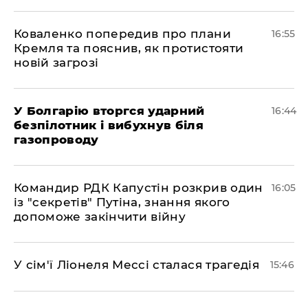
Коваленко попередив про плани
16:55
Кремля та пояснив, як протистояти
новій загрозі
У Болгарію вторгся ударний
16:44
безпілотник і вибухнув біля
газопроводу
Командир РДК Капустін розкрив один
16:05
із "секретів" Путіна, знання якого
допоможе закінчити війну
У сім'ї Ліонеля Мессі сталася трагедія
15:46