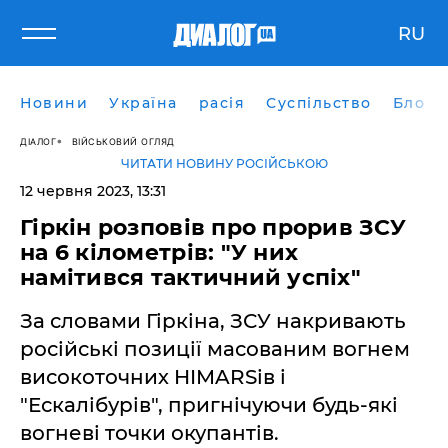
RU
Новини
Україна
расія
Суспільство
Блоги
ДІАЛОГ
ВІЙСЬКОВИЙ ОГЛЯД
ЧИТАТИ НОВИНУ РОСІЙСЬКОЮ
12 червня 2023, 13:31
Гіркін розповів про прорив ЗСУ
на 6 кілометрів: "У них
намітився тактичний успіх"
За словами Гіркіна, ЗСУ накривають
російські позиції масованим вогнем
високоточних HIMARSів і
"Ескалібурів", пригнічуючи будь-які
вогневі точки окупантів.