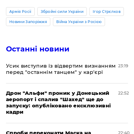
Армія Росії
Збройні сили України
Ігор Стрєлков
Новини Запоріжжя
Війна України з Росією
Останні новини
​Усик виступив із відвертим визнанням
23:19
перед "останнім танцем" у кар'єрі
​Дрон "Альфи" проник у Донецький
22:52
аеропорт і спалив "Шахед" ще до
запуску: опубліковано ексклюзивні
кадри
​Спроби переконати Маска на
22:40