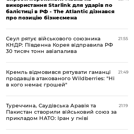
використання Starlink для ударів по
балістиці в РФ - The Atlantic дізнався
про позицію бізнесмена
​Сеул рятує військового союзника
21:55
КНДР: Південна Корея відправила РФ
30 тисяч тонн авіапалива
​Кремль відмовився рятувати гаманці
21:49
продавців атакованого Wildberries: "Ні
в кого немає грошей"
​Туреччина, Саудівська Аравія та
21:19
Пакистан створили військовий союз за
прикладом НАТО: Іран у гніві