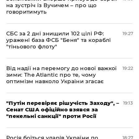
на зустріч із Вучичем – про що
говоритимуть
​СБС за 2 дні знищили 102 цілі РФ:
19:27
уражені база ФСБ "Беня" та кораблі
"тіньового флоту"
​Від надії на перемогу до нової важкої
19:22
зими: The Atlantic про те, чому
оптимізм навколо України згасає
​"Путін перевіряє рішучість Заходу", –
19:13
Сенат США офіційно взявся за
"пекельні санкції" проти Росії
​Росія боїться ударів України по
18:27