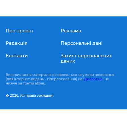
Про проект
Реклама
Редакція
Персональні дані
Контакти
Захист персональних
даних
Використання матеріалів дозволяється за умови посилання
(для інтернет-видань - гіперпосилання) на "
Диалог.ua
" не
нижче за третій абзац.
� 2026,
Усі права захищені.