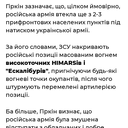
Гіркін зазначає, що, цілком ймовірно,
російська армія втекла ще з 2-3
прифронтових населених пунктів під
натиском української армії.
За його словами, ЗСУ накривають
російські позиції масованим вогнем
високоточних HIMARSів і
"Ескалібурів"
, пригнічуючи будь-які
вогневі точки окупантів, після чого
штурмують перемелені артилерією
позиції.
Ба більше, Гіркін визнає, що
російська армія була змушена
відступати з обладнаних і добре