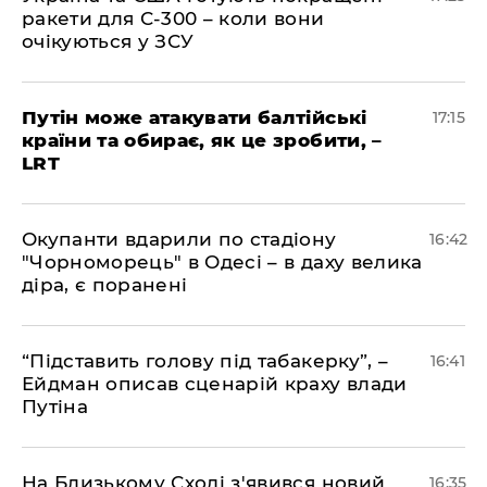
ракети для С-300 – коли вони
очікуються у ЗСУ
​Путін може атакувати балтійські
17:15
країни та обирає, як це зробити, –
LRT
​Окупанти вдарили по стадіону
16:42
"Чорноморець" в Одесі – в даху велика
діра, є поранені
​“Підставить голову під табакерку”, –
16:41
Ейдман описав сценарій краху влади
Путіна
На Близькому Сході з'явився новий
16:35