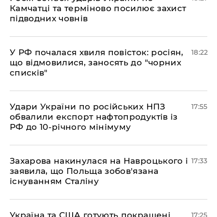
Камчатці та терміново посилює захист
підводних човнів
​У РФ почалася хвиля повісток: росіян,
18:22
що відмовилися, заносять до "чорних
списків"
​Удари України по російських НПЗ
17:55
обвалили експорт нафтопродуктів із
РФ до 10-річного мінімуму
​Захарова накинулася на Навроцького і
17:33
заявила, що Польща зобов'язана
існуванням Сталіну
​Україна та США готують покращені
17:25