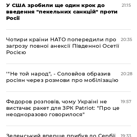
​У США зробили ще один крок до
21:15
введення "пекельних санкцій" проти
Росії
​Чотири країни НАТО попередили про
20:35
загрозу повної анексії Південної Осетії
Росією
​'"Не той народ", - Соловйов образив
20:28
росіян через розмови про мобілізацію
​Федоров розповів, чому Україні не
19:57
вистачає ракет для ЗРК Patriot: "Про це
неодноразово говорилося"
​Зеленський вперше прибув до Сербії
19:33