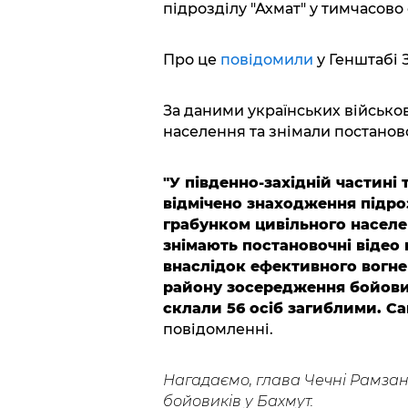
підрозділу "Ахмат" у тимчасов
Про це
повідомили
у Генштабі 
За даними українських військов
населення та знімали постаново
"У південно-західній частин
відмічено знаходження підро
грабунком цивільного населен
знімають постановочні відео 
внаслідок ефективного вогн
району зосередження бойовик
склали 56 осіб загиблими. Са
повідомленні.
Нагадаємо, глава Чечні Рамза
бойовиків у Бахмут.