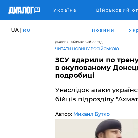
Україна
Військовий о
UA |
RU
Новини
Ук
ДІАЛОГ
ВІЙСЬКОВИЙ ОГЛЯД
ЧИТАТИ НОВИНУ РОСІЙСЬКОЮ
ЗСУ вдарили по трену
в окупованому Донець
подробиці
Унаслідок атаки українс
бійців підрозділу "Ахма
Автор:
Михаил Бутко