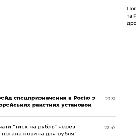
​По
та 
дро
 рейд спецпризначення в Росію з
23:31
орейських ракетних установок
ати "тиск на рубль" через
22:47
е погана новина для рубля"