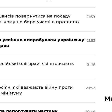
шансів повернутися на посаду
21:59
, чому не бере участі в протестах
ми успішно випробували українську
21:53
оров
сійські олігархи, які втрачають
21:19
осіян, які вважають війну проти
20:52
 мінімуму
М
яла депортувати частину
20:44