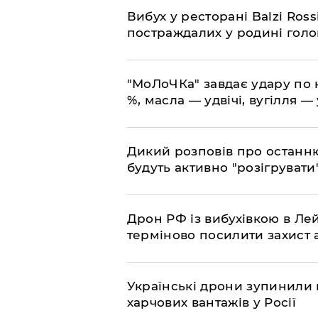
​Вибух у ресторані Balzi Ros
постраждалих у родині гол
​"МоЛоЧКа" завдає удару по 
%, масла — удвічі, вугілля — 
​Дикий розповів про останн
будуть активно "розігрувати
​Дрон РФ із вибухівкою в Л
терміново посилити захист
​Українські дрони зупинили
харчових вантажів у Росії