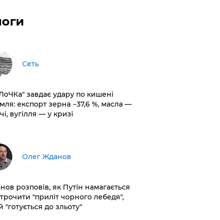
логи
Сеть
оЛоЧКа" завдає удару по кишені
мля: експорт зерна −37,6 %, масла —
чі, вугілля — у кризі
Олег Жданов
нов розповів, як Путін намагається
строчити "приліт чорного лебедя",
 "готується до зльоту"