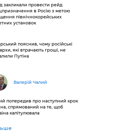
хід закликали провести рейд
цпризначення в Росію з метою
щення північнокорейських
етних установок
корський пояснив, чому російські
архи, які втрачають гроші, не
алили Путіна
Валерій Чалий
лий попередив про наступний крок
іна, спрямований на те, щоб
аїна капітулювала
льше