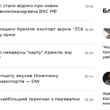
si: стало відомо про нових
19:16
Б
овнокомандувача ВКС РФ
кишені Кремля: експорт зерна −37,6
18:58
у кризі
​"М
Кре
ю неядерну "карту" Кремля, яку
18:49
удві
"
ейпцигу змусив Німеччину
18:44
 аеропортів — DW
Жда
від
 найбільший термінал з перевалки
18:38
який