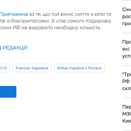
​Сі
 Пригожина
за те, що той виніс сміття з хати та
рос
в із боєприпасами. Зі слів самого Кадирова,
гро
они РФ не видавало необхідну кількість
​Пр
РЕДАКЦІЇ!
які
усп
ЗСУ)
Рамзан Кадиров
Війна України з Росією
​"Т
РФ 
скл
​Пе
МЗС
Киє