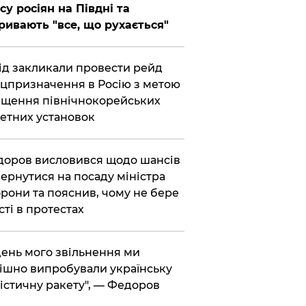
су росіян на Півдні та
ривають "все, що рухається"
хід закликали провести рейд
цпризначення в Росію з метою
щення північнокорейських
етних установок
доров висловився щодо шансів
ернутися на посаду міністра
рони та пояснив, чому не бере
сті в протестах
 день мого звільнення ми
ішно випробували українську
істичну ракету", — Федоров