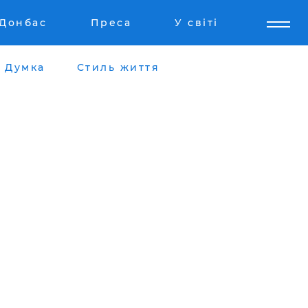
Донбас
Преса
У світі
Думка
Стиль життя