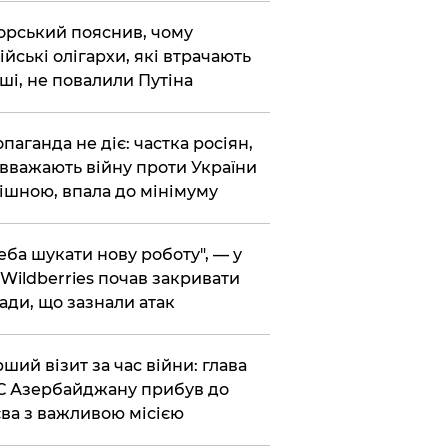
корський пояснив, чому
ійські олігархи, які втрачають
ші, не повалили Путіна
опаганда не діє: частка росіян,
 вважають війну проти України
ішною, впала до мінімуму
реба шукати нову роботу", — у
Wildberries почав закривати
ади, що зазнали атак
рший візит за час війни: глава
 Азербайджану прибув до
ва з важливою місією