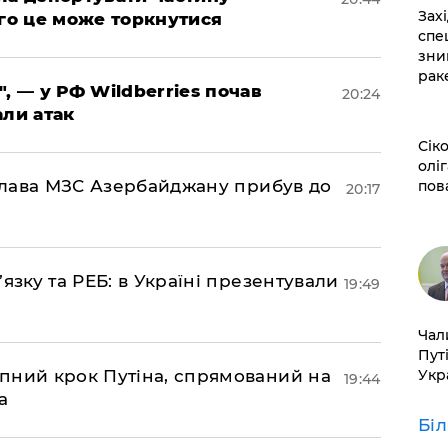
​За
ого це може торкнутися
спе
зни
рак
", — у РФ Wildberries почав
20:24
али атак
​Сі
оліг
: глава МЗС Азербайджану прибув до
пов
20:17
’язку та РЕБ: в Україні презентували
19:49
​Ча
Пут
Укр
пний крок Путіна, спрямований на
19:44
а
Бі