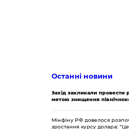
Останні новини
​Захід закликали провести
метою знищення північнок
​Мінфіну РФ довелося розпоч
зростання курсу долара: "Ц