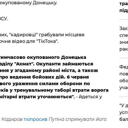
о окупованому Донецьку.
тра
під
ЗСУ.
​За
их, "кадировці" грабували місцеве
спе
чне відео для "ТікТока".
зни
рак
і тимчасово окупованого Донецька
зділу "Ахмат". Окупанти займаються
​Фе
ня у згаданому районі міста, а також
пов
про ведення бойових дій. 6 червня
обо
евого ураження силами оборони по
уча
ів у тренувальному таборі втрати ворога
нітарні втрати уточнюються"
, - йдеться у
​"У
усп
бал
н Кадиров
попросив
Путіна спрямувати його