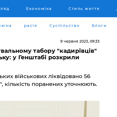
гляд
Економіка
Стиль життя
раїна
расія
Суспільство
Блоги
9 червня 2023, 09:33
вальному табору "кадирівців"
ку: у Генштабі розкрили
ьких військових ліквідовано 56
т", кількість поранених уточнюють.