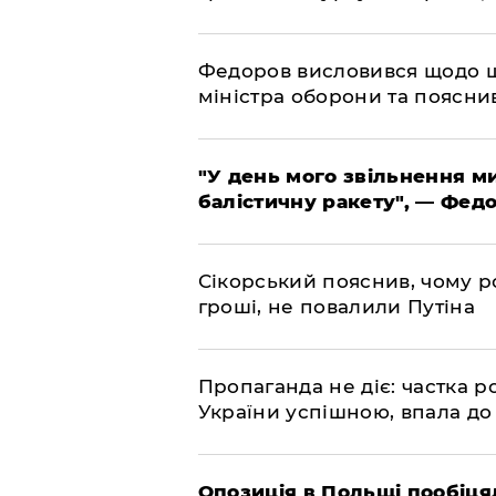
​Федоров висловився щодо 
міністра оборони та пояснив
​"У день мого звільнення 
балістичну ракету", — Фед
​Сікорський пояснив, чому ро
гроші, не повалили Путіна
​Пропаганда не діє: частка р
України успішною, впала до
​Опозиція в Польщі пообіц