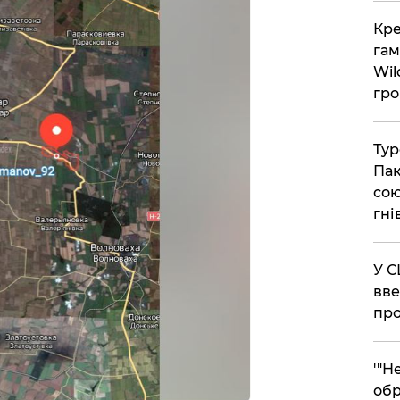
​Кр
гам
Wil
гро
​Ту
Пак
сою
гні
​У 
вве
про
​'"
обр