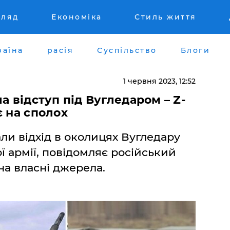
гляд
Економіка
Стиль життя
раїна
расія
Суспільство
Блоги
1 червня 2023, 12:52
а відступ під Вугледаром – Z-
є на сполох
али відхід в околицях Вугледару
ї армії, повідомляє російський
на власні джерела.