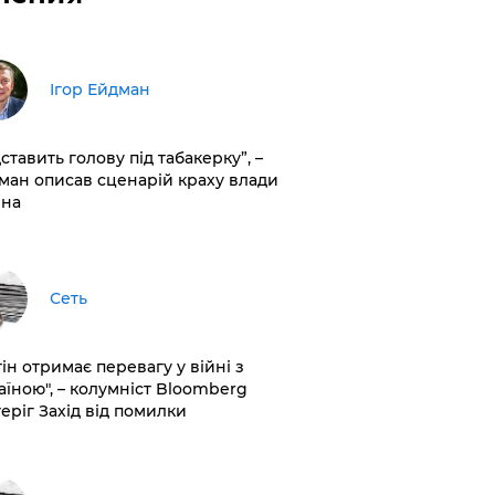
Ігор Ейдман
дставить голову під табакерку”, –
ман описав сценарій краху влади
іна
Сеть
ін отримає перевагу у війні з
аїною", – колумніст Bloomberg
теріг Захід від помилки