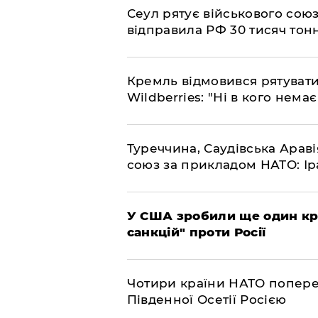
​Сеул рятує військового со
відправила РФ 30 тисяч тон
​Кремль відмовився рятуват
Wildberries: "Ні в кого нема
​Туреччина, Саудівська Арав
союз за прикладом НАТО: Іра
​У США зробили ще один к
санкцій" проти Росії
​Чотири країни НАТО попере
Південної Осетії Росією