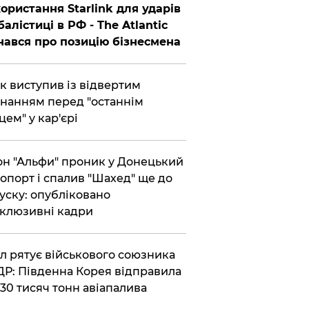
ористання Starlink для ударів
балістиці в РФ - The Atlantic
нався про позицію бізнесмена
ик виступив із відвертим
нанням перед "останнім
цем" у кар'єрі
он "Альфи" проник у Донецький
опорт і спалив "Шахед" ще до
уску: опубліковано
клюзивні кадри
ул рятує військового союзника
Р: Південна Корея відправила
30 тисяч тонн авіапалива