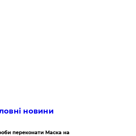
ловні новини
роби переконати Маска на