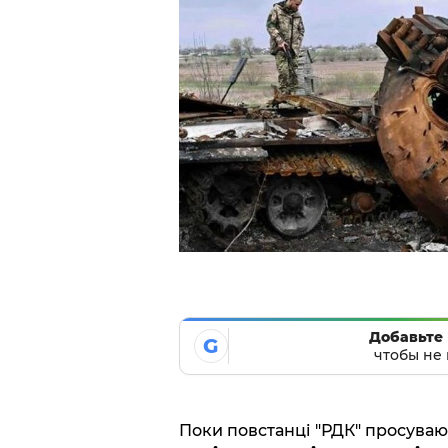
Добавьте 
G
чтобы не 
Поки повстанці "РДК" просувают