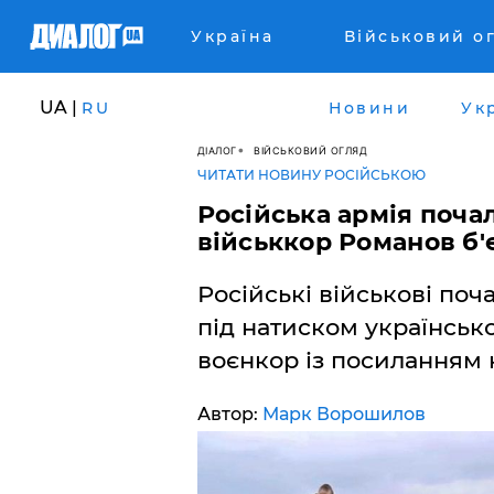
Україна
Військовий о
UA |
RU
Новини
Ук
ДІАЛОГ
ВІЙСЬКОВИЙ ОГЛЯД
ЧИТАТИ НОВИНУ РОСІЙСЬКОЮ
Російська армія почал
військкор Романов б'
Російські військові поч
під натиском українсько
воєнкор із посиланням 
Автор:
Марк Ворошилов