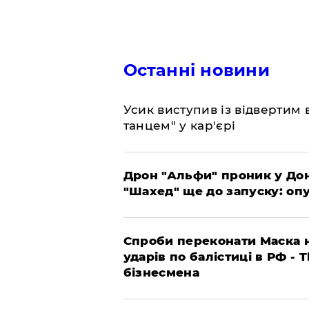
Останні новини
​Усик виступив із відвертим
танцем" у кар'єрі
​Дрон "Альфи" проник у До
"Шахед" ще до запуску: оп
​Спроби переконати Маска н
ударів по балістиці в РФ - 
бізнесмена