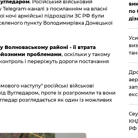
Вугледаром
. Російський військовий
вик
 Telegram-каналі з посиланням на власні
по 
ї ночі армійські підрозділи ЗС РФ були
діз
аселеного пункту Володимирівка Донецької
​Ус
виз
 Волноваському районі - її втрата
тан
ерйозними проблемами
, оскільки у такому
 контроль і переріжуть дороги постачання
​Др
аер
имового наступу" російські військові
зап
ід Вугледаром, проте їх розгромили та вони
екс
угледар розглядається як один із можливих
​Се
КНД
РФ 