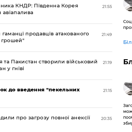
юзника КНДР: Південна Корея
21:55
н авіапалива
Соц
про
и гаманці продавців атакованого
21:49
є грошей"
Бі
Б
ія та Пакистан створили військовий
21:19
н у гніві
рок до введення "пекельних
21:15
Заг
мож
поо
дили про загрозу повної анексії
20:35
зби