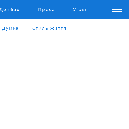
Донбас
Преса
У світі
Думка
Стиль життя