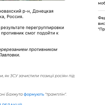
моб
​Фе
вис
"Пр
, як ЗСУ зачистили позиції росіян під
оні Бахмута
формують
"трамплін".