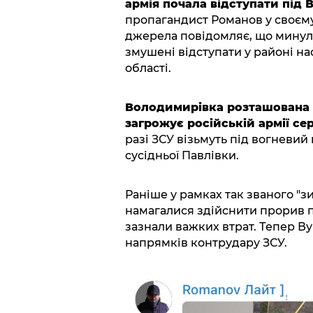
армія почала відступати під 
пропагандист Романов у своєму
джерела повідомляє, що минуло
змушені відступати у районі н
області.
Володимирівка розташована у
загрожує російській армії с
разі ЗСУ візьмуть під вогневий
сусідньої Павлівки.
Раніше у рамках так званого "з
намагалися здійснити прорив п
зазнали важких втрат. Тепер В
напрямків контрудару ЗСУ.