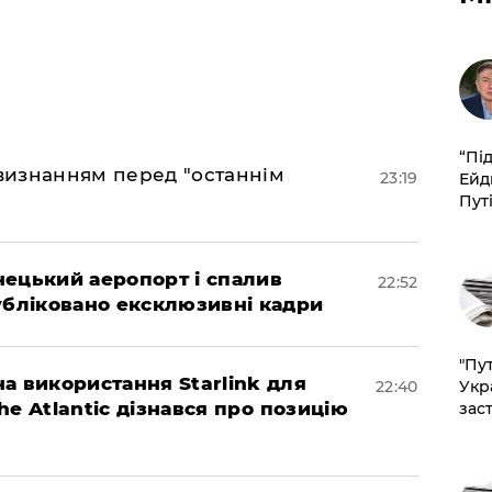
​“Пі
 визнанням перед "останнім
23:19
Ейд
Пут
нецький аеропорт і спалив
22:52
убліковано ексклюзивні кадри
"Пут
а використання Starlink для
Укр
22:40
The Atlantic дізнався про позицію
зас