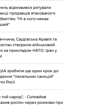
емль відмовився рятувати
анці продавців атакованого
dberries: "Ні в кого немає
шей"
реччина, Саудівська Аравія та
истан створили військовий
з за прикладом НАТО: Іран у
ві
США зробили ще один крок до
дення "пекельних санкцій"
ти Росії
Не той народ", - Соловйов
азив росіян через розмови про