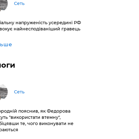
Сеть
іальну напруженість усередині РФ
вокує найнесподіваніший гравець
льше
логи
Сеть
ородній пояснив, як Федорова
уть "використати втемну",
біцявши те, чого виконувати не
раються