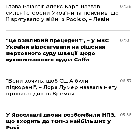
Глава Palantir Алекс Карп назвав
07:38
сильні сторони України та пояснив, що
її врятувало у війні з Росією, – Левін
"Це важливий прецедент", – у МЗС
07:01
України відреагували на рішення
Верховного суду Швеції щодо
суховантажного судна Caffa
"Вони хочуть, щоб США були
06:57
підкорені", – Лора Лумер назвала мету
пропагандистів Кремля
У Ярославлі дрони розбомбили НПЗ,
05:56
що входить до ТОП-5 найбільших у
Росії