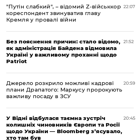
"Путін слабкий", – відомий Z-військкор
22:07
кореспондент звинуватив главу
Кремля у провалі війни
​Без пояснення причин: стало відомо,
21:52
як адміністрація Байдена відмовила
Україні у важливому проханні щодо
Patriot
​Джерело розкрило можливі кадрові
20:59
плани Драпатого: Маркусу пророкують
важливу посаду в ЗСУ
​У Відні відбулася таємна зустріч
20:45
колишніх чиновників Європи та Росії
щодо України — Bloomberg з’ясувало,
хто там був