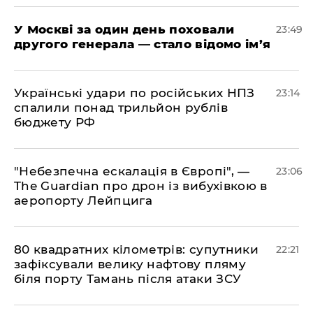
​У Москві за один день поховали
23:49
другого генерала — стало відомо ім’я
​Українські удари по російських НПЗ
23:14
спалили понад трильйон рублів
бюджету РФ
​"Небезпечна ескалація в Європі", —
23:06
The Guardian про дрон із вибухівкою в
аеропорту Лейпцига
​80 квадратних кілометрів: супутники
22:21
зафіксували велику нафтову пляму
біля порту Тамань після атаки ЗСУ