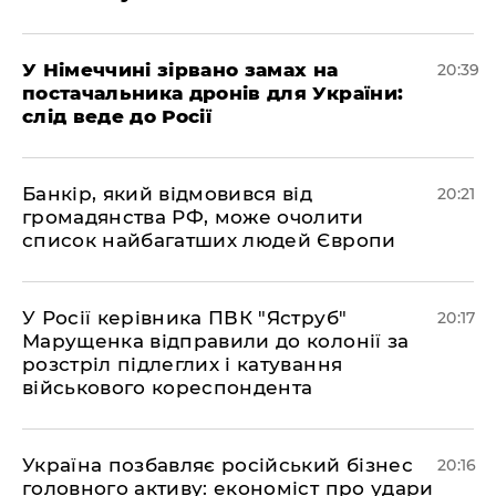
​У Німеччині зірвано замах на
20:39
постачальника дронів для України:
слід веде до Росії
​Банкір, який відмовився від
20:21
громадянства РФ, може очолити
список найбагатших людей Європи
​У Росії керівника ПВК "Яструб"
20:17
Марущенка відправили до колонії за
розстріл підлеглих і катування
військового кореспондента
​Україна позбавляє російський бізнес
20:16
головного активу: економіст про удари