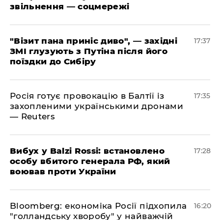
звільнення — соцмережі
"Візит пана приніс диво", — західні
17:37
ЗМІ глузують з Путіна після його
поїздки до Сибіру
Росія готує провокацію в Балтії із
17:35
захопленими українськими дронами
— Reuters
​Вибух у Balzi Rossi: встановлено
17:28
особу вбитого генерала РФ, який
воював проти України
Bloomberg: економіка Росії підхопила
16:20
"голландську хворобу" у найважчій