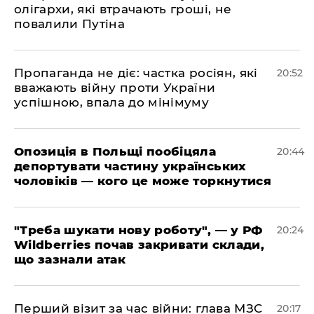
олігархи, які втрачають гроші, не
повалили Путіна
​Пропаганда не діє: частка росіян, які
20:52
вважають війну проти України
успішною, впала до мінімуму
​Опозиція в Польщі пообіцяла
20:44
депортувати частину українських
чоловіків — кого це може торкнутися
​"Треба шукати нову роботу", — у РФ
20:24
Wildberries почав закривати склади,
що зазнали атак
​Перший візит за час війни: глава МЗС
20:17