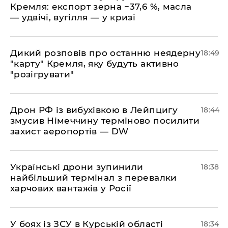
Кремля: експорт зерна −37,6 %, масла
— удвічі, вугілля — у кризі
​Дикий розповів про останню неядерну
18:49
"карту" Кремля, яку будуть активно
"розігрувати"
​Дрон РФ із вибухівкою в Лейпцигу
18:44
змусив Німеччину терміново посилити
захист аеропортів — DW
​Українські дрони зупинили
18:38
найбільший термінал з перевалки
харчових вантажів у Росії
​У боях із ЗСУ в Курській області
18:34