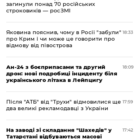
загинули понад 70 російських
строковиків — росЗМІ
​Яковина пояснив, чому в Росії "забули"
18:33
про Крим і чи може це говорити про
відмову від півострова
​Ан-24 з боєприпасами та другий
18:09
дрон: нові подробиці інциденту біля
українського літака в Лейпцигу
​Після "АТБ" від "Трухи" відмовилися ще
17:59
два великі рекламодавці з України
​На заводі зі складання "Шахедів" у
17:42
Татарстані відбуваються масові