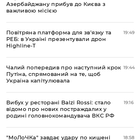
Азербайджану прибув до Києва з
важливою місією
​Повітряна платформа для зв’язку та
19:49
РЕБ: в Україні презентували дрон
Highline-T
​Чалий попередив про наступний крок
19:44
Путіна, спрямований на те, щоб
Україна капітулювала
​Вибух у ресторані Balzi Rossi: стало
19:16
відомо про нових постраждалих у
родині головнокомандувача ВКС РФ
​"МоЛоЧКа" завдає удару по кишені
18:58