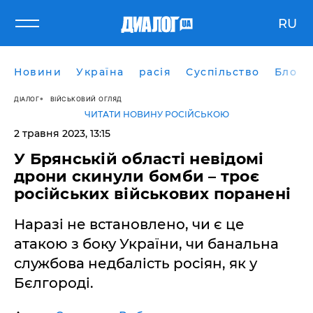
RU
Новини
Україна
расія
Суспільство
Блоги
ДІАЛОГ
ВІЙСЬКОВИЙ ОГЛЯД
ЧИТАТИ НОВИНУ РОСІЙСЬКОЮ
2 травня 2023, 13:15
У Брянській області невідомі
дрони скинули бомби – троє
російських військових поранені
Наразі не встановлено, чи є це
атакою з боку України, чи банальна
службова недбалість росіян, як у
Бєлгороді.