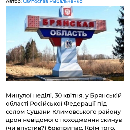
Автор:
Святослав Рыбальченко
Минулої неділі, 30 квітня, у Брянській
області Російської Федерації під
селом Сушани Климовського району
дрон невідомого походження скинув
(чи впустив?) боєприпас. Крім того,