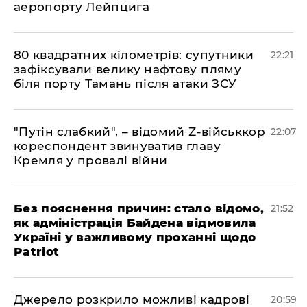
аеропорту Лейпцига
​80 квадратних кілометрів: супутники
22:21
зафіксували велику нафтову пляму
біля порту Тамань після атаки ЗСУ
"Путін слабкий", – відомий Z-військкор
22:07
кореспондент звинуватив главу
Кремля у провалі війни
​Без пояснення причин: стало відомо,
21:52
як адміністрація Байдена відмовила
Україні у важливому проханні щодо
Patriot
​Джерело розкрило можливі кадрові
20:59