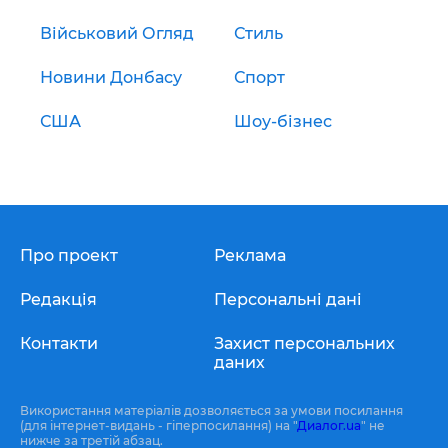
Військовий Огляд
Стиль
Новини Донбасу
Спорт
США
Шоу-бізнес
Про проект
Реклама
Редакція
Персональні дані
Контакти
Захист персональних
даних
Використання матеріалів дозволяється за умови посилання
(для інтернет-видань - гіперпосилання) на "
Диалог.ua
" не
нижче за третій абзац.