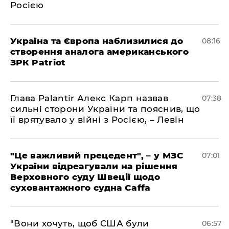
Росією
Україна та Європа наблизилися до
08:16
створення аналога американського
ЗРК Patriot
Глава Palantir Алекс Карп назвав
07:38
сильні сторони України та пояснив, що
її врятувало у війні з Росією, – Левін
"Це важливий прецедент", – у МЗС
07:01
України відреагували на рішення
Верховного суду Швеції щодо
суховантажного судна Caffa
"Вони хочуть, щоб США були
06:57