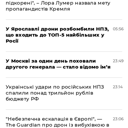
підкорені", – Лора Лумер назвала мету
пропагандистів Кремля
У Ярославлі дрони розбомбили НПЗ,
05:56
що входить до ТОП-5 найбільших у
Росії
​У Москві за один день поховали
23:49
другого генерала — стало відомо ім’я
​Українські удари по російських НПЗ
23:14
спалили понад трильйон рублів
бюджету РФ
​"Небезпечна ескалація в Європі", —
23:06
The Guardian про дрон із вибухівкою в