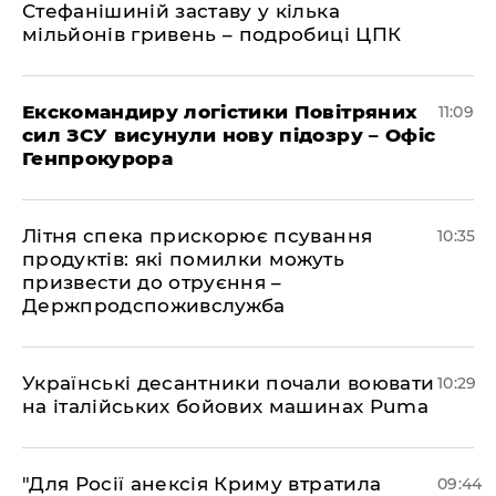
Стефанішиній заставу у кілька
мільйонів гривень – подробиці ЦПК
Екскомандиру логістики Повітряних
11:09
сил ЗСУ висунули нову підозру – Офіс
Генпрокурора
Літня спека прискорює псування
10:35
продуктів: які помилки можуть
призвести до отруєння –
Держпродспоживслужба
Українські десантники почали воювати
10:29
на італійських бойових машинах Puma
"Для Росії анексія Криму втратила
09:44