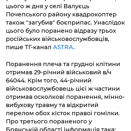
цього ж дня у селі Валуєць
Почепського району квадрокоптер
також "загубив" боєприпас. Унаслідок
цього було поранено відразу трьох
російських військовослужбовців,
пише ТГ-канал
ASTRA
.
Поранення плеча та грудної клітини
отримав 29-річний військовий в/ч
64044. Крім того, 44-річний
військовослужбовець цієї ж частини
отримав осколкові поранення, мінно-
вибухову травму та відкритий
перелом обох кісток правої гомілки.
Про третього пораненого у
Брянській області інформація така: