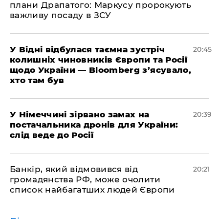
плани Драпатого: Маркусу пророкують
важливу посаду в ЗСУ
​У Відні відбулася таємна зустріч
20:45
колишніх чиновників Європи та Росії
щодо України — Bloomberg з’ясувало,
хто там був
​У Німеччині зірвано замах на
20:39
постачальника дронів для України:
слід веде до Росії
​Банкір, який відмовився від
20:21
громадянства РФ, може очолити
список найбагатших людей Європи