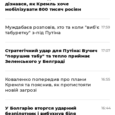
дізнався, як Кремль хоче
мобілізувати 800 тисяч росіян
Муждабаєв розповів, хто та коли "виб'є
17:59
табуретку" з-під Путіна
Стратегічний удар для Путіна: Вучич
17:07
"порушив табу" та тепло приймає
Зеленського у Белграді
Коваленко попередив про плани
16:55
Кремля та пояснив, як протистояти
новій загрозі
У Болгарію вторгся ударний
16:44
безпілотник і вибухнув біля