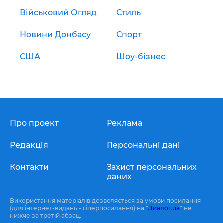
Військовий Огляд
Стиль
Новини Донбасу
Спорт
США
Шоу-бізнес
Про проект
Реклама
Редакція
Персональні дані
Контакти
Захист персональних
даних
Використання матеріалів дозволяється за умови посилання
(для інтернет-видань - гіперпосилання) на "
Диалог.ua
" не
нижче за третій абзац.