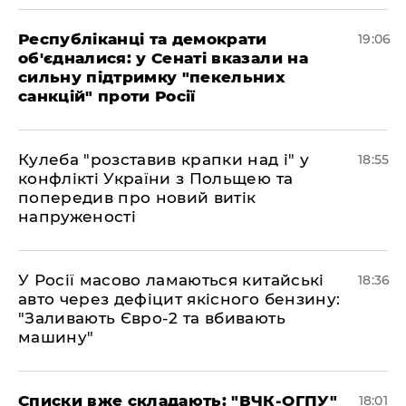
Республіканці та демократи
19:06
об'єдналися: у Сенаті вказали на
сильну підтримку "пекельних
санкцій" проти Росії
Кулеба "розставив крапки над і" у
18:55
конфлікті України з Польщею та
попередив про новий витік
напруженості
У Росії масово ламаються китайські
18:36
авто через дефіцит якісного бензину:
"Заливають Євро-2 та вбивають
машину"
Списки вже складають: "ВЧК-ОГПУ"
18:01