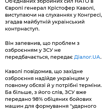
Об'єднаних збройних сил НАТО в
Європі генерал Крістофер Каволі,
виступаючи на слуханнях у Конгресі,
згадав майбутній український
контрнаступ.
Він запевнив, що проблем з
озброєнням у ЗСУ не
передбачається, передає
Діалог.UA
.
Каволі повідомив, що західне
озброєння надійде українцям у
повному обсязі й у потрібні терміни.
Ба більше, з його слів, ЗСУ вже
передано 98% обіцяних бойових
машин для формування "ударного