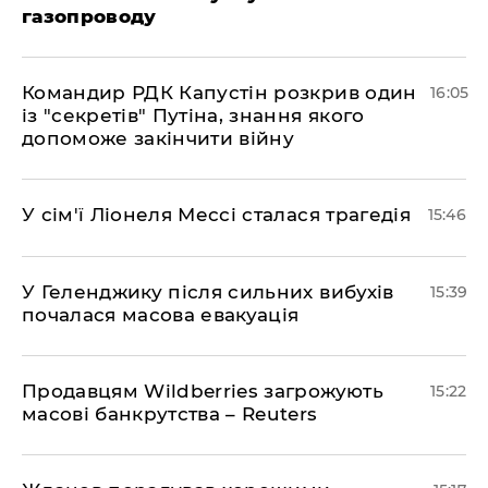
газопроводу
Командир РДК Капустін розкрив один
16:05
із "секретів" Путіна, знання якого
допоможе закінчити війну
У сім'ї Ліонеля Мессі сталася трагедія
15:46
У Геленджику після сильних вибухів
15:39
почалася масова евакуація
Продавцям Wildberries загрожують
15:22
масові банкрутства – Reuters