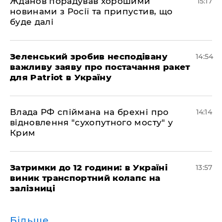
Жданов порадував хорошими
15:17
новинами з Росії та припустив, що
буде далі
Зеленський зробив несподівану
14:54
важливу заяву про постачання ракет
для Patriot в Україну
Влада РФ спіймана на брехні про
14:14
відновлення "сухопутного мосту" у
Крим
Затримки до 12 години: в Україні
13:57
виник транспортний колапс на
залізниці
Більше