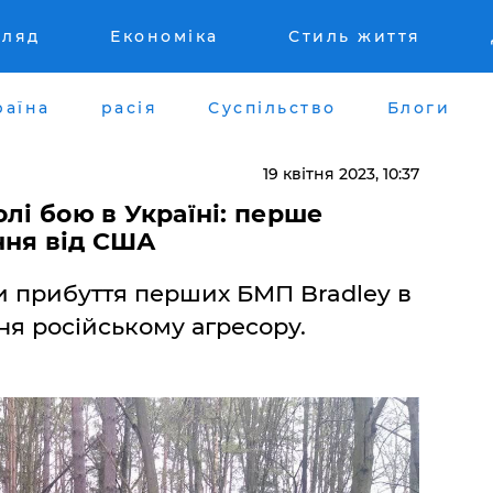
гляд
Економіка
Стиль життя
раїна
расія
Суспільство
Блоги
19 квітня 2023, 10:37
лі бою в Україні: перше
ння від США
и прибуття перших БМП Bradley в
ня російському агресору.