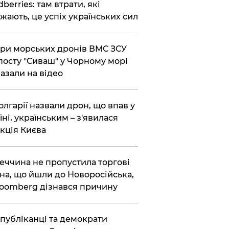
dberries: там втрати, які
жають, це успіх українських сил
ри морських дронів ВМС ЗСУ
посту "Сиваш" у Чорному морі
азали на відео
олгарії назвали дрон, що впав у
їні, українським – з'явилася
кція Києва
еччина не пропустила торгові
на, що йшли до Новоросійська,
loomberg дізнався причину
публіканці та демократи