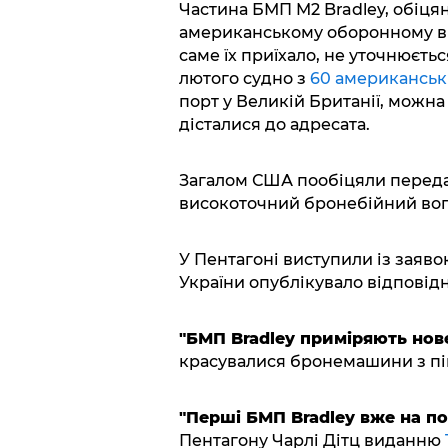
Частина БМП M2 Bradley, обіцяни
американському оборонному від
саме їх приїхало, не уточнюєтьс
лютого судно з
60 американськ
порт у Великій Британії, можна
дісталися до адресата.
Загалом США пообіцяли передат
високоточний бронебійний вог
У Пентагоні виступили із заявою
України опублікувало відповідн
"БМП Bradley приміряють нове
красувалися бронемашини з п
"Перші БМП Bradley вже на пол
Пентагону Чарлі Дітц виданню