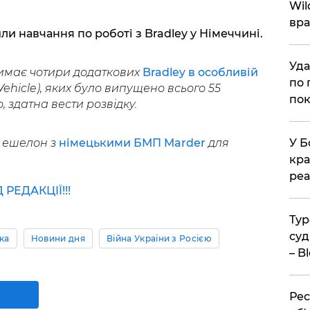
Wil
вра
ли навчання по роботі з Bradley у Німеччині.
Уда
римає чотири додаткових
Bradley в особливій
по 
Vehicle), яких було випущено всього 55
пок
, здатна вести розвідку.
й ешелон з
німецькими БМП Marder
для
У Б
кра
реа
ЕДАКЦІЇ!!!
Тур
суд
іка
Новини дня
Війна України з Росією
– B
Рес