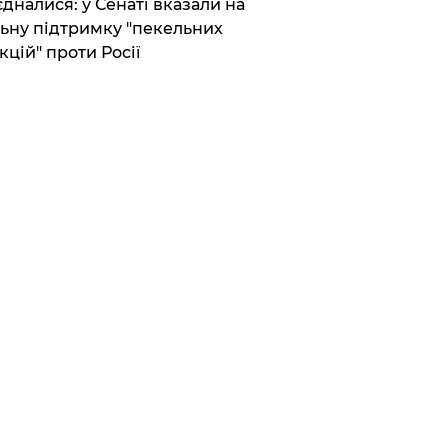
єдналися: у Сенаті вказали на
ьну підтримку "пекельних
кцій" проти Росії