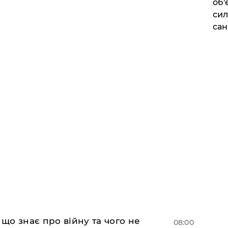
об'
сил
сан
 що знає про війну та чого не
08:00