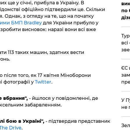
х ще у січні, прибула в Україну. В
вик
омстві офіційно підтвердили це. Скільки
по 
я. Однак, з огляду на те, що на початку
діз
ими БМП Bradley
для України прибуло у
 зробити висновок: наразі вони всі вже
Тур
всі
зве
и 113 таких машин, здатних вести
онь.
ЄС 
зам
 після того, як 17 квітня Міноборони
і фотографії у
Twitter
.
пре
 вбрання",
- йшлося у повідомленні, де
У П
іксельним забарвленням.
не 
і бою в Україні",
- підтвердив представник
Зел
The Drive
.