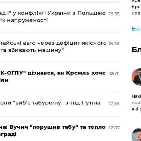
Ков
Кре
д і" у конфлікті України з Польщею
нов
18:55
ік напруженості
Бі
тайські авто через дефіцит якісного
18:36
Б
 та вбивають машину"
К-ОГПУ" дізнався, як Кремль хоче
18:01
іян
Нак
оли "виб'є табуретку" з-під Путіна
про 
17:59
які
на: Вучич "порушив табу" та тепло
17:07
граді