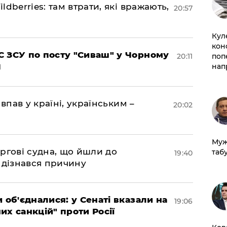
dberries: там втрати, які вражають,
20:57
Кул
кон
 ЗСУ по посту "Сиваш" у Чорному
20:11
поп
нап
впав у країні, українським –
20:02
Муж
ргові судна, що йшли до
табу
19:40
 дізнався причину
 об'єдналися: у Сенаті вказали на
19:06
х санкцій" проти Росії