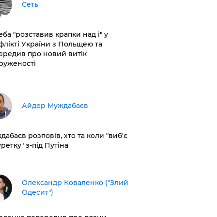
Сеть
еба "розставив крапки над і" у
флікті України з Польщею та
ередив про новий витік
руженості
Айдер Муждабаєв
дабаєв розповів, хто та коли "виб'є
ретку" з-під Путіна
Олександр Коваленко ("Злий
Одесит")