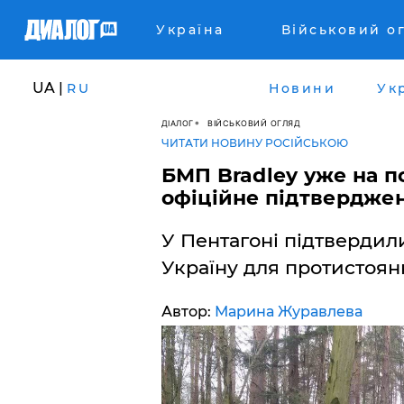
Україна
Військовий о
UA |
RU
Новини
Ук
ДІАЛОГ
ВІЙСЬКОВИЙ ОГЛЯД
ЧИТАТИ НОВИНУ РОСІЙСЬКОЮ
БМП Bradley уже на по
офіційне підтвердже
У Пентагоні підтвердил
Україну для протистоян
Автор:
Марина Журавлева