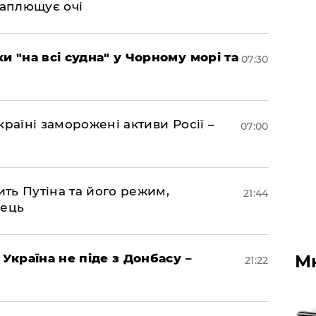
 заплющує очі
и "на всі судна" у Чорному морі та
07:30
раїні заморожені активи Росії –
07:00
ить Путіна та його режим,
21:44
нець
 Україна не піде з Донбасу –
М
21:22