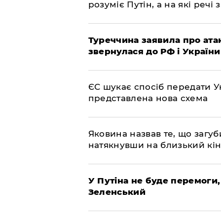
розуміє Путін, а на які речі
Туреччина заявила про атак
звернулася до РФ і України
ЄС шукає спосіб передати Ук
представлена ​​нова схема
Яковина назвав те, що загуб
натякнувши на близький кі
У Путіна не буде перемоги,
Зеленський