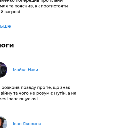
аленко попередив про плани
мля та пояснив, як протистояти
ій загрозі
льше
логи
Майкл Наки
і розкрив правду про те, що знає
війну та чого не розуміє Путін, а на
 речі заплющує очі
Іван Яковина