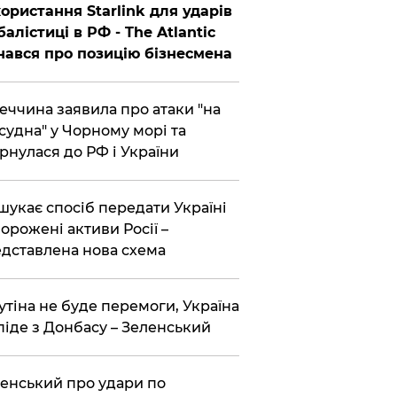
ористання Starlink для ударів
балістиці в РФ - The Atlantic
нався про позицію бізнесмена
еччина заявила про атаки "на
 судна" у Чорному морі та
рнулася до РФ і України
шукає спосіб передати Україні
орожені активи Росії –
дставлена ​​нова схема
утіна не буде перемоги, Україна
піде з Донбасу – Зеленський
енський про удари по