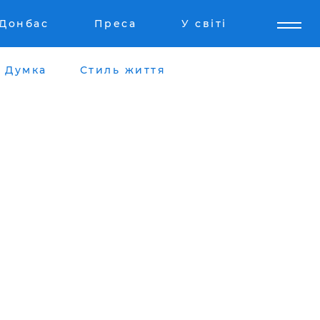
Донбас
Преса
У світі
Думка
Стиль життя