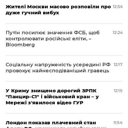
Жителі Москви масово розповіли про
12:54
дуже гучний вибух
Путін посилює значення ФСБ, щоб
12:24
контролювати російські еліти, –
Bloomberg
Соціальну напруженість усередині РФ
12:17
провокує найнесподіваніший гравець
У Криму знищено дорогий ЗРПК
12:15
"Панцир-С1" і військовий кран – у
Мережі з'явилося відео ГУР
Лондон показав плачевний стан
11:54