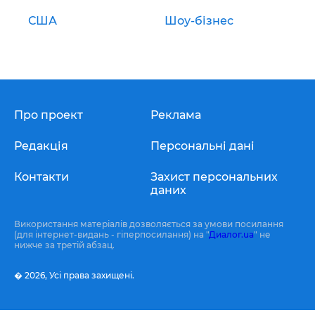
США
Шоу-бізнес
Про проект
Реклама
Редакція
Персональні дані
Контакти
Захист персональних
даних
Використання матеріалів дозволяється за умови посилання
(для інтернет-видань - гіперпосилання) на "
Диалог.ua
" не
нижче за третій абзац.
� 2026,
Усі права захищені.