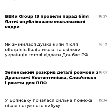
БЕКи Group 13 провели парад біля
16:27
Ялти: опубліковано ексклюзивні
кадри
Як змінилася думка киян після
16:10
обстрілів балістикою, та скільки
українців готові віддати Донбас РФ
Зеленський розкрив деталі розмови з
16:07
Драпатим: Костянтинівка, Слов'янськ
і ракети для ППО
У Брянську почалася сильна пожежа
15:34
після потужного вибуху