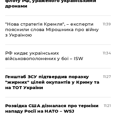
флоту РФ, ураженого українськими
дронами
"Нова стратегія Кремля", – експерти
11:39
пояснили слова Мірошника про війну
з Україною
РФ кидає українських
11:34
військовополонених у бої – ISW
Генштаб ЗСУ підтвердив поразку
11:27
"жирних" цілей окупантів у Криму та
на ТОТ України
Розвідка США дізналася про терміни
11:21
нападу Росії на НАТО – WSJ