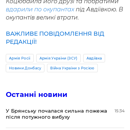
Коцюбайла його друзі та побратими
вдарили по окупантах
під Авдіївкою. В
окупантів великі втрати.
ВАЖЛИВЕ ПОВІДОМЛЕННЯ ВІД
РЕДАКЦІЇ!
Армія Росії
Армія України (ЗСУ)
Авдіївка
Новини Донбасу
Війна України з Росією
Останні новини
У Брянську почалася сильна пожежа
15:34
після потужного вибуху