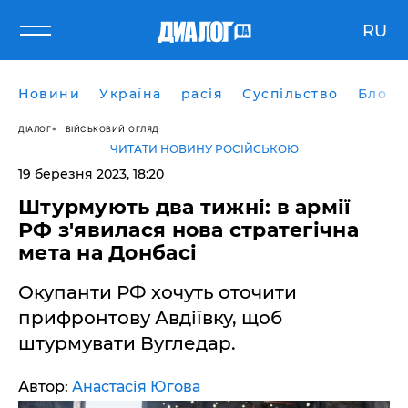
RU
Новини
Україна
расія
Суспільство
Блоги
ДІАЛОГ
ВІЙСЬКОВИЙ ОГЛЯД
ЧИТАТИ НОВИНУ РОСІЙСЬКОЮ
19 березня 2023, 18:20
Штурмують два тижні: в армії
РФ з'явилася нова стратегічна
мета на Донбасі
Окупанти РФ хочуть оточити
прифронтову Авдіївку, щоб
штурмувати Вугледар.
Автор:
Анастасія Югова