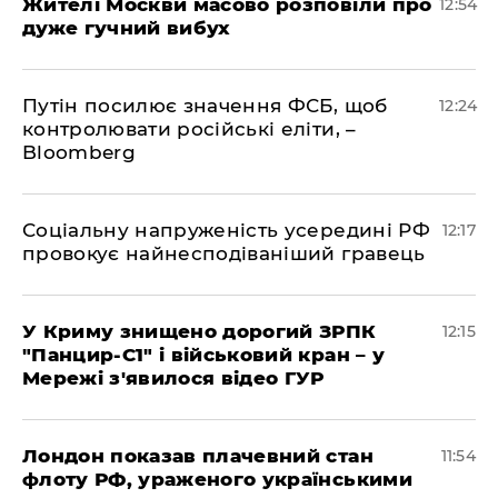
Жителі Москви масово розповіли про
12:54
дуже гучний вибух
Путін посилює значення ФСБ, щоб
12:24
контролювати російські еліти, –
Bloomberg
Соціальну напруженість усередині РФ
12:17
провокує найнесподіваніший гравець
У Криму знищено дорогий ЗРПК
12:15
"Панцир-С1" і військовий кран – у
Мережі з'явилося відео ГУР
Лондон показав плачевний стан
11:54
флоту РФ, ураженого українськими