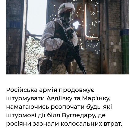
Російська армія продовжує
штурмувати Авдіївку та Мар'їнку,
намагаючись розпочати будь-які
штурмові дії біля Вугледару, де
росіяни зазнали колосальних втрат.