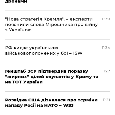
дронами
"Нова стратегія Кремля", – експерти
11:39
пояснили слова Мірошника про війну
з Україною
РФ кидає українських
11:34
військовополонених у бої – ISW
Генштаб ЗСУ підтвердив поразку
11:27
"жирних" цілей окупантів у Криму та
на ТОТ України
Розвідка США дізналася про терміни
11:21
нападу Росії на НАТО – WSJ