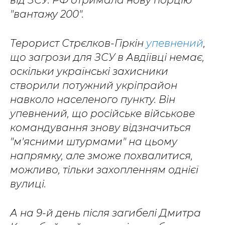
від ЗСУ. РФ отримала нову порцію
"вантажу 200".
Терорист Стрєлков-Гіркін
упевнений
,
що загрози для ЗСУ в Авдіївці немає,
оскільки українські захисники
створили потужний укріпрайон
навколо населеного пункту. Він
упевнений, що російське військове
командування знову відзначиться
"м'ясними штурмами" на цьому
напрямку, але зможе похвалитися,
можливо, тільки захопленням однієї
вулиці.
А на 9-й день після загибелі Дмитра