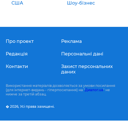
США
Шоу-бізнес
Про проект
Реклама
Редакція
Персональні дані
Контакти
Захист персональних
даних
Використання матеріалів дозволяється за умови посилання
(для інтернет-видань - гіперпосилання) на "
Диалог.ua
" не
нижче за третій абзац.
� 2026,
Усі права захищені.