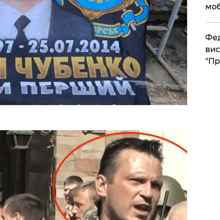
моб
​Фе
вис
"Пр