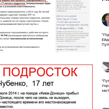
​“Пі
Ейд
Пут
"Пут
Укр
зас