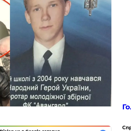
Го
​Сп