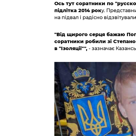
Ось тут соратники по "русск
підлітка 2014 рок
у. Представн
на підвал і радісно відзвітувал
"Від щирого серця бажаю Пого
соратники робили зі Степан
в "Ізоляції"",
- зазначає Казансь