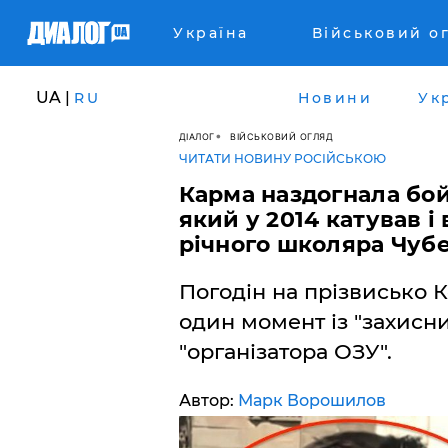
Україна
Військовий о
UA |
RU
Новини
Ук
ДІАЛОГ
ВІЙСЬКОВИЙ ОГЛЯД
ЧИТАТИ НОВИНУ РОСІЙСЬКОЮ
Карма наздогнала бой
який у 2014 катував і
річного школяра Чуб
Погодін на прізвисько 
один момент із "захисн
"організатора ОЗУ".
Автор:
Марк Ворошилов