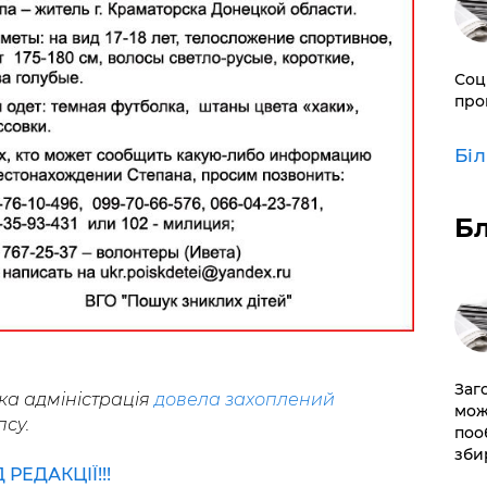
Соц
про
Бі
Б
Заг
ка адміністрація
довела захоплений
мож
су.
поо
зби
ЕДАКЦІЇ!!!