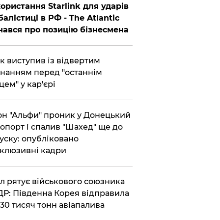
ористання Starlink для ударів
балістиці в РФ - The Atlantic
нався про позицію бізнесмена
ик виступив із відвертим
нанням перед "останнім
цем" у кар'єрі
он "Альфи" проник у Донецький
опорт і спалив "Шахед" ще до
уску: опубліковано
клюзивні кадри
ул рятує військового союзника
Р: Південна Корея відправила
30 тисяч тонн авіапалива