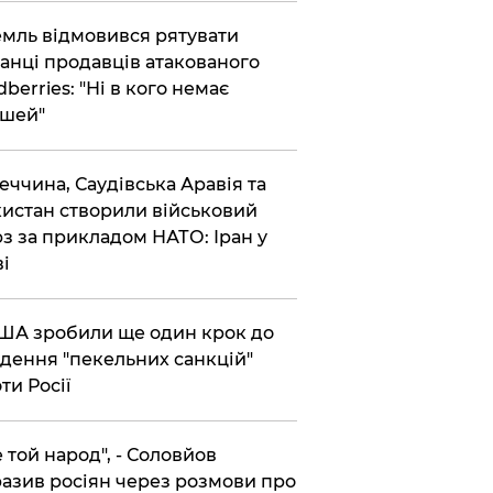
емль відмовився рятувати
анці продавців атакованого
dberries: "Ні в кого немає
шей"
реччина, Саудівська Аравія та
истан створили військовий
з за прикладом НАТО: Іран у
ві
США зробили ще один крок до
дення "пекельних санкцій"
ти Росії
Не той народ", - Соловйов
азив росіян через розмови про