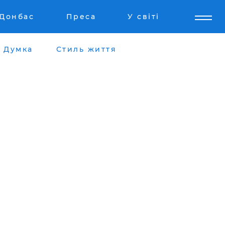
Донбас
Преса
У світі
Думка
Стиль життя