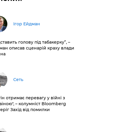
Ігор Ейдман
дставить голову під табакерку”, –
ман описав сценарій краху влади
іна
Сеть
ін отримає перевагу у війні з
аїною", – колумніст Bloomberg
теріг Захід від помилки