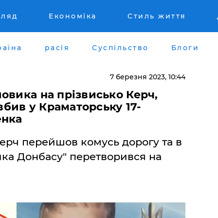
гляд
Економіка
Стиль життя
раїна
расія
Суспільство
Блоги
7 березня 2023, 10:44
овика на прізвисько Керч,
 вбив у Краматорську 17-
енка
Керч перейшов комусь дорогу та в
ика Донбасу" перетворився на