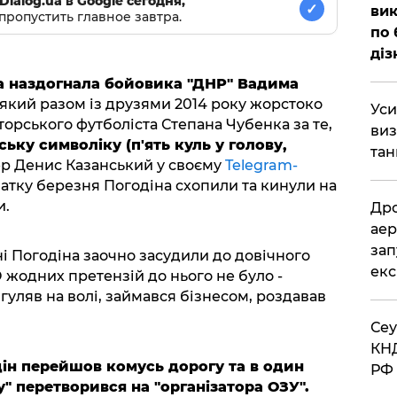
Dialog.ua в Google сегодня,
✓
вик
пропустить главное завтра.
по 
діз
а наздогнала бойовика "ДНР" Вадима
 який разом із друзями 2014 року жорстоко
​Ус
аторського футболіста Степана Чубенка за те,
виз
ьку символіку (п'ять куль у голову,
тан
гер Денис Казанський у своєму
Telegram-
атку березня Погодіна схопили та кинули на
и.
​Др
аер
зап
ні Погодіна заочно засудили до довічного
екс
 жодних претензій до нього не було -
 гуляв на волі, займався бізнесом, роздавав
​Се
КНД
дін перейшов комусь дорогу та в один
РФ 
" перетворився на "організатора ОЗУ".