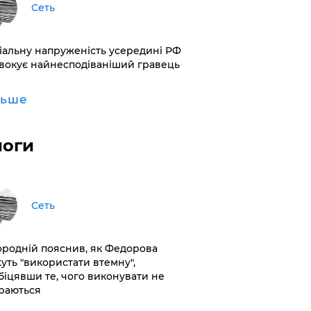
Сеть
іальну напруженість усередині РФ
вокує найнесподіваніший гравець
льше
логи
Сеть
ородній пояснив, як Федорова
уть "використати втемну",
біцявши те, чого виконувати не
раються