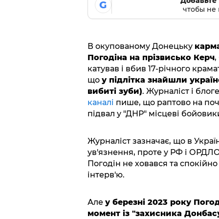
Добавьте 
G
чтобы не 
В окупованому Донецьку
карм
Погодіна на прізвисько Керч
,
катував і вбив 17-річного крам
що
у підлітка знайшли українс
вибиті зуби)
. Журналіст і бло
каналі
пише, що раптово на поч
підвал у "ДНР" місцеві бойовик
Журналіст зазначає, що в Украї
ув'язнення, проте у РФ і ОРДЛО
Погодін не ховався та спокійно
інтерв'ю.
Але
у березні 2023 року Пого
момент із "захисника Донбасу