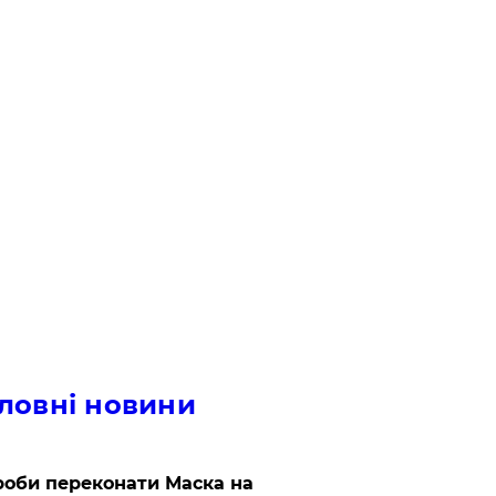
ловні новини
роби переконати Маска на