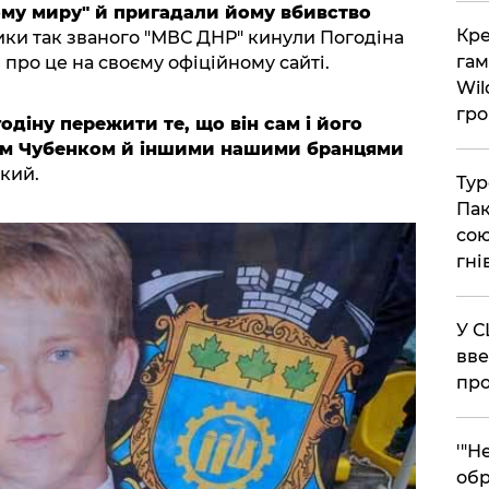
ому миру" й пригадали йому вбивство
​Кр
ики так званого "МВС ДНР" кинули Погодіна
гам
и про це на своєму офіційному сайті.
Wil
гро
діну пережити те, що він сам і його
ом Чубенком й іншими нашими бранцями
кий.
​Ту
Пак
сою
гні
​У 
вве
про
​'"
обр