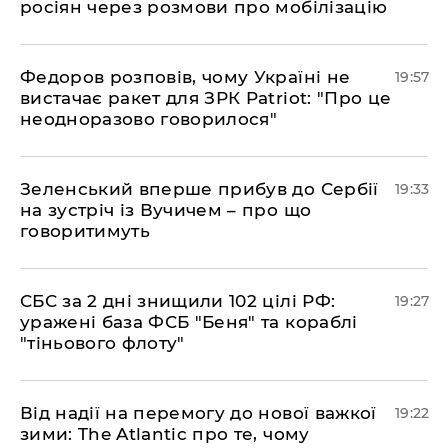
росіян через розмови про мобілізацію
​Федоров розповів, чому Україні не
19:57
вистачає ракет для ЗРК Patriot: "Про це
неодноразово говорилося"
​Зеленський вперше прибув до Сербії
19:33
на зустріч із Вучичем – про що
говоритимуть
​СБС за 2 дні знищили 102 цілі РФ:
19:27
уражені база ФСБ "Беня" та кораблі
"тіньового флоту"
​Від надії на перемогу до нової важкої
19:22
зими: The Atlantic про те, чому