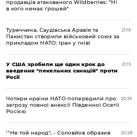
продавців атакованого Wildberries: "Ні
в кого немає грошей"
​Туреччина, Саудівська Аравія та
21:19
Пакистан створили військовий союз за
прикладом НАТО: Іран у гніві
​У США зробили ще один крок до
21:15
введення "пекельних санкцій" проти
Росії
​Чотири країни НАТО попередили про
20:35
загрозу повної анексії Південної Осетії
Росією
​'"Не той народ", - Соловйов образив
20:28