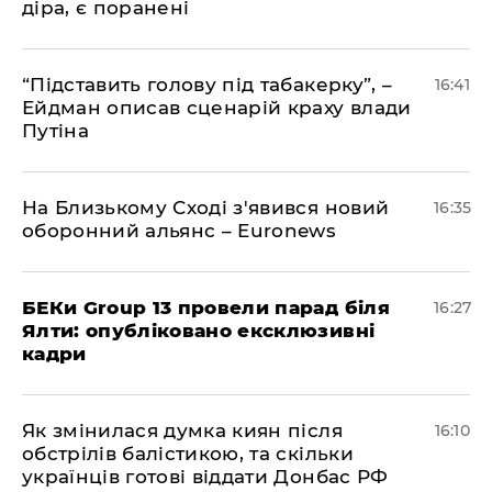
діра, є поранені
​“Підставить голову під табакерку”, –
16:41
Ейдман описав сценарій краху влади
Путіна
На Близькому Сході з'явився новий
16:35
оборонний альянс – Euronews
БЕКи Group 13 провели парад біля
16:27
Ялти: опубліковано ексклюзивні
кадри
Як змінилася думка киян після
16:10
обстрілів балістикою, та скільки
українців готові віддати Донбас РФ