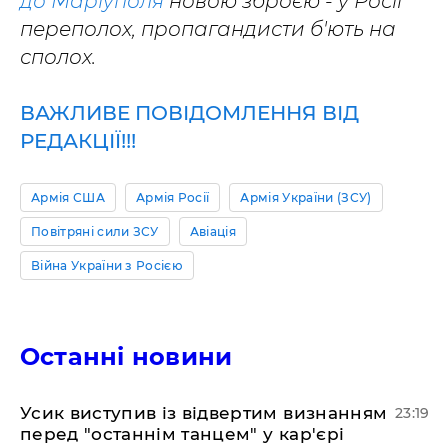
до Маріуполя
новою зброєю - у Росії
переполох, пропагандисти б'ють на
сполох.
ВАЖЛИВЕ ПОВІДОМЛЕННЯ ВІД
РЕДАКЦІЇ!!!
Армія США
Армія Росії
Армія України (ЗСУ)
Повітряні сили ЗСУ
Авіація
Війна України з Росією
Останні новини
​Усик виступив із відвертим визнанням
23:19
перед "останнім танцем" у кар'єрі