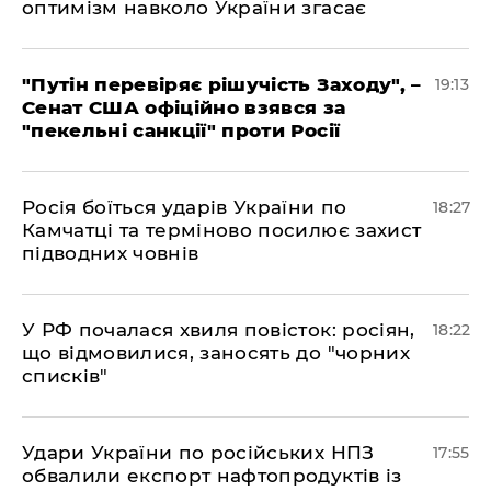
оптимізм навколо України згасає
​"Путін перевіряє рішучість Заходу", –
19:13
Сенат США офіційно взявся за
"пекельні санкції" проти Росії
​Росія боїться ударів України по
18:27
Камчатці та терміново посилює захист
підводних човнів
​У РФ почалася хвиля повісток: росіян,
18:22
що відмовилися, заносять до "чорних
списків"
​Удари України по російських НПЗ
17:55
обвалили експорт нафтопродуктів із