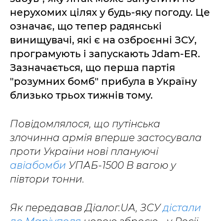
нерухомих цілях у будь-яку погоду. Це
означає, що тепер радянські
винищувачі, які є на озброєнні ЗСУ,
програмують і запускають Jdam-ER.
Зазначається, що перша партія
"розумних бомб" прибула в Україну
близько трьох тижнів тому.
Повідомлялося, що путінська
злочинна армія вперше застосувала
проти України нові плануючі
авіабомби
УПАБ-1500 В вагою у
півтори тонни.
Як передавав Діалог.UA, ЗСУ
дістали