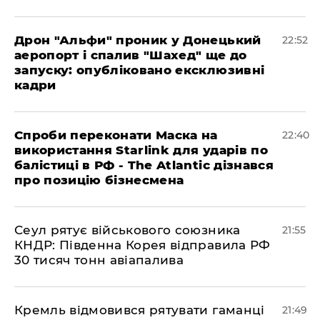
​Дрон "Альфи" проник у Донецький
22:52
аеропорт і спалив "Шахед" ще до
запуску: опубліковано ексклюзивні
кадри
​Спроби переконати Маска на
22:40
використання Starlink для ударів по
балістиці в РФ - The Atlantic дізнався
про позицію бізнесмена
​Сеул рятує військового союзника
21:55
КНДР: Південна Корея відправила РФ
30 тисяч тонн авіапалива
​Кремль відмовився рятувати гаманці
21:49