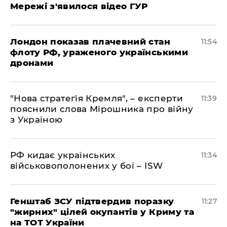
Мережі з'явилося відео ГУР
Лондон показав плачевний стан
11:54
флоту РФ, ураженого українськими
дронами
"Нова стратегія Кремля", – експерти
11:39
пояснили слова Мірошника про війну
з Україною
РФ кидає українських
11:34
військовополонених у бої – ISW
Генштаб ЗСУ підтвердив поразку
11:27
"жирних" цілей окупантів у Криму та
на ТОТ України