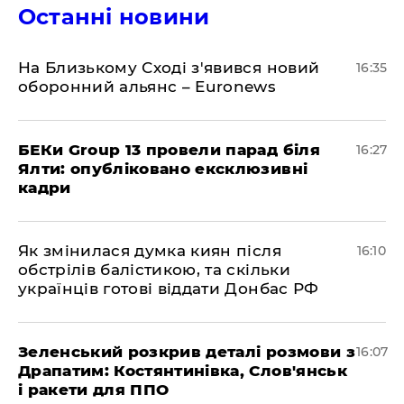
Останні новини
На Близькому Сході з'явився новий
16:35
оборонний альянс – Euronews
БЕКи Group 13 провели парад біля
16:27
Ялти: опубліковано ексклюзивні
кадри
Як змінилася думка киян після
16:10
обстрілів балістикою, та скільки
українців готові віддати Донбас РФ
Зеленський розкрив деталі розмови з
16:07
Драпатим: Костянтинівка, Слов'янськ
і ракети для ППО