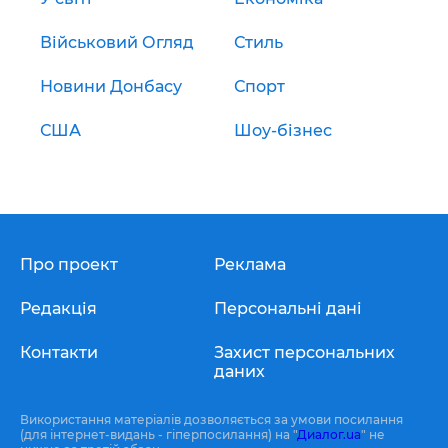
Військовий Огляд
Стиль
Новини Донбасу
Спорт
США
Шоу-бізнес
Про проект
Реклама
Редакція
Персональні дані
Контакти
Захист персональних
даних
Використання матеріалів дозволяється за умови посилання
(для інтернет-видань - гіперпосилання) на "
Диалог.ua
" не