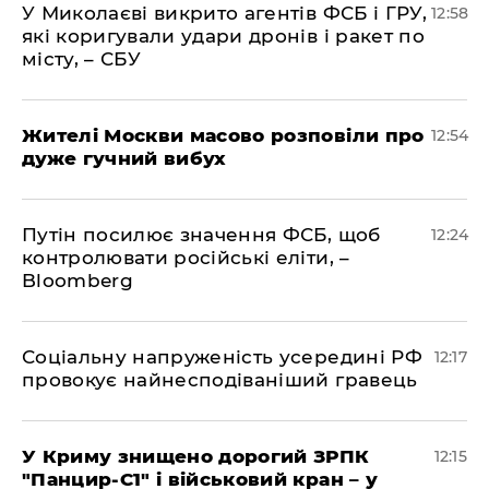
У Миколаєві викрито агентів ФСБ і ГРУ,
12:58
які коригували удари дронів і ракет по
місту, – СБУ
Жителі Москви масово розповіли про
12:54
дуже гучний вибух
Путін посилює значення ФСБ, щоб
12:24
контролювати російські еліти, –
Bloomberg
Соціальну напруженість усередині РФ
12:17
провокує найнесподіваніший гравець
У Криму знищено дорогий ЗРПК
12:15
"Панцир-С1" і військовий кран – у