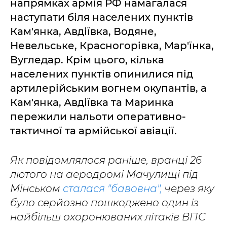
напрямках армія РФ намагалася
наступати біля населених пунктів
Кам'янка, Авдіївка, Водяне,
Невельське, Красногорівка, Мар'їнка,
Вугледар. Крім цього, кілька
населених пунктів опинилися під
артилерійським вогнем окупантів, а
Кам'янка, Авдіївка та Маринка
пережили нальоти оперативно-
тактичної та армійської авіації.
Як повідомлялося раніше, вранці 26
лютого на аеродромі Мачулищі під
Мінськом
сталася "бавовна",
через яку
було серйозно пошкоджено один із
найбільш охоронюваних літаків ВПС