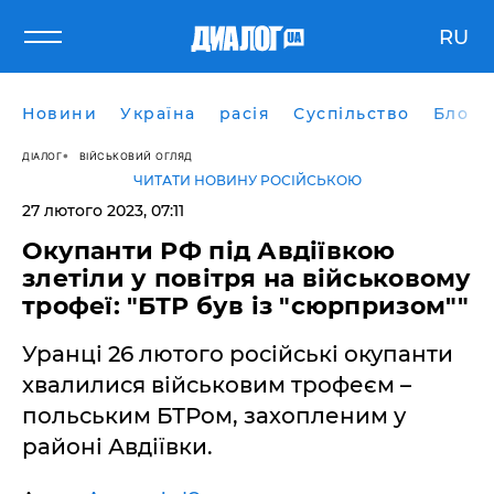
RU
Новини
Україна
расія
Суспільство
Блоги
ДІАЛОГ
ВІЙСЬКОВИЙ ОГЛЯД
ЧИТАТИ НОВИНУ РОСІЙСЬКОЮ
27 лютого 2023, 07:11
Окупанти РФ під Авдіївкою
злетіли у повітря на військовому
трофеї: "БТР був із "сюрпризом""
Уранці 26 лютого російські окупанти
хвалилися військовим трофеєм –
польським БТРом, захопленим у
районі Авдіївки.