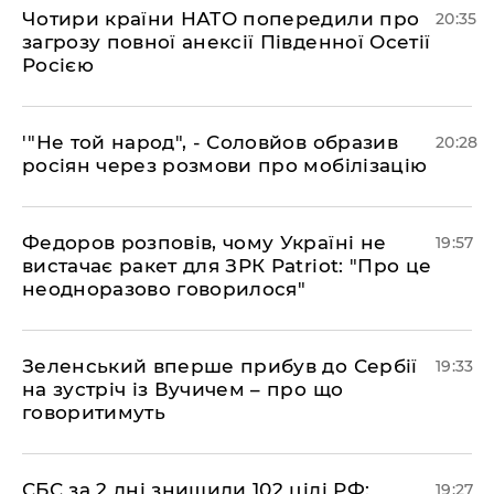
​Чотири країни НАТО попередили про
20:35
загрозу повної анексії Південної Осетії
Росією
​'"Не той народ", - Соловйов образив
20:28
росіян через розмови про мобілізацію
​Федоров розповів, чому Україні не
19:57
вистачає ракет для ЗРК Patriot: "Про це
неодноразово говорилося"
​Зеленський вперше прибув до Сербії
19:33
на зустріч із Вучичем – про що
говоритимуть
​СБС за 2 дні знищили 102 цілі РФ:
19:27