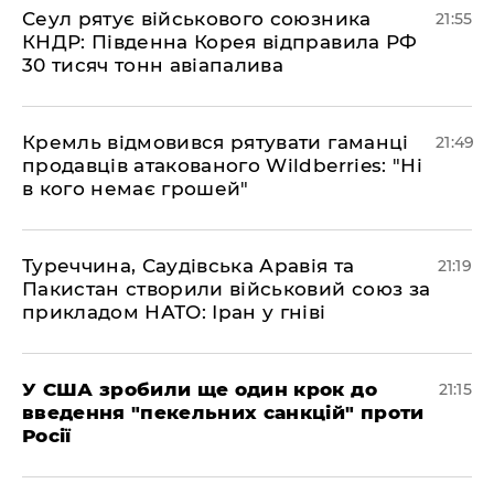
​Сеул рятує військового союзника
21:55
КНДР: Південна Корея відправила РФ
30 тисяч тонн авіапалива
​Кремль відмовився рятувати гаманці
21:49
продавців атакованого Wildberries: "Ні
в кого немає грошей"
​Туреччина, Саудівська Аравія та
21:19
Пакистан створили військовий союз за
прикладом НАТО: Іран у гніві
​У США зробили ще один крок до
21:15
введення "пекельних санкцій" проти
Росії