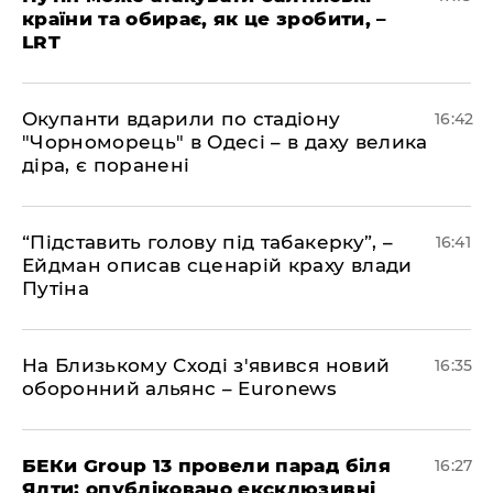
країни та обирає, як це зробити, –
LRT
​Окупанти вдарили по стадіону
16:42
"Чорноморець" в Одесі – в даху велика
діра, є поранені
​“Підставить голову під табакерку”, –
16:41
Ейдман описав сценарій краху влади
Путіна
На Близькому Сході з'явився новий
16:35
оборонний альянс – Euronews
БЕКи Group 13 провели парад біля
16:27
Ялти: опубліковано ексклюзивні