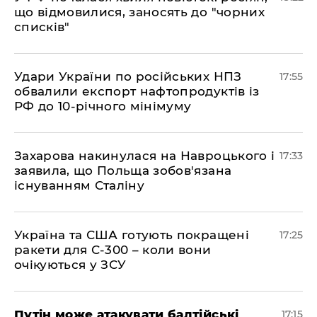
що відмовилися, заносять до "чорних
списків"
​Удари України по російських НПЗ
17:55
обвалили експорт нафтопродуктів із
РФ до 10-річного мінімуму
​Захарова накинулася на Навроцького і
17:33
заявила, що Польща зобов'язана
існуванням Сталіну
​Україна та США готують покращені
17:25
ракети для С-300 – коли вони
очікуються у ЗСУ
​Путін може атакувати балтійські
17:15