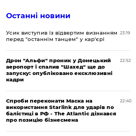
Останні новини
​Усик виступив із відвертим визнанням
23:19
перед "останнім танцем" у кар'єрі
​Дрон "Альфи" проник у Донецький
22:52
аеропорт і спалив "Шахед" ще до
запуску: опубліковано ексклюзивні
кадри
​Спроби переконати Маска на
22:40
використання Starlink для ударів по
балістиці в РФ - The Atlantic дізнався
про позицію бізнесмена