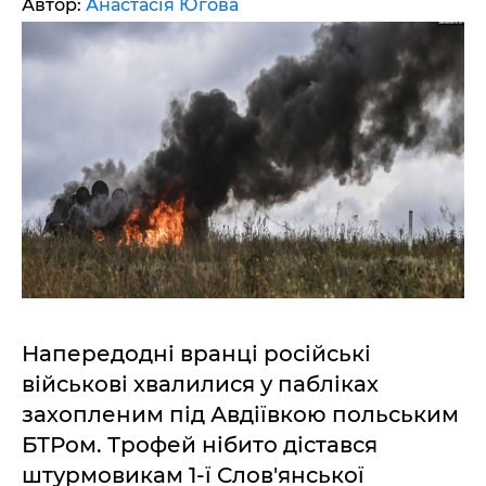
Автор:
Анастасія Югова
Напередодні вранці російські
військові хвалилися у пабліках
захопленим під Авдіївкою польським
БТРом. Трофей нібито дістався
штурмовикам 1-ї Слов'янської