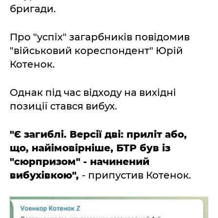
бригади.
Про "успіх" загарбників повідомив
"військовий кореспондент" Юрій
Котенок.
Однак під час відходу на вихідні
позиції стався вибух.
"Є загиблі. Версії дві: приліт або,
що, найімовірніше, БТР був із
"сюрпризом" - начинений
вибухівкою",
- припустив Котенок.