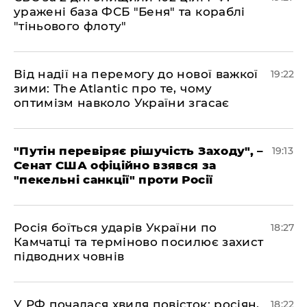
уражені база ФСБ "Беня" та кораблі
"тіньового флоту"
​Від надії на перемогу до нової важкої
19:22
зими: The Atlantic про те, чому
оптимізм навколо України згасає
​"Путін перевіряє рішучість Заходу", –
19:13
Сенат США офіційно взявся за
"пекельні санкції" проти Росії
​Росія боїться ударів України по
18:27
Камчатці та терміново посилює захист
підводних човнів
​У РФ почалася хвиля повісток: росіян,
18:22