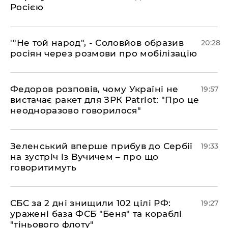
Росією
​'"Не той народ", - Соловйов образив
20:28
росіян через розмови про мобілізацію
​Федоров розповів, чому Україні не
19:57
вистачає ракет для ЗРК Patriot: "Про це
неодноразово говорилося"
​Зеленський вперше прибув до Сербії
19:33
на зустріч із Вучичем – про що
говоритимуть
​СБС за 2 дні знищили 102 цілі РФ:
19:27
уражені база ФСБ "Беня" та кораблі
"тіньового флоту"