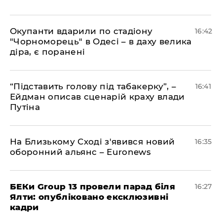
​Окупанти вдарили по стадіону
16:42
"Чорноморець" в Одесі – в даху велика
діра, є поранені
​“Підставить голову під табакерку”, –
16:41
Ейдман описав сценарій краху влади
Путіна
На Близькому Сході з'явився новий
16:35
оборонний альянс – Euronews
БЕКи Group 13 провели парад біля
16:27
Ялти: опубліковано ексклюзивні
кадри