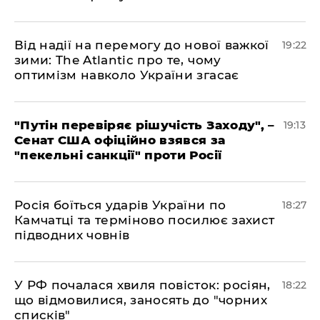
​Від надії на перемогу до нової важкої
19:22
зими: The Atlantic про те, чому
оптимізм навколо України згасає
​"Путін перевіряє рішучість Заходу", –
19:13
Сенат США офіційно взявся за
"пекельні санкції" проти Росії
​Росія боїться ударів України по
18:27
Камчатці та терміново посилює захист
підводних човнів
​У РФ почалася хвиля повісток: росіян,
18:22
що відмовилися, заносять до "чорних
списків"