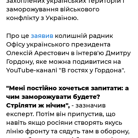
захоплених українських територій і
заморожування військового
конфлікту з Україною.
Про це
заявив
колишній радник
Офісу українського президента
Олексій Арестович в інтерв'ю Дмитру
Гордону, яке можна подивитися на
YouTube-каналі "В гостях у Гордона".
"Мені постійно хочеться запитати: а
чим заморожувати будете?
Стріляти ж нічим",
- зазначив
експерт. Потім він припустив, що
навіть якщо росіяни створять якусь
лінію фронту та сядуть там в оборону,