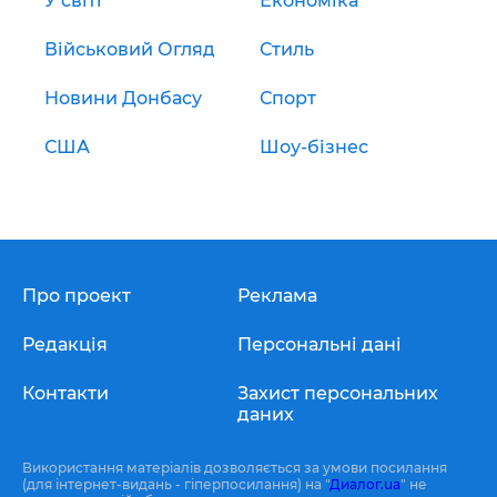
У світі
Економіка
Військовий Огляд
Стиль
Новини Донбасу
Спорт
США
Шоу-бізнес
Про проект
Реклама
Редакція
Персональні дані
Контакти
Захист персональних
даних
Використання матеріалів дозволяється за умови посилання
(для інтернет-видань - гіперпосилання) на "
Диалог.ua
" не