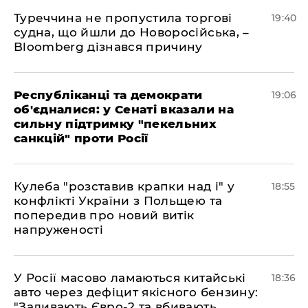
Туреччина не пропустила торгові
19:40
судна, що йшли до Новоросійська, –
Bloomberg дізнався причину
Республіканці та демократи
19:06
об'єдналися: у Сенаті вказали на
сильну підтримку "пекельних
санкцій" проти Росії
Кулеба "розставив крапки над і" у
18:55
конфлікті України з Польщею та
попередив про новий витік
напруженості
У Росії масово ламаються китайські
18:36
авто через дефіцит якісного бензину:
"Заливають Євро-2 та вбивають