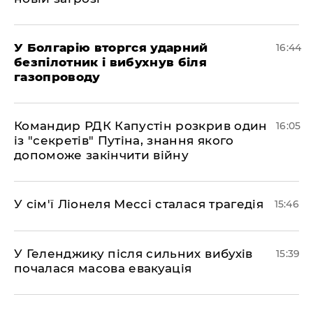
У Болгарію вторгся ударний
16:44
безпілотник і вибухнув біля
газопроводу
Командир РДК Капустін розкрив один
16:05
із "секретів" Путіна, знання якого
допоможе закінчити війну
У сім'ї Ліонеля Мессі сталася трагедія
15:46
У Геленджику після сильних вибухів
15:39
почалася масова евакуація