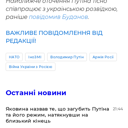
Найближче оточення Путіна тісно
співпрацює з українською розвідкою,
раніше
повідомив Буданов
.
ВАЖЛИВЕ ПОВІДОМЛЕННЯ ВІД
РЕДАКЦІЇ!
НАТО
ІноЗМІ
Володимир Путін
Армія Росії
Війна України з Росією
Останні новини
Яковина назвав те, що загубить Путіна
21:44
та його режим, натякнувши на
близький кінець