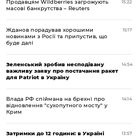
Продавцям Wildberries загрожують
15:22
масові банкрутства – Reuters
Жданов порадував хорошими
15:17
новинами з Росії та припустив, що
буде далі
Зеленський зробив несподівану
14:54
важливу заяву про постачання ракет
для Patriot в Україну
Влада РФ спіймана на брехні про
14:14
відновлення "сухопутного мосту" у
Крим
Затримки до 12 години: в Україні
13:57