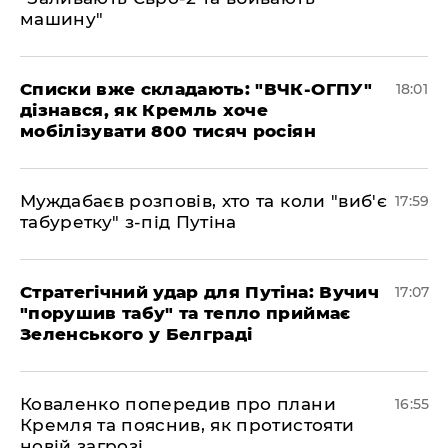
машину"
Списки вже складають: "ВЧК-ОГПУ"
18:01
дізнався, як Кремль хоче
мобілізувати 800 тисяч росіян
Муждабаєв розповів, хто та коли "виб'є
17:59
табуретку" з-під Путіна
Стратегічний удар для Путіна: Вучич
17:07
"порушив табу" та тепло приймає
Зеленського у Белграді
Коваленко попередив про плани
16:55
Кремля та пояснив, як протистояти
новій загрозі