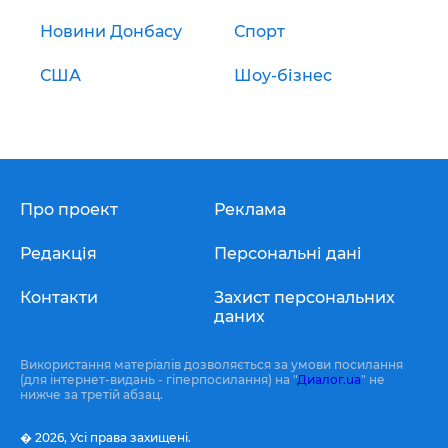
Новини Донбасу
Спорт
США
Шоу-бізнес
Про проект
Реклама
Редакція
Персональні дані
Контакти
Захист персональних
даних
Використання матеріалів дозволяється за умови посилання
(для інтернет-видань - гіперпосилання) на "
Диалог.ua
" не
нижче за третій абзац.
� 2026,
Усі права захищені.