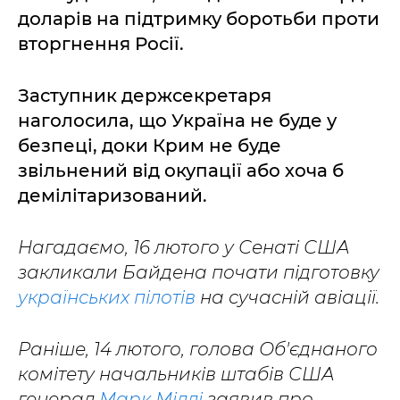
доларів на підтримку боротьби проти
вторгнення Росії.
Заступник держсекретаря
наголосила, що Україна не буде у
безпеці, доки Крим не буде
звільнений від окупації або хоча б
демілітаризований.
Нагадаємо, 16 лютого у Сенаті США
закликали Байдена почати підготовку
українських пілотів
на сучасній авіації.
Раніше, 14 лютого, голова Об'єднаного
комітету начальників штабів США
генерал
Марк Міллі
заявив про