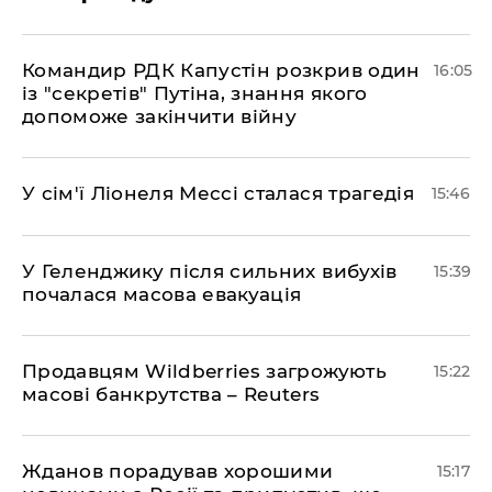
Командир РДК Капустін розкрив один
16:05
із "секретів" Путіна, знання якого
допоможе закінчити війну
У сім'ї Ліонеля Мессі сталася трагедія
15:46
У Геленджику після сильних вибухів
15:39
почалася масова евакуація
Продавцям Wildberries загрожують
15:22
масові банкрутства – Reuters
Жданов порадував хорошими
15:17