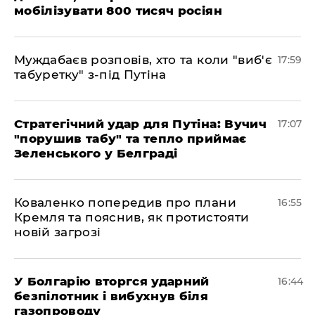
мобілізувати 800 тисяч росіян
Муждабаєв розповів, хто та коли "виб'є
17:59
табуретку" з-під Путіна
Стратегічний удар для Путіна: Вучич
17:07
"порушив табу" та тепло приймає
Зеленського у Белграді
Коваленко попередив про плани
16:55
Кремля та пояснив, як протистояти
новій загрозі
У Болгарію вторгся ударний
16:44
безпілотник і вибухнув біля
газопроводу