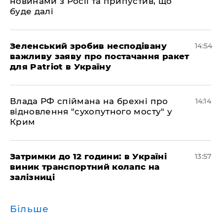
новинами з Росії та припустив, що
буде далі
Зеленський зробив несподівану
14:54
важливу заяву про постачання ракет
для Patriot в Україну
Влада РФ спіймана на брехні про
14:14
відновлення "сухопутного мосту" у
Крим
Затримки до 12 години: в Україні
13:57
виник транспортний колапс на
залізниці
Більше