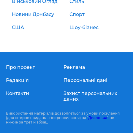
Військовий Огляд
Стиль
Новини Донбасу
Спорт
США
Шоу-бізнес
Про проект
Реклама
Редакція
Персональні дані
Контакти
Захист персональних
даних
Використання матеріалів дозволяється за умови посилання
(для інтернет-видань - гіперпосилання) на "
Диалог.ua
" не
нижче за третій абзац.