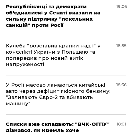
Республіканці та демократи
19:06
об'єдналися: у Сенаті вказали на
сильну підтримку "пекельних
санкцій" проти Росії
Кулеба "розставив крапки над і" у
18:55
конфлікті України з Польщею та
попередив про новий витік
напруженості
У Росії масово ламаються китайські
18:36
авто через дефіцит якісного бензину:
"Заливають Євро-2 та вбивають
машину"
Списки вже складають: "ВЧК-ОГПУ"
18:01
дізнався, як Кремль хоче