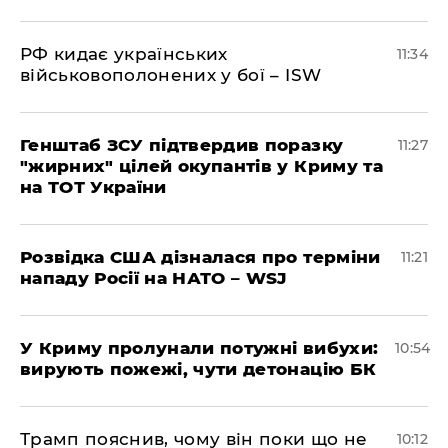
РФ кидає українських
11:34
військовополонених у бої – ISW
Генштаб ЗСУ підтвердив поразку
11:27
"жирних" цілей окупантів у Криму та
на ТОТ України
Розвідка США дізналася про терміни
11:21
нападу Росії на НАТО – WSJ
У Криму пролунали потужні вибухи:
10:54
вирують пожежі, чути детонацію БК
Трамп пояснив, чому він поки що не
10:12