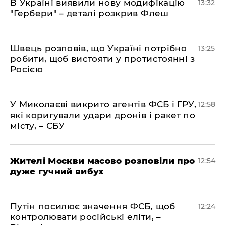
В Україні виявили нову модифікацію
13:32
"Гербери" – деталі розкрив Флеш
Швець розповів, що Україні потрібно
13:25
робити, щоб вистояти у протистоянні з
Росією
У Миколаєві викрито агентів ФСБ і ГРУ,
12:58
які коригували удари дронів і ракет по
місту, – СБУ
Жителі Москви масово розповіли про
12:54
дуже гучний вибух
Путін посилює значення ФСБ, щоб
12:24
контролювати російські еліти, –