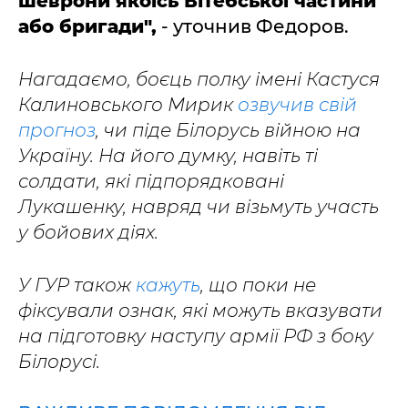
шеврони якоїсь Вітебської частини
або бригади",
- уточнив Федоров.
Нагадаємо, боєць полку імені Кастуся
Калиновського Мирик
озвучив свій
прогноз
, чи піде Білорусь війною на
Україну. На його думку, навіть ті
солдати, які підпорядковані
Лукашенку, навряд чи візьмуть участь
у бойових діях.
У ГУР також
кажуть
, що поки не
фіксували ознак, які можуть вказувати
на підготовку наступу армії РФ з боку
Білорусі.