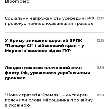
Bloomberg
Соціальну напруженість усередині РФ
12:17
провокує найнесподіваніший гравець
У Криму знищено дорогий ЗРПК
12:15
"Панцир-С1" і військовий кран – у
Мережі з'явилося відео ГУР
Лондон показав плачевний стан
11:54
флоту РФ, ураженого українськими
дронами
"Нова стратегія Кремля", – експерти
11:39
пояснили слова Мірошника про війну
з Україною