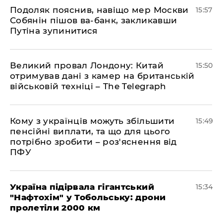
Подоляк пояснив, навіщо мер Москви
15:57
Собянін пішов ва-банк, закликавши
Путіна зупинитися
Великий провал Лондону: Китай
15:50
отримував дані з камер на британській
військовій техніці – The Telegraph
Кому з українців можуть збільшити
15:49
пенсійні виплати, та що для цього
потрібно зробити – роз'яснення від
ПФУ
Україна підірвала гігантський
15:34
"Нафтохім" у Тобольську: дрони
пролетіли 2000 км