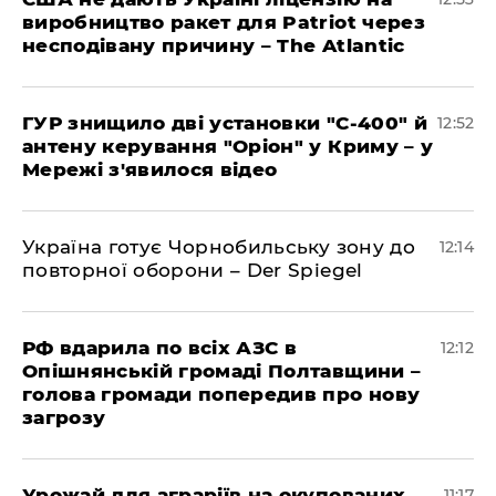
виробництво ракет для Patriot через
несподівану причину – The Atlantic
ГУР знищило дві установки "С-400" й
12:52
антену керування "Оріон" у Криму – у
Мережі з'явилося відео
Україна готує Чорнобильську зону до
12:14
повторної оборони – Der Spiegel
РФ вдарила по всіх АЗС в
12:12
Опішнянській громаді Полтавщини –
голова громади попередив про нову
загрозу
Урожай для аграріїв на окупованих
11:17