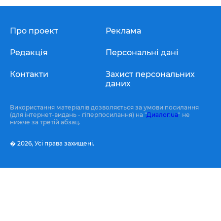
Про проект
Реклама
Редакція
Персональні дані
Контакти
Захист персональних
даних
Використання матеріалів дозволяється за умови посилання
(для інтернет-видань - гіперпосилання) на "
Диалог.ua
" не
нижче за третій абзац.
� 2026,
Усі права захищені.