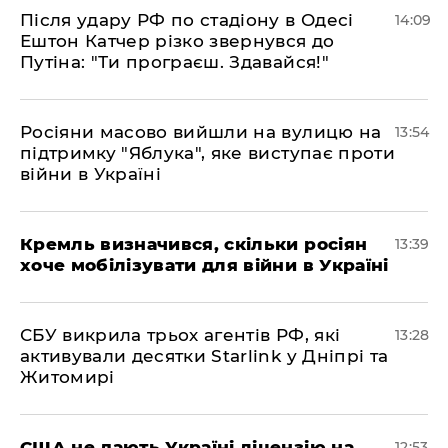
Після удару РФ по стадіону в Одесі
14:09
Ештон Катчер різко звернувся до
Путіна: "Ти програєш. Здавайся!"
Росіяни масово вийшли на вулицю на
13:54
підтримку "Яблука", яке виступає проти
війни в Україні
Кремль визначився, скільки росіян
13:39
хоче мобілізувати для війни в Україні
СБУ викрила трьох агентів РФ, які
13:28
активували десятки Starlink у Дніпрі та
Житомирі
США не дають Україні ліцензію на
12:53