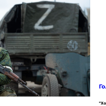
Го
​”Х