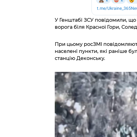
У Генштабі ЗСУ повідомили, що 
ворога біля Красної Гори, Соле
При цьому росЗМІ повідомляют
населені пункти, які раніше бу
станцію Деконську.