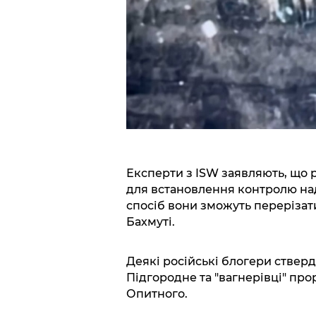
Експерти з ISW заявляють, що р
для встановлення контролю над 
спосіб вони зможуть перерізати
Бахмуті.
Деякі російські блогери ствер
Підгородне та "вагнерівці" про
Опитного.