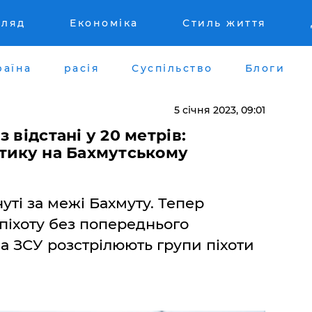
гляд
Економіка
Стиль життя
раїна
расія
Суспільство
Блоги
5 січня 2023, 09:01
 відстані у 20 метрів:
ктику на Бахмутському
нуті за межі Бахмуту. Тепер
 піхоту без попереднього
 а ЗСУ розстрілюють групи піхоти