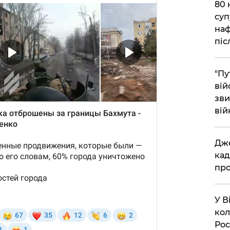
​80
суп
наф
піс
"Пу
вій
зви
вій
​Дж
кад
про
​У 
кол
Рос