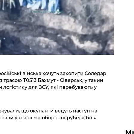
осійські війська хочуть захопити Соледар
трасою Т0513 Бахмут - Сіверськ, у такий
 логістику для ЗСУ, які перебувають у
джували, що окупанти ведуть наступ на
рвали українські оборонні рубежі біля
М