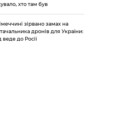
сувало, хто там був
Німеччині зірвано замах на
тачальника дронів для України:
д веде до Росії