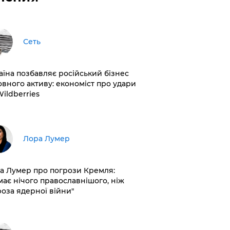
Сеть
раїна позбавляє російський бізнес
овного активу: економіст про удари
Wildberries
​Лора Лумер
а Лумер про погрози Кремля:
має нічого православнішого, ніж
роза ядерної війни"