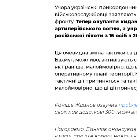
Учора українські прикордонник
військовослужбовці заявляють п
фронту.
Тепер окупанти кидаю
артилерійського вогню, а ук
російської піхоти з 15 осіб з 2
Ця очевидна зміна тактики свід
Бахмут, можливо, активізують с
як і раніше, малоймовірно, що 
оперативному плані території. 
тактичні дії припиняться та так
малоймовірно, що ці дії принес
Раніше Жданов озвучив
пробле
своїх лав додаткові 300 тисяч в
Нагадаємо, Данілов анонсував
у місці, про яке вороги навіть і 