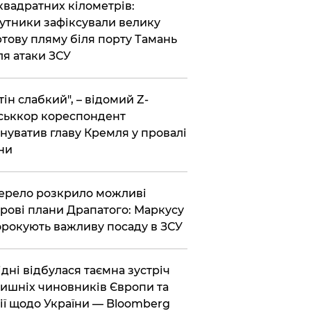
 квадратних кілометрів:
утники зафіксували велику
тову пляму біля порту Тамань
ля атаки ЗСУ
тін слабкий", – відомий Z-
ськкор кореспондент
нуватив главу Кремля у провалі
ни
ерело розкрило можливі
рові плани Драпатого: Маркусу
рокують важливу посаду в ЗСУ
Відні відбулася таємна зустріч
ишніх чиновників Європи та
ії щодо України — Bloomberg