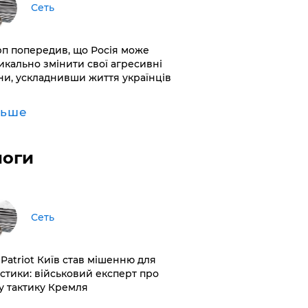
Сеть
рп попередив, що Росія може
икально змінити свої агресивні
ни, ускладнивши життя українців
льше
логи
Сеть
 Patriot Київ став мішенню для
істики: військовий експерт про
у тактику Кремля