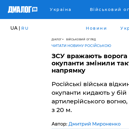
Україна
Військовий о
UA |
RU
Новини
Ук
ДІАЛОГ
ВІЙСЬКОВИЙ ОГЛЯД
ЧИТАТИ НОВИНУ РОСІЙСЬКОЮ
ЗСУ вражають ворога з
окупанти змінили та
напрямку
Російські війська відки
окупанти кидають у бій
артилерійського вогню,
з 20 м.
Автор:
Дмитрий Мироненко