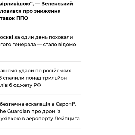
вірливішою”, — Зеленський
ловився про зниження
ставок ППО
Москві за один день поховали
гого генерала — стало відомо
я
раїнські удари по російських
 спалили понад трильйон
лів бюджету РФ
ебезпечна ескалація в Європі",
he Guardian про дрон із
ухівкою в аеропорту Лейпцига