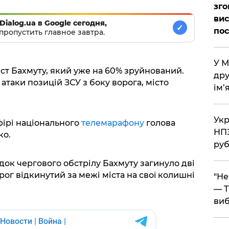
зго
вис
Dialog.ua в Google сегодня,
✓
по
пропустить главное завтра.
​У 
ист Бахмуту, який уже на 60% зруйнований.
дру
атаки позицій ЗСУ з боку ворога, місто
ім’
​Ук
фірі національного
телемарафону
голова
НПЗ
ко.
руб
ідок чергового обстрілу Бахмуту загинуло дві
ог відкинутий за межі міста на свої колишні
​"Н
— T
виб