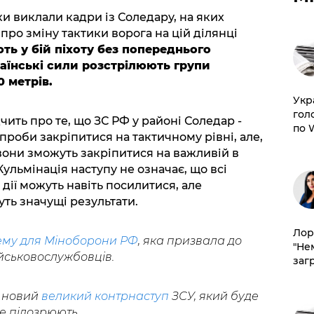
и виклали кадри із Соледару, на яких
ро зміну тактики ворога на цій ділянці
ть у бій піхоту без попереднього
раїнські сили розстрілюють групи
0 метрів.
​Ук
гол
чить про те, що ЗС РФ у районі Соледар -
по 
проби закріпитися на тактичному рівні, але,
вони зможуть закріпитися на важливій в
Кульмінація наступу не означає, що всі
і дії можуть навіть посилитися, але
уть значущі результати.
Лор
му для Міноборони РФ
, яка призвала до
"Не
ійськовослужбовців.
заг
 новий
великий контрнаступ
ЗСУ, який буде
не підозрюють.