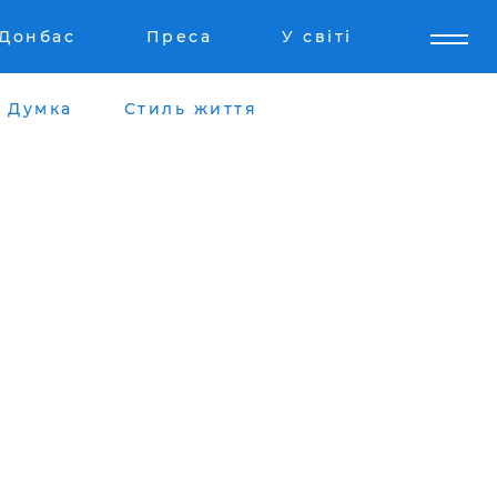
Донбас
Преса
У світі
Думка
Стиль життя