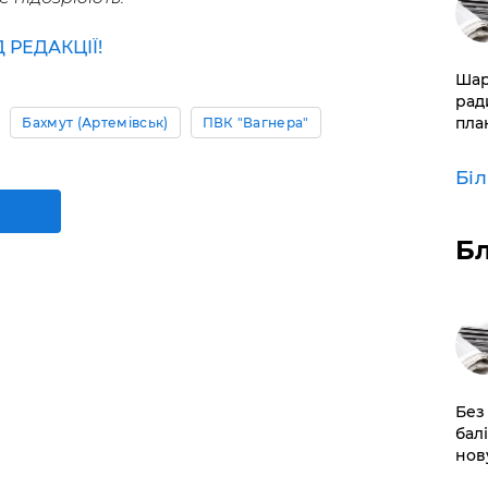
РЕДАКЦІЇ!
​Ша
рад
пла
Бахмут (Артемівськ)
ПВК "Вагнера"
Бі
Б
​Без
бал
нов