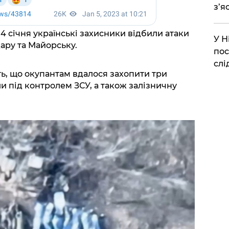
з’я
4 січня українські захисники відбили атаки
​У 
дару та Майорську.
пос
слі
ь, що окупантам вдалося захопити три
ли під контролем ЗСУ, а також залізничну