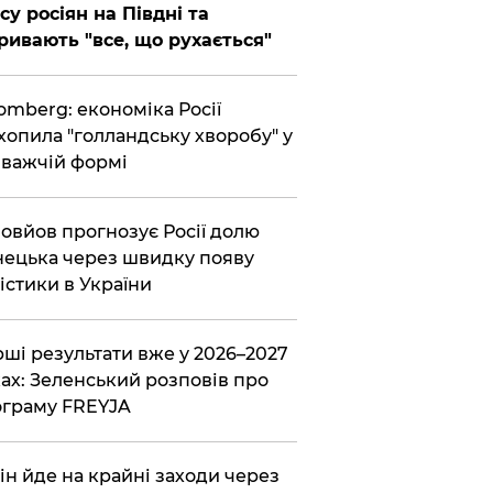
су росіян на Півдні та
ривають "все, що рухається"
omberg: економіка Росії
хопила "голландську хворобу" у
важчій формі
овйов прогнозує Росії долю
ецька через швидку появу
істики в України
ші результати вже у 2026–2027
ах: Зеленський розповів про
граму FREYJA
ін йде на крайні заходи через