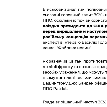
Військовий аналітик, полковни
сьогодні головний запит ЗСУ - 
ППО, оскільки їх теж використо
поїздка президента до США д
перед вирішальним наступом,
російську концепцію перемож
експерт в інтерв'ю Василю Гол
каналі "Фабрика новин".
Як зазначив Світан, протиповіт
до лінії фронту та починає прац
засобах ураження, що можуть 
цьому контексті вельми символі
Вашингтону Джо Байден офіцій
ППО Patriot.
Гряде вирішальний наступ ЗСУ, 