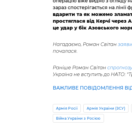
операцію вже видно з огляду на
зараз спостерігається на лінії 
вдарити та як можемо зламат
простяглася від Керчі через 
це удар у бік Азовського моря
Нагадаємо, Роман Світан
заяв
почалася.
Раніше Роман Світан
спрогноз
Україна не вступить до НАТО: "Тр
ВАЖЛИВЕ ПОВІДОМЛЕННЯ ВІД 
Армія Росії
Армія України (ЗСУ)
Війна України з Росією