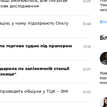
ольщі змінюються, але погрози
Лор
14:01
"Не
нове дослідження
заг
Бі
цію, у чому підозрюють Ольгу
13:48
Б
ла торгове судно під прапором
13:16
дарила по залізничній станції
12:37
Жда
ізниця"
від
який
 проводять обшуки у ТЦК – ЗМІ
12:20