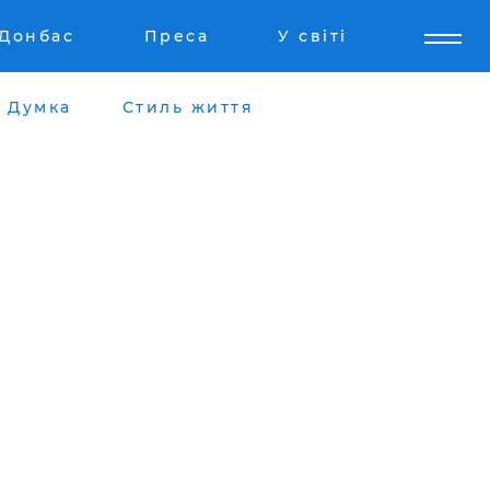
Донбас
Преса
У світі
Думка
Стиль життя