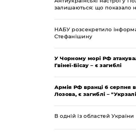
Антиукраїнські настрої у П
залишаються: що показало 
НАБУ розсекретило інформа
Стефанішину
У Чорному морі РФ атакува
Гвінеї-Бісау – є загиблі
Армія РФ вранці 6 серпня в
Лозова, є загиблі – "Укрзал
В одній із областей України