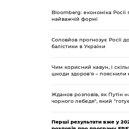
Bloomberg: економіка Росії 
найважчій формі
Соловйов прогнозує Росії 
балістики в України
Чим корисний кавун, і скіль
шкоди здоров'я – пояснили
Жданов розповів, як Путін н
чорного лебедя", який "готує
Перші результати вже у 20
розповів про програму FR