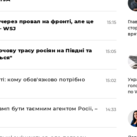
 через провал на фронті, але це
Гла
15:15
сто
– WSJ
врят
чову трасу росіян на Півдні та
15:05
ься"
і: кому обов'язково потрібно
​Ук
15:02
гол
по 
амп бути таємним агентом Росії, –
14:33