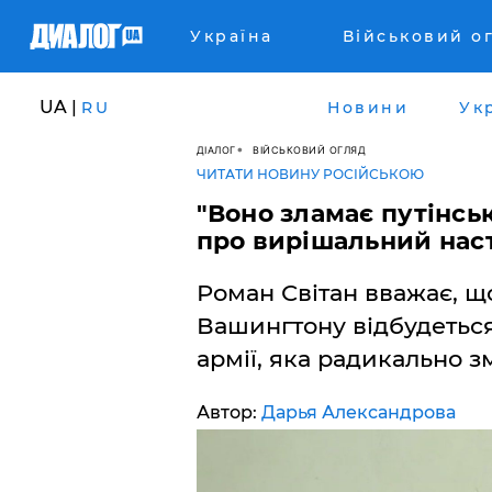
Україна
Військовий о
UA |
RU
Новини
Ук
ДІАЛОГ
ВІЙСЬКОВИЙ ОГЛЯД
ЧИТАТИ НОВИНУ РОСІЙСЬКОЮ
"Воно зламає путінськ
про вирішальний нас
Роман Світан вважає, що
Вашингтону відбудеться
армії, яка радикально зм
Автор:
Дарья Александрова