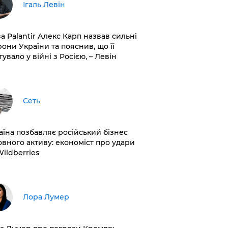
Ігаль Левін
ва Palantir Алекс Карп назвав сильні
рони України та пояснив, що її
увало у війні з Росією, – Левін
Сеть
раїна позбавляє російський бізнес
овного активу: економіст про удари
Wildberries
​Лора Лумер