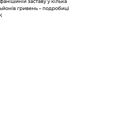
фанішиній заставу у кілька
ьйонів гривень – подробиці
К