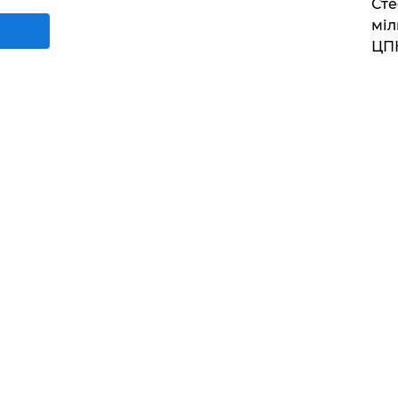
Сте
міл
ЦП