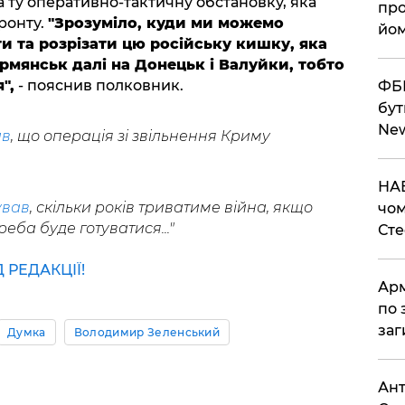
 ту оперативно-тактичну обстановку, яка
про
фронту.
"Зрозуміло, куди ми можемо
йом
и та розрізати цю російську кишку, яка
Армянськ далі на Донецьк і Валуйки, тобто
",
- пояснив полковник.
ФБР
бут
Ne
ив
, що операція зі звільнення Криму
НАБ
ував
, скільки років триватиме війна, якщо
чом
еба буде готуватися..."
Ст
РЕДАКЦІЇ!
Арм
по 
заг
Думка
Володимир Зеленський
Ант