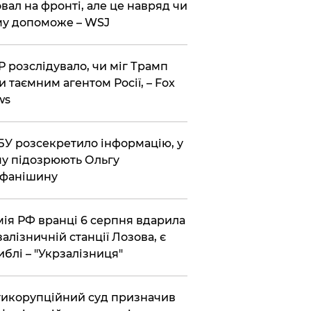
вал на фронті, але це навряд чи
у допоможе – WSJ
 розслідувало, чи міг Трамп
и таємним агентом Росії, – Fox
ws
У розсекретило інформацію, у
у підозрюють Ольгу
ефанішину
ія РФ вранці 6 серпня вдарила
залізничній станції Лозова, є
иблі – "Укрзалізниця"
икорупційний суд призначив