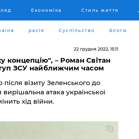
гляд
Економіка
Стиль життя
раїна
расія
Суспільство
Блоги
22 грудня 2022, 15:11
у концепцію", – Роман Світан
туп ЗСУ найближчим часом
 після візиту Зеленського до
 вирішальна атака української
інить хід війни.