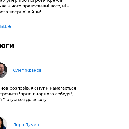
а Лумер про погрози Кремля:
має нічого православнішого, ніж
роза ядерної війни"
льше
логи
Олег Жданов
нов розповів, як Путін намагається
строчити "приліт чорного лебедя",
 "готується до зльоту"
​Лора Лумер