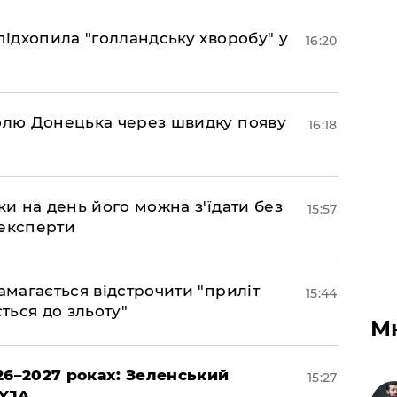
підхопила "голландську хворобу" у
16:20
долю Донецька через швидку появу
16:18
ки на день його можна з'їдати без
15:57
 експерти
амагається відстрочити "приліт
15:44
ться до зльоту"
М
26–2027 роках: Зеленський
15:27
EYJA