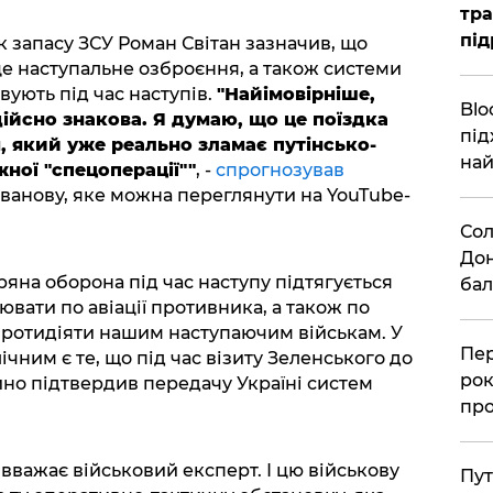
тра
під
к запасу ЗСУ Роман Світан зазначив, що
це наступальне озброєння, а також системи
вують під час наступів.
"Найімовірніше,
Blo
ійсно знакова. Я думаю, що це поїздка
під
 який уже реально зламає путінсько-
най
ної "спецоперації""
, -
спрогнозував
ованову, яке можна переглянути на YouTube-
Сол
Дон
ряна оборона під час наступу підтягується
бал
ювати по авіації противника, а також по
протидіяти нашим наступаючим військам. У
Пер
чним є те, що під час візиту Зеленського до
рок
но підтвердив передачу Україні систем
про
вважає військовий експерт. І цю військову
Пут