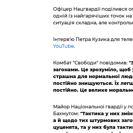
Офіцер Нацгвардії поділився о
одній із найгарячіших точок на
ситуація складна, але контроль
Інтерв'ю Петра Кузика для тел
YouTube
.
Комбат "Свободи" повідомив:
"
загонами. Це зрозуміло, щоб 
страшна для нормальної люди
постійно знищуються. Їх лег
постійно. Це велике моральн
Майор Національної гвардії у п
Бахмутом:
"Тактика у них змін
а й щодо тих штурмових заго
цуценята, та у них була такт