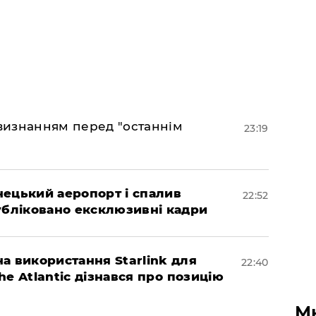
 визнанням перед "останнім
23:19
нецький аеропорт і спалив
22:52
убліковано ексклюзивні кадри
а використання Starlink для
22:40
The Atlantic дізнався про позицію
М