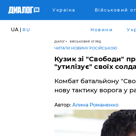
Україна
Військовий о
UA |
RU
Новини
Ук
ДІАЛОГ
ВІЙСЬКОВИЙ ОГЛЯД
ЧИТАТИ НОВИНУ РОСІЙСЬКОЮ
Кузик зі "Свободи" п
"утилізує" своїх солд
Комбат батальйону "Сво
нову тактику ворога у р
Автор:
Алина Романенко