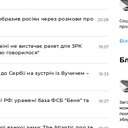
в образив росіян через розмови про
20:28
Соц
про
Бі
аїні не вистачає ракет для ЗРК
19:57
во говорилося"
Б
о Сербії на зустріч із Вучичем –
19:33
лі РФ: уражені база ФСБ "Беня" та
19:27
Заг
мож
поо
зби
ої важкої зими: The Atlantic про те,