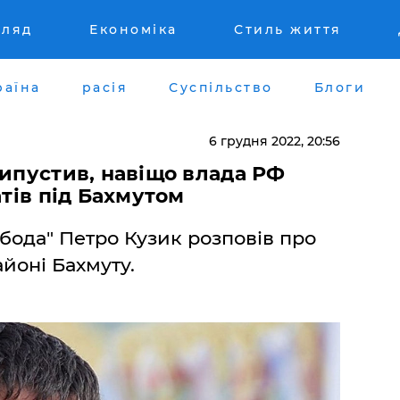
гляд
Економіка
Стиль життя
раїна
расія
Суспільство
Блоги
6 грудня 2022, 20:56
рипустив, навіщо влада РФ
атів під Бахмутом
бода" Петро Кузик розповів про
айоні Бахмуту.