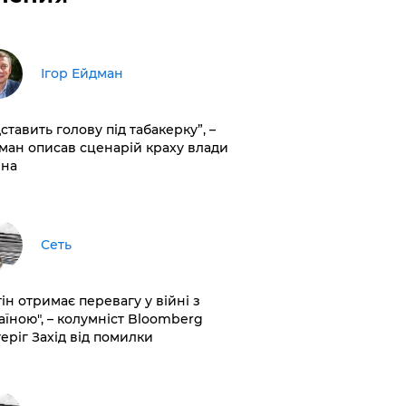
Ігор Ейдман
дставить голову під табакерку”, –
ман описав сценарій краху влади
іна
Сеть
ін отримає перевагу у війні з
аїною", – колумніст Bloomberg
теріг Захід від помилки