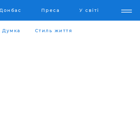
Донбас
Преса
У світі
Думка
Стиль життя