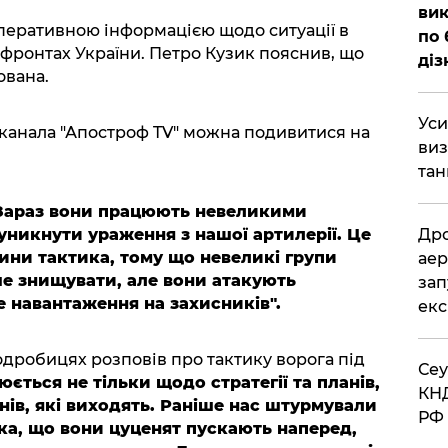
вик
перативною інформацією щодо ситуації в
по 
 фронтах України. Петро Кузик пояснив, що
діз
ована.
​Ус
еканала "Апостроф TV" можна подивитися на
виз
тан
Зараз вони працюють невеликими
уникнути ураження з нашої артилерії. Це
​Др
ни тактика, тому що невеликі групи
аер
ше знищувати, але вони атакують
зап
е навантаження на захисників".
екс
одробицях розповів про тактику ворога під
​Се
юється не тільки щодо стратегії та планів,
КНД
нів, які виходять. Раніше нас штурмували
РФ 
ика, що вони цуценят пускають наперед,