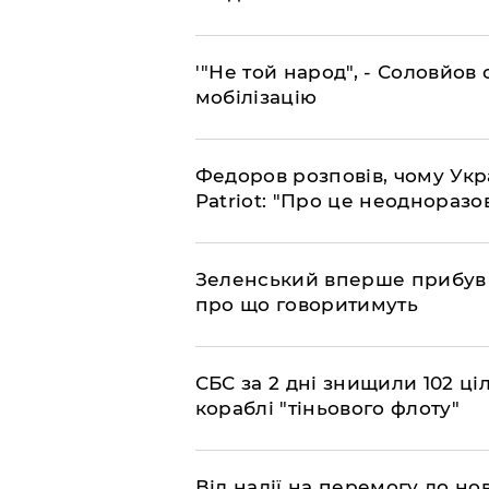
​'"Не той народ", - Соловйо
мобілізацію
​Федоров розповів, чому Укр
Patriot: "Про це неодноразо
​Зеленський вперше прибув д
про що говоритимуть
​СБС за 2 дні знищили 102 ці
кораблі "тіньового флоту"
​Від надії на перемогу до нов