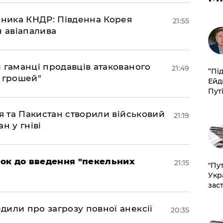
юзника КНДР: Південна Корея
21:55
н авіапалива
и гаманці продавців атакованого
21:49
​“Пі
є грошей"
Ейд
Пут
ія та Пакистан створили військовий
21:19
н у гніві
рок до введення "пекельних
21:15
"Пут
Укр
зас
дили про загрозу повної анексії
20:35