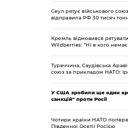
​Сеул рятує військового со
відправила РФ 30 тисяч тон
​Кремль відмовився рятуват
Wildberries: "Ні в кого нема
​Туреччина, Саудівська Арав
союз за прикладом НАТО: Іра
​У США зробили ще один к
санкцій" проти Росії
​Чотири країни НАТО попере
Південної Осетії Росією