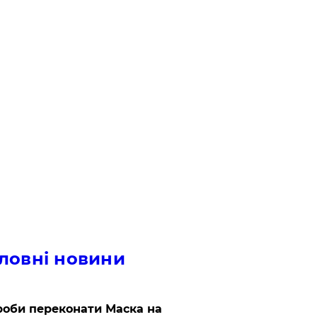
ловні новини
роби переконати Маска на