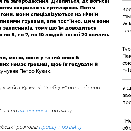
 та загородження. Дивляться, де вогневі
 потім накривають артилерією. Потім
​Кр
гони. Вони спеціалізуються на нічній
гам
ликими групами, але постійно. Цим вони
Wil
а захисників, тому що їм доводиться
гро
 по 5, по 7, по 10 людей кожні 20 хвилин.
​Ту
Пак
ли, може, вони у такий спосіб
сою
в них немає грошей, щоб їх годувати й
гні
сумував Петро Кузик.
a
,
комбат Кузик зі "Свободи" розповів про
​У 
вве
про
" чесно
висловився
про війну.
​'"
ободи" розповів
правду про війну
.
обр