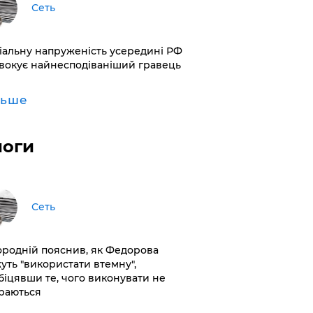
Сеть
іальну напруженість усередині РФ
вокує найнесподіваніший гравець
льше
логи
Сеть
ородній пояснив, як Федорова
уть "використати втемну",
біцявши те, чого виконувати не
раються