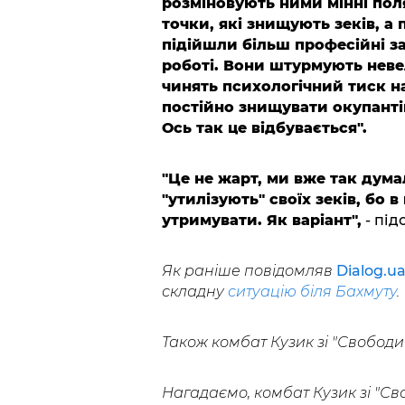
розміновують ними мінні поля
точки, які знищують зеків, а
підійшли більш професійні за
роботі. Вони штурмують неве
чинять психологічний тиск н
постійно знищувати окупантів
Ось так це відбувається".
"Це не жарт, ми вже так дума
"утилізують" своїх зеків, бо 
утримувати. Як варіант",
- під
Як раніше повідомляв
Dialog.u
складну
ситуацію біля Бахмуту
.
Також комбат Кузик зі "Свободи
Нагадаємо, комбат Кузик зі "Св