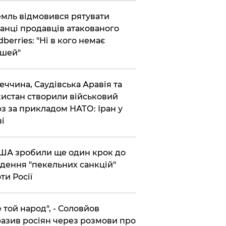
емль відмовився рятувати
анці продавців атакованого
dberries: "Ні в кого немає
шей"
реччина, Саудівська Аравія та
истан створили військовий
з за прикладом НАТО: Іран у
ві
США зробили ще один крок до
дення "пекельних санкцій"
ти Росії
Не той народ", - Соловйов
азив росіян через розмови про