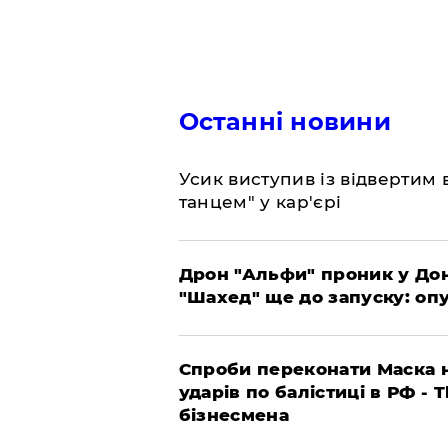
Останні новини
​Усик виступив із відвертим
танцем" у кар'єрі
​Дрон "Альфи" проник у До
"Шахед" ще до запуску: оп
​Спроби переконати Маска н
ударів по балістиці в РФ - 
бізнесмена