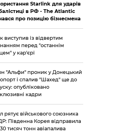
ористання Starlink для ударів
балістиці в РФ - The Atlantic
нався про позицію бізнесмена
ик виступив із відвертим
нанням перед "останнім
цем" у кар'єрі
он "Альфи" проник у Донецький
опорт і спалив "Шахед" ще до
уску: опубліковано
клюзивні кадри
ул рятує військового союзника
Р: Південна Корея відправила
30 тисяч тонн авіапалива