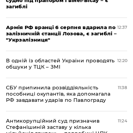
судно під прапором Гвінеї-Бісау – є
загиблі
Армія РФ вранці 6 серпня вдарила по
12:37
залізничній станції Лозова, є загиблі –
"Укрзалізниця"
В одній із областей України проводять
12:20
обшуки у ТЦК – ЗМІ
СБУ припинила розвіддіяльність
11:38
пособниці окупантів, яка допомагала
РФ завдавати ударів по Павлограду
Антикорупційний суд призначив
11:24
Стефанішиній заставу у кілька