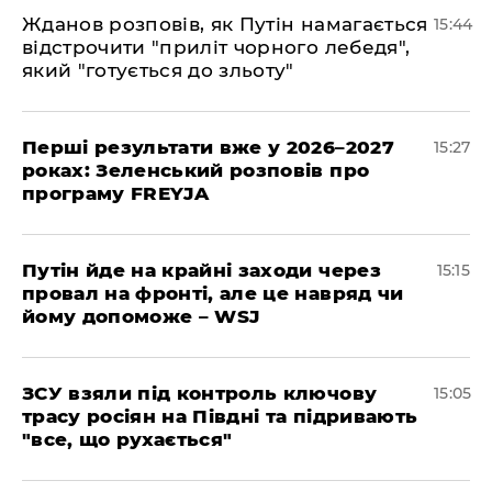
Жданов розповів, як Путін намагається
15:44
відстрочити "приліт чорного лебедя",
який "готується до зльоту"
Перші результати вже у 2026–2027
15:27
роках: Зеленський розповів про
програму FREYJA
Путін йде на крайні заходи через
15:15
провал на фронті, але це навряд чи
йому допоможе – WSJ
ЗСУ взяли під контроль ключову
15:05
трасу росіян на Півдні та підривають
"все, що рухається"