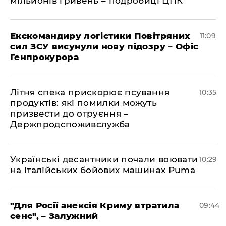
мільйонів гривень – подробиці ЦПК
Екскомандиру логістики Повітряних
11:09
сил ЗСУ висунули нову підозру – Офіс
Генпрокурора
Літня спека прискорює псування
10:35
продуктів: які помилки можуть
призвести до отруєння –
Держпродспоживслужба
Українські десантники почали воювати
10:29
на італійських бойових машинах Puma
"Для Росії анексія Криму втратила
09:44
сенс", – Залужний