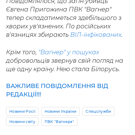
Повідомлялося, що загін убивць
Євгена Пригожина ПВК "Вагнер"
тепер складатиметься здебільшого з
хворих ув'язнених. По російських
в'язницях збирають
ВІЛ-інфікованих
.
Крім того,
"Вагнер" у пошуках
добровольців звернув свій погляд на
ще одну країну. Нею стала Білорусь.
ВАЖЛИВЕ ПОВІДОМЛЕННЯ ВІД
РЕДАКЦІЇ!!!
Новини Росії
Новини України
Спецслужби
Новини світу
ПВК "Вагнера"