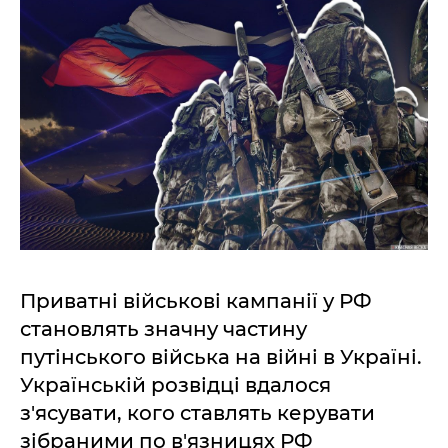
Приватні військові кампанії у РФ
становлять значну частину
путінського війська на війні в Україні.
Українській розвідці вдалося
з'ясувати, кого ставлять керувати
зібраними по в'язницях РФ