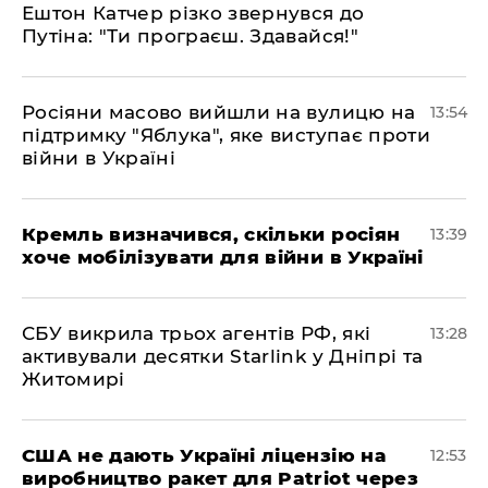
Ештон Катчер різко звернувся до
Путіна: "Ти програєш. Здавайся!"
Росіяни масово вийшли на вулицю на
13:54
підтримку "Яблука", яке виступає проти
війни в Україні
Кремль визначився, скільки росіян
13:39
хоче мобілізувати для війни в Україні
СБУ викрила трьох агентів РФ, які
13:28
активували десятки Starlink у Дніпрі та
Житомирі
США не дають Україні ліцензію на
12:53
виробництво ракет для Patriot через