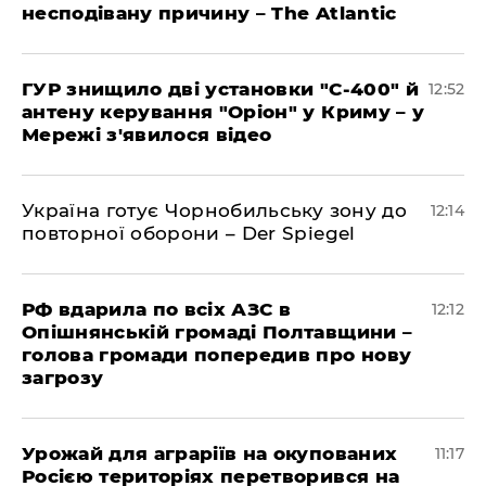
несподівану причину – The Atlantic
ГУР знищило дві установки "С-400" й
12:52
антену керування "Оріон" у Криму – у
Мережі з'явилося відео
Україна готує Чорнобильську зону до
12:14
повторної оборони – Der Spiegel
РФ вдарила по всіх АЗС в
12:12
Опішнянській громаді Полтавщини –
голова громади попередив про нову
загрозу
Урожай для аграріїв на окупованих
11:17
Росією територіях перетворився на