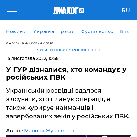
RU
Новини
Україна
расія
Суспільство
Блоги
ДІАЛОГ
ВІЙСЬКОВИЙ ОГЛЯД
ЧИТАТИ НОВИНУ РОСІЙСЬКОЮ
15 листопада 2022, 10:58
У ГУР дізналися, хто командує у
російських ПВК
Українській розвідці вдалося
з'ясувати, хто планує операції, а
також курирує найманців і
завербованих зеків у російських ПВК.
Автор:
Марина Журавлева