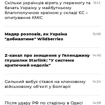
Скільки українців вірять у перемогу та
15:12
бачать Україну у майбутньому
благополучною країною у складі ЄС –
опитування КМІС
Мадяр розповів, як Україна
15:09
"добиватиме" Wildberries
Z-канал про знищення у Геленджику
14:40
глушилки Starlink: "У системи
критичний недолік"
Сильний вибух стався на ключовому
14:24
військовому об'єкті у Болгарії
Після удару РФ по стадіону в Одесі
14:09