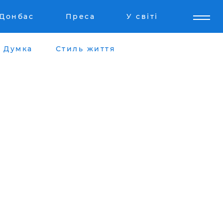
Донбас
Преса
У світі
Думка
Стиль життя