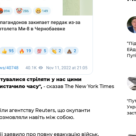
​“Пі
Ейд
Пут
отувалися стріляти у нас цими
истачило часу",
- сказав The New York Times
"Пут
Укр
іли агентству Reuters, що окупанти
зас
розмовляли навіть між собою.
ї заявило про повну евакуацію військ,