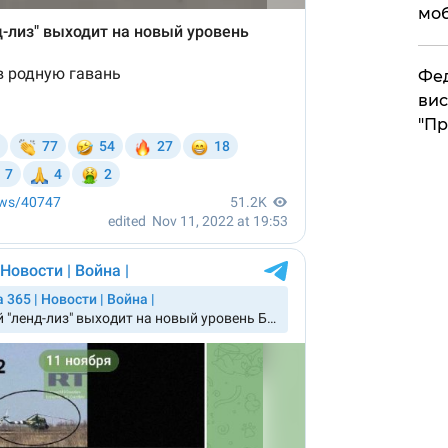
моб
​Фе
вис
"Пр