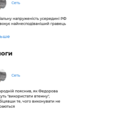
Сеть
іальну напруженість усередині РФ
вокує найнесподіваніший гравець
льше
логи
Сеть
ородній пояснив, як Федорова
уть "використати втемну",
біцявши те, чого виконувати не
раються