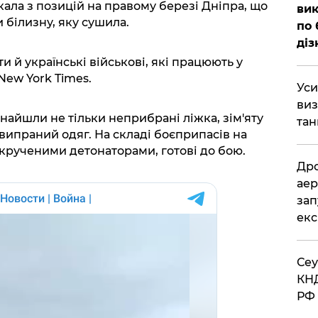
ікала з позицій на правому березі Дніпра, що
вик
 білизну, яку сушила.
по 
діз
 й українські військові, які працюють у
New York Times.
​Ус
виз
знайшли не тільки неприбрані ліжка, зім'яту
тан
 випраний одяг. На складі боєприпасів на
вкрученими детонаторами, готові до бою.
​Др
аер
зап
екс
​Се
КНД
РФ 