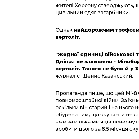
жителі Херсону стверджують, щ
цивільний одяг загарбники.
Однак
найдорожчим трофеєм З
вертоліт
.
"Жодної одиниці військової т
Дніпра не залишено - Мінобо
вертоліт. Такого не було й у 
журналіст Денис Казанський.
Пропаганда пише, що цей Мі-8 
повномасштабної війни. За їхнь
оскільки він старий і на нього
обурена тим, що окупанти не сп
вже за кілька місяців повернуть
зробити цього за 8,5 місяця окуп