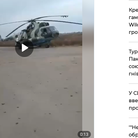
​Кр
гам
Wil
гро
​Ту
Пак
сою
гні
​У 
вве
про
​'"
обр