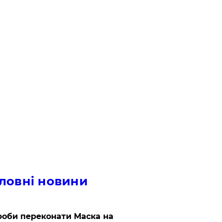
ловні новини
роби переконати Маска на