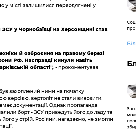
о у місті залишилися переодягнені у
Соц
про
СУ у Чорнобаївці на Херсонщині став
Бі
ехніки й озброєння на правому березі
рони РФ. Насправді кинули навіть
Б
Харківській області",
- прокоментував
був захоплений ними на початку
ою версією, вертоліт не стали вивозити,
 немає документації. Однак пропаганда
Заг
алили борт - ЗСУ приведуть його до ладу та
мож
 його у стрій. Росіяни, нагадаємо, не змогли
поо
ації.
зби