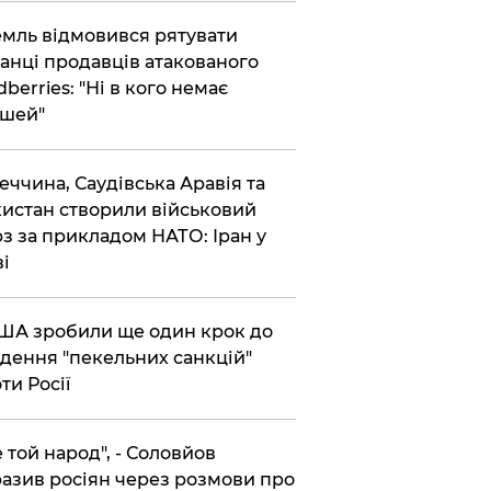
емль відмовився рятувати
анці продавців атакованого
dberries: "Ні в кого немає
шей"
реччина, Саудівська Аравія та
истан створили військовий
з за прикладом НАТО: Іран у
ві
США зробили ще один крок до
дення "пекельних санкцій"
ти Росії
Не той народ", - Соловйов
азив росіян через розмови про