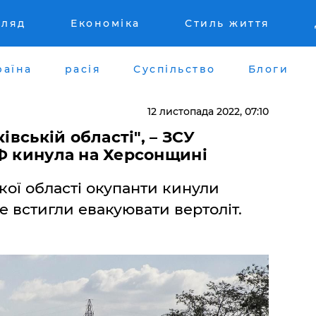
гляд
Економіка
Стиль життя
раїна
расія
Суспільство
Блоги
12 листопада 2022, 07:10
івській області", – ЗСУ
Ф кинула на Херсонщині
ької області окупанти кинули
не встигли евакуювати вертоліт.