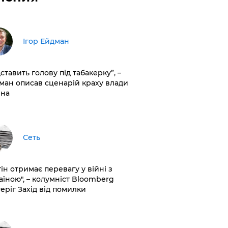
Ігор Ейдман
дставить голову під табакерку”, –
ман описав сценарій краху влади
іна
Сеть
ін отримає перевагу у війні з
аїною", – колумніст Bloomberg
теріг Захід від помилки