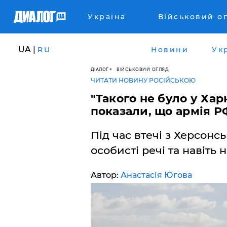
Україна
Військовий о
UA |
RU
Новини
Ук
ДІАЛОГ
ВІЙСЬКОВИЙ ОГЛЯД
ЧИТАТИ НОВИНУ РОСІЙСЬКОЮ
"Такого не було у Харк
показали, що армія Р
Під час втечі з Херсонс
особисті речі та навіть 
Автор:
Анастасія Югова