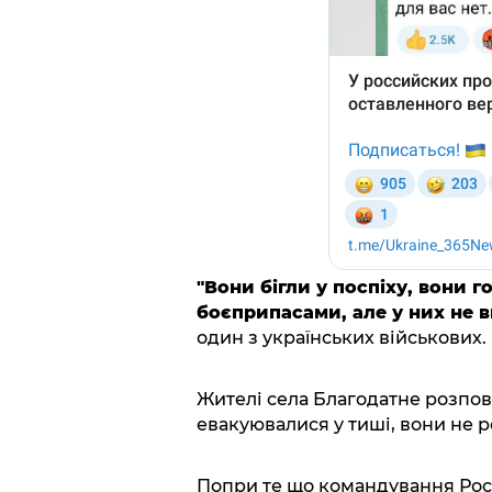
"Вони бігли у поспіху, вони г
боєприпасами, але у них не в
один з українських військових.
Жителі села Благодатне розпов
евакуювалися у тиші, вони не 
Попри те що командування Росі