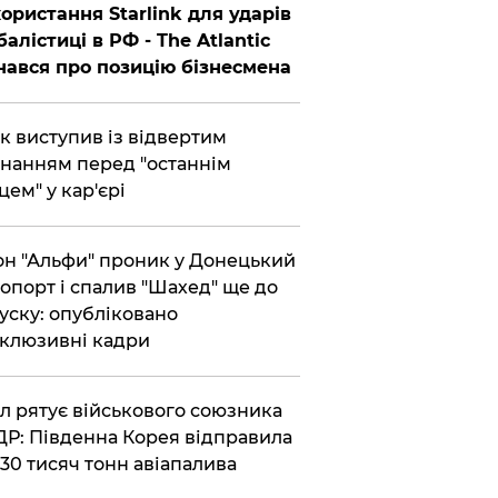
ористання Starlink для ударів
балістиці в РФ - The Atlantic
нався про позицію бізнесмена
ик виступив із відвертим
нанням перед "останнім
цем" у кар'єрі
он "Альфи" проник у Донецький
опорт і спалив "Шахед" ще до
уску: опубліковано
клюзивні кадри
ул рятує військового союзника
Р: Південна Корея відправила
30 тисяч тонн авіапалива