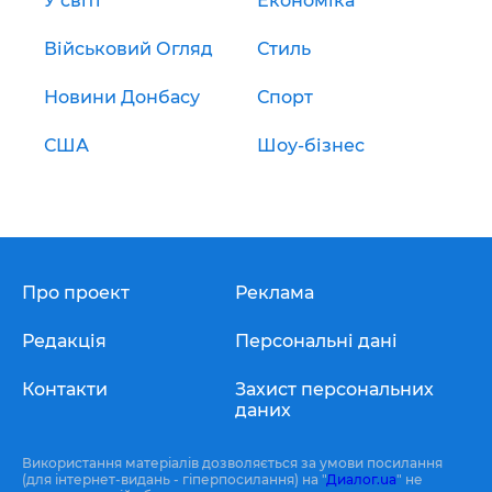
У світі
Економіка
Військовий Огляд
Стиль
Новини Донбасу
Спорт
США
Шоу-бізнес
Про проект
Реклама
Редакція
Персональні дані
Контакти
Захист персональних
даних
Використання матеріалів дозволяється за умови посилання
(для інтернет-видань - гіперпосилання) на "
Диалог.ua
" не