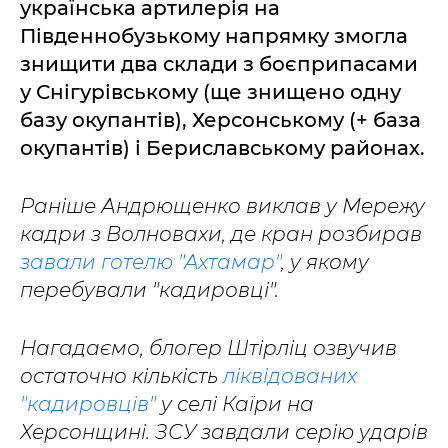
українська артилерія на
Південнобузькому напрямку змогла
знищити два склади з боєприпасами
у Снігурівському (ще знищено одну
базу окупантів), Херсонському (+ база
окупантів) і Бериславському районах.
Раніше Андрющенко виклав у Мережу
кадри з Волновахи, де кран розбирав
завали готелю "Ахтамар"
, у якому
перебували "кадировці".
Нагадаємо, блогер Штірліц озвучив
остаточно кількість
ліквідованих
"кадировців"
у селі Каїри на
Херсонщині. ЗСУ завдали серію ударів