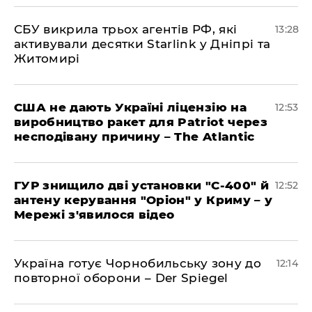
СБУ викрила трьох агентів РФ, які
13:28
активували десятки Starlink у Дніпрі та
Житомирі
США не дають Україні ліцензію на
12:53
виробництво ракет для Patriot через
несподівану причину – The Atlantic
ГУР знищило дві установки "С-400" й
12:52
антену керування "Оріон" у Криму – у
Мережі з'явилося відео
Україна готує Чорнобильську зону до
12:14
повторної оборони – Der Spiegel