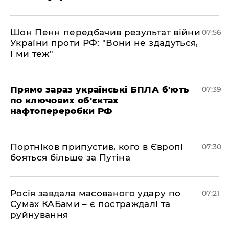
Шон Пенн передбачив результат війни
07:56
України проти РФ: "Вони не здадуться,
і ми теж"
Прямо зараз українські БПЛА б'ють
07:39
по ключових об'єктах
нафтопереробки РФ
Портніков припустив, кого в Європі
07:30
бояться більше за Путіна
Росія завдала масованого удару по
07:21
Сумах КАБами – є постраждалі та
руйнування