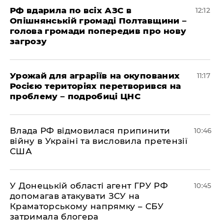
РФ вдарила по всіх АЗС в
12:12
Опішнянській громаді Полтавщини –
голова громади попередив про нову
загрозу
Урожай для аграріїв на окупованих
11:17
Росією територіях перетворився на
проблему – подробиці ЦНС
Влада РФ відмовилася припинити
10:46
війну в Україні та висловила претензії
США
У Донецькій області агент ГРУ РФ
10:45
допомагав атакувати ЗСУ на
Краматорському напрямку – СБУ
затримала блогера