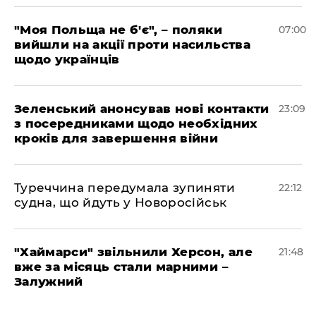
"Моя Польща не б'є", – поляки
07:00
вийшли на акції проти насильства
щодо українців
Зеленський анонсував нові контакти
23:09
з посередниками щодо необхідних
кроків для завершення війни
Туреччина передумала зупиняти
22:12
судна, що йдуть у Новоросійськ
"Хаймарси" звільнили Херсон, але
21:48
вже за місяць стали марними –
Залужний