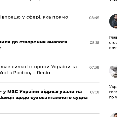
івпрацю у сфері, яка прямо
08:45
Гла
лися до створення аналога
сто
08:16
t
врят
азвав сильні сторони України та
07:38
йні з Росією, – Левін
​Ук
– у МЗС України відреагували на
гол
07:01
по 
Швеції щодо суховантажного судна