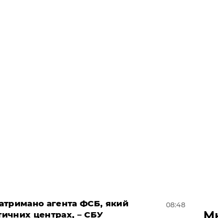
затримано агента ФСБ, який
08:48
М
тичних центрах, – СБУ