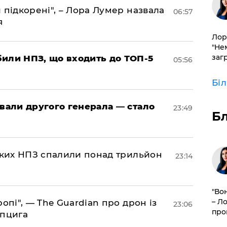
 підкорені", – Лора Лумер назвала
06:57
я
Лор
"Не
заг
били НПЗ, що входить до ТОП-5
05:56
Бі
овали другого генерала — стало
23:49
Б
ських НПЗ спалили понад трильйон
23:14
"Во
– Л
ропі", — The Guardian про дрон із
23:06
про
йпцига