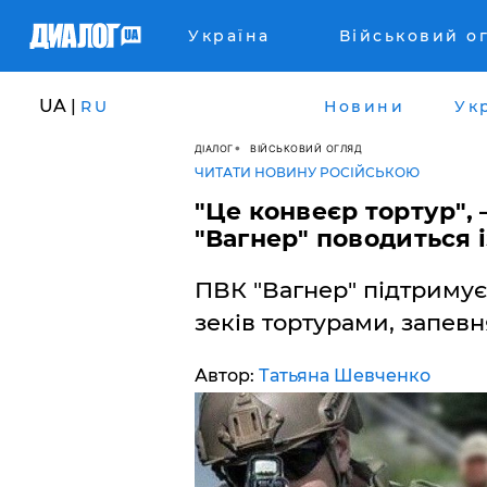
Україна
Військовий о
UA |
RU
Новини
Ук
ДІАЛОГ
ВІЙСЬКОВИЙ ОГЛЯД
ЧИТАТИ НОВИНУ РОСІЙСЬКОЮ
"Це конвеєр тортур", 
"Вагнер" поводиться 
ПВК "Вагнер" підтримує
зеків тортурами, запев
Автор:
Татьяна Шевченко