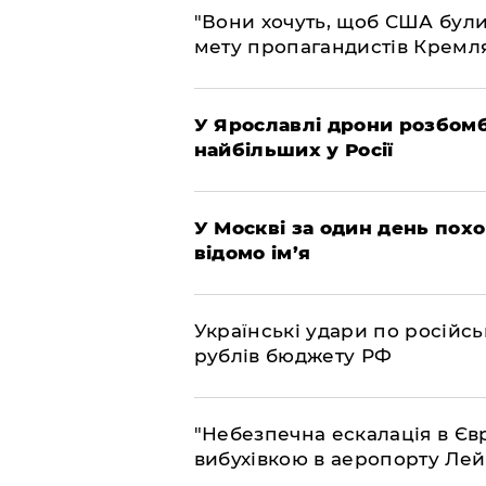
"Вони хочуть, щоб США були
мету пропагандистів Кремл
У Ярославлі дрони розбом
найбільших у Росії
​У Москві за один день пох
відомо ім’я
​Українські удари по росій
рублів бюджету РФ
​"Небезпечна ескалація в Єв
вибухівкою в аеропорту Ле