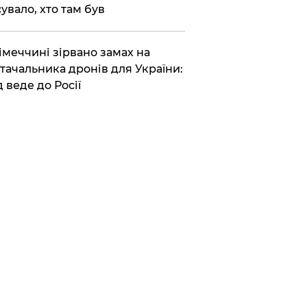
сувало, хто там був
Німеччині зірвано замах на
тачальника дронів для України:
д веде до Росії