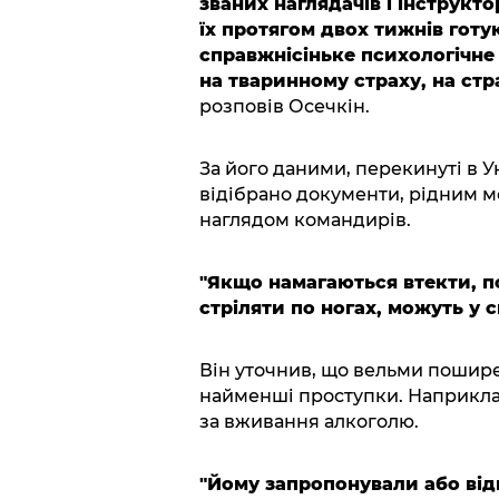
званих наглядачів і інструкто
їх протягом двох тижнів готую
справжнісіньке психологічне
на тваринному страху, на ст
розповів Осечкін.
За його даними, перекинуті в У
відібрано документи, рідним мо
наглядом командирів.
"Якщо намагаються втекти, п
стріляти по ногах, можуть у с
Він уточнив, що вельми поширен
найменші проступки. Наприклад
за вживання алкоголю.
"Йому запропонували або відв