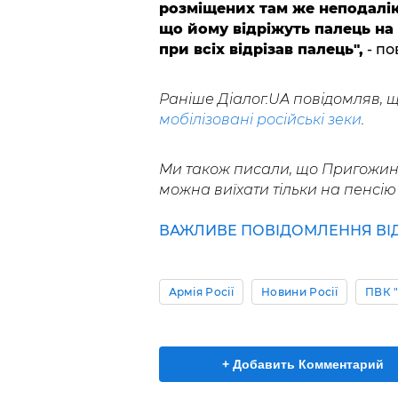
розміщених там же неподалік
що йому відріжуть палець на
при всіх відрізав палець",
- по
Раніше Діалог.UA повідомляв, щ
мобілізовані російські зеки
.
Ми також писали, що Пригожи
можна виїхати тільки на пенсію 
ВАЖЛИВЕ ПОВІДОМЛЕННЯ ВІД 
Армія Росії
Новини Росії
ПВК 
+ Добавить Комментарий