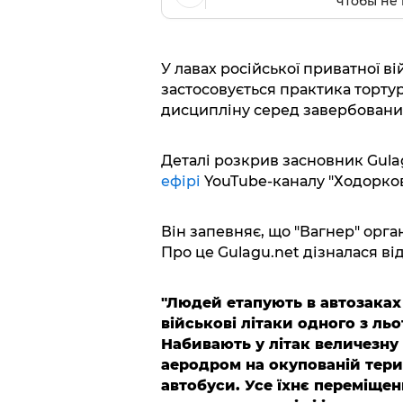
чтобы не 
У лавах російської приватної ві
застосовується практика торту
дисципліну серед завербованих
Деталі розкрив засновник Gula
ефірі
YouTube-каналу "Ходорков
Він запевняє, що "Вагнер" орган
Про це Gulagu.net дізналася в
"Людей етапують в автозаках 
військові літаки одного з льо
Набивають у літак величезну 
аеродром на окупованій тери
автобуси. Усе їхнє переміще