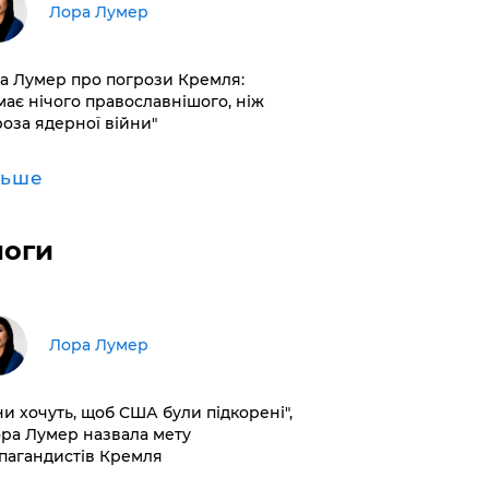
​Лора Лумер
а Лумер про погрози Кремля:
має нічого православнішого, ніж
роза ядерної війни"
льше
логи
​Лора Лумер
ни хочуть, щоб США були підкорені",
ора Лумер назвала мету
пагандистів Кремля