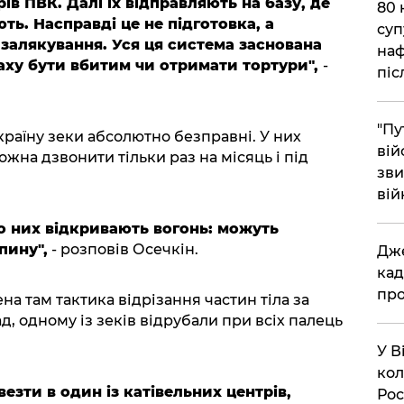
рів ПВК. Далі їх відправляють на базу, де
​80
ть. Насправді це не підготовка, а
суп
 залякування. Уся ця система заснована
наф
раху бути вбитим чи отримати тортури",
-
піс
"Пу
країну зеки абсолютно безправні. У них
вій
жна дзвонити тільки раз на місяць і під
зви
вій
о них відкривають вогонь: можуть
пину",
- розповів Осечкін.
​Дж
кад
про
а там тактика відрізання частин тіла за
, одному із зеків відрубали при всіх палець
​У 
кол
езти в один із катівельних центрів,
Рос