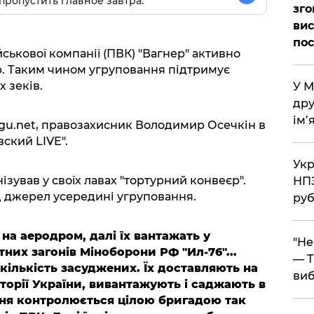
пропустить главное завтра.
зго
вис
по
йськової компанії (ПВК) "Вагнер" активно
р. Таким чином угруповання підтримує
 зеків.
​У 
дру
ім’
gu.net, правозахисник Володимир Осечкін в
ский LIVE".
​Ук
ізував у своїх лавах "тортурний конвеєр".
НПЗ
ід джерел усередині угруповання.
руб
на аеродром, далі їх вантажать у
​"Н
тних загонів Міноборони РФ "Ил-76"...
— T
кількість засуджених. Їх доставляють на
виб
торії України, вивантажують і саджають в
ння контролюється цілою бригадою так