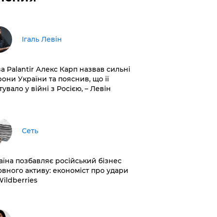
Ігаль Левін
ва Palantir Алекс Карп назвав сильні
рони України та пояснив, що її
увало у війні з Росією, – Левін
Сеть
раїна позбавляє російський бізнес
овного активу: економіст про удари
Wildberries