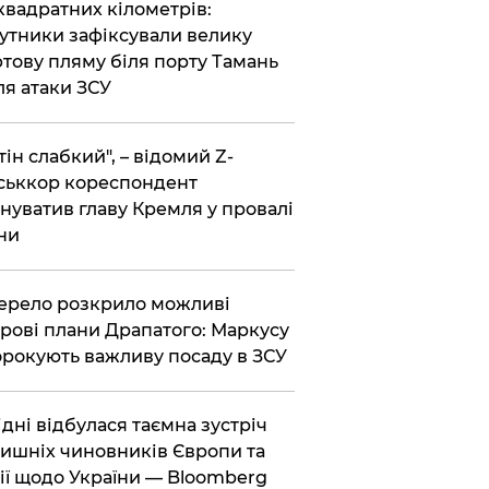
 квадратних кілометрів:
утники зафіксували велику
тову пляму біля порту Тамань
ля атаки ЗСУ
тін слабкий", – відомий Z-
ськкор кореспондент
нуватив главу Кремля у провалі
ни
ерело розкрило можливі
рові плани Драпатого: Маркусу
рокують важливу посаду в ЗСУ
Відні відбулася таємна зустріч
ишніх чиновників Європи та
ії щодо України — Bloomberg