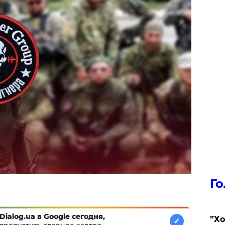
Го
Dialog.ua в Google сегодня,
​”Х
✓