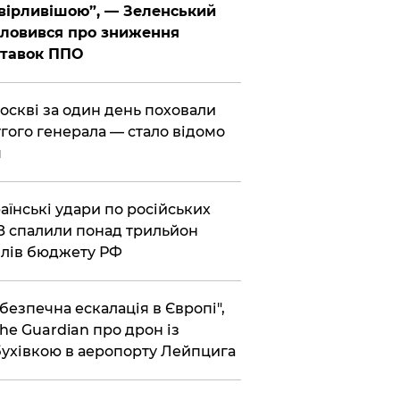
вірливішою”, — Зеленський
ловився про зниження
ставок ППО
Москві за один день поховали
гого генерала — стало відомо
я
раїнські удари по російських
 спалили понад трильйон
лів бюджету РФ
ебезпечна ескалація в Європі",
he Guardian про дрон із
ухівкою в аеропорту Лейпцига