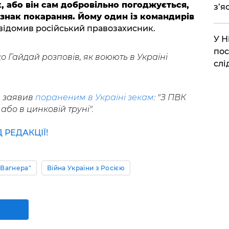
, або він сам добровільно погоджується,
з’я
 знак покарання. Йому один із командирів
відомив російський правозахисник.
​У 
пос
о Гайдай розповів, як воюють в Україні
слі
н заявив
пораненим в Україні зекам
: "З ПВК
або в цинковій труні".
РЕДАКЦІЇ!
"Вагнера"
Війна України з Росією