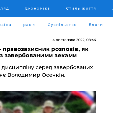
гляд
Економіка
Стиль життя
раїна
расія
Суспільство
Блоги
4 листопада 2022, 08:44
– правозахисник розповів, як
із завербованими зеками
 дисципліну серед завербованих
няє Володимир Осечкін.