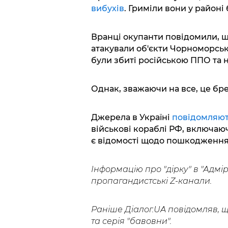
вибухів
. Гриміли вони у районі 
Вранці окупанти повідомили, щ
атакували об'єкти Чорноморськ
були збиті російською ППО та
Однак, зважаючи на все, це бре
Джерела в Україні
повідомляю
військові кораблі РФ, включаю
є відомості щодо пошкодження
Інформацію про "дірку" в "Адмі
пропагандистські Z-канали.
Раніше Діалог.UA повідомляв, 
та серія "бавовни".