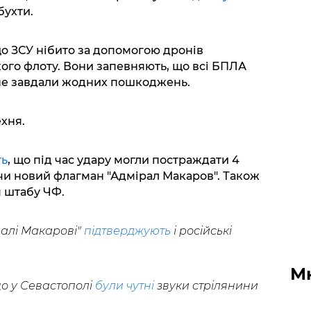
бухти.
о ЗСУ нібито за допомогою дронів
ого флоту. Вони запевняють, що всі БПЛА
 не завдали жодних пошкоджень.
хня.
ть
, що під час удару могли постраждати 4
чи новий флагман "Адмірал Макаров". Також
 штабу ЧФ.
ралі Макарові"
підтверджують
і російські
М
що у Севастополі
були чутні
звуки стрілянини