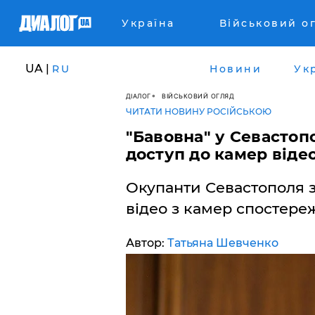
Україна
Військовий о
UA |
RU
Новини
Ук
ДІАЛОГ
ВІЙСЬКОВИЙ ОГЛЯД
ЧИТАТИ НОВИНУ РОСІЙСЬКОЮ
"Бавовна" у Севастоп
доступ до камер від
Окупанти Севастополя 
відео з камер спостереж
Автор:
Татьяна Шевченко