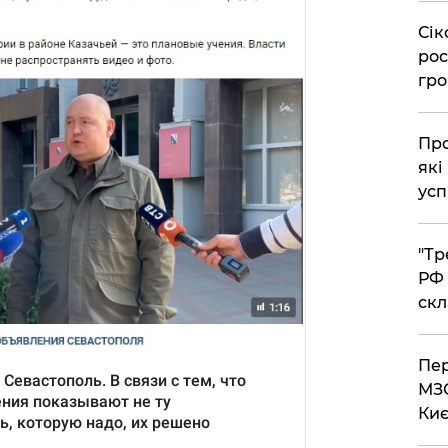
​Сі
рос
гро
​Пр
які
усп
​"Т
РФ 
скл
​Пе
МЗС
Киє