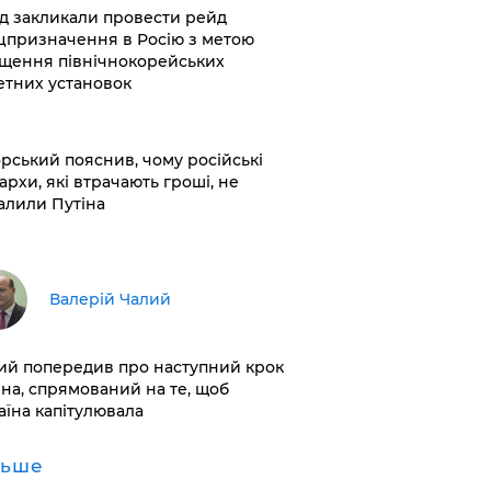
хід закликали провести рейд
цпризначення в Росію з метою
щення північнокорейських
етних установок
корський пояснив, чому російські
архи, які втрачають гроші, не
алили Путіна
Валерій Чалий
лий попередив про наступний крок
іна, спрямований на те, щоб
аїна капітулювала
льше