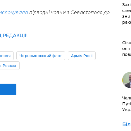
​За
спе
ислокувала
підводні човни з Севастополя до
зни
рак
РЕДАКЦІЇ!
​Сі
оліг
пов
ополя
Чорноморський флот
Армія Росії
 з Росією
​Ча
Пут
Укр
Бі