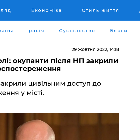
гляд
Економіка
Стиль життя
раїна
расія
Суспільство
Блоги
29 жовтня 2022, 14:18
олі: окупанти після НП закрили
еоспостереження
закрили цивільним доступ до
ення у місті.