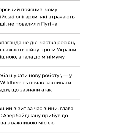
корський пояснив, чому
ійські олігархи, які втрачають
ші, не повалили Путіна
опаганда не діє: частка росіян,
 вважають війну проти України
ішною, впала до мінімуму
реба шукати нову роботу", — у
Wildberries почав закривати
ади, що зазнали атак
рший візит за час війни: глава
 Азербайджану прибув до
ва з важливою місією