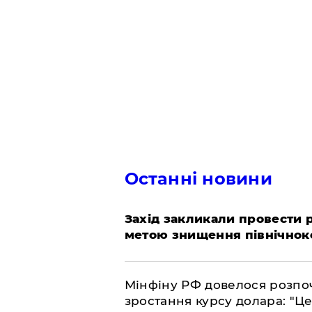
Останні новини
​Захід закликали провести
метою знищення північнок
​Мінфіну РФ довелося розпоч
зростання курсу долара: "Ц