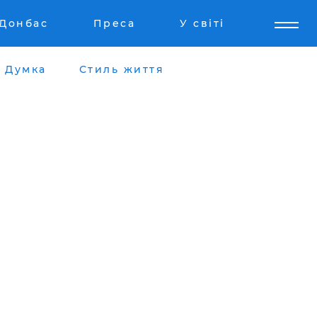
Донбас
Преса
У світі
Думка
Стиль життя