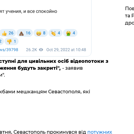
​По
та 
дро
ступні для цивільних осіб відеопотоки з
ження будуть закриті",
- заявив
".
жбами мешканцям Севастополя, які
овтня, Севастополь прокинувся від
потужних