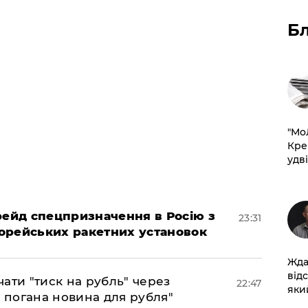
Б
​"М
Кре
удві
 рейд спецпризначення в Росію з
23:31
орейських ракетних установок
Жда
від
ати "тиск на рубль" через
22:47
який
е погана новина для рубля"