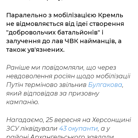
Паралельно з мобілізацією Кремль
не відмовляється від ідеї створення
"добровольчих батальйонів" і
залучення до лав ЧВК найманців, а
також ув'язнених.
Раніше ми повідомляли, що через
невдоволення росіян щодо мобілізації
Путін терміново звільнив
Булгакова
,
який відповідав за призовну
кампанію.
Нагадаємо, 25 вересня на Херсонщині
ЗСУ ліквідували
43 окупанти
, а у
районі Архангельського завдали