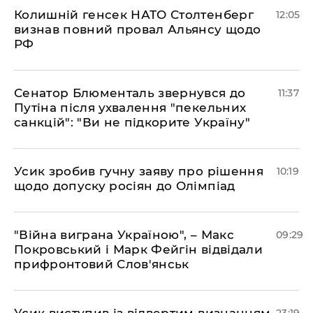
Колишній генсек НАТО Столтенберг
12:05
визнав повний провал Альянсу щодо
РФ
Сенатор Блюменталь звернувся до
11:37
Путіна після ухвалення "пекельних
санкцій": "Ви не підкорите Україну"
Усик зробив гучну заяву про рішення
10:19
щодо допуску росіян до Олімпіад
"Війна виграна Україною", – Макс
09:29
Покровський і Марк Фейгін відвідали
прифронтовий Слов'янськ