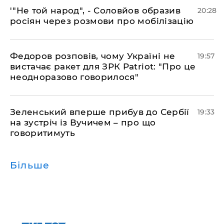
​'"Не той народ", - Соловйов образив
20:28
росіян через розмови про мобілізацію
​Федоров розповів, чому Україні не
19:57
вистачає ракет для ЗРК Patriot: "Про це
неодноразово говорилося"
​Зеленський вперше прибув до Сербії
19:33
на зустріч із Вучичем – про що
говоритимуть
Більше