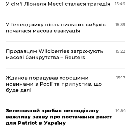
У сім'ї Ліонеля Мессі сталася трагедія
15:46
У Геленджику після сильних вибухів
15:39
почалася масова евакуація
Продавцям Wildberries загрожують
15:22
масові банкрутства – Reuters
Жданов порадував хорошими
15:17
новинами з Росії та припустив, що
буде далі
Зеленський зробив несподівану
14:54
важливу заяву про постачання ракет
для Patriot в Україну