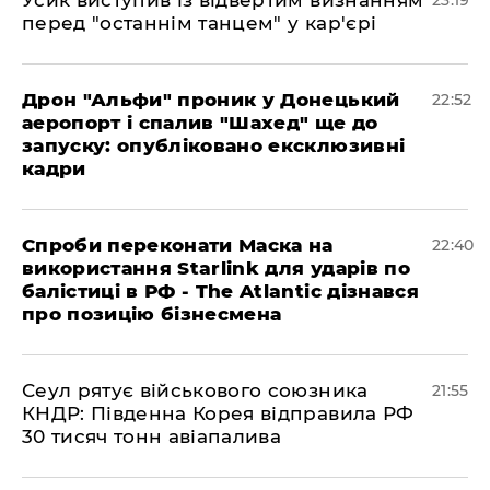
​Усик виступив із відвертим визнанням
23:19
перед "останнім танцем" у кар'єрі
​Дрон "Альфи" проник у Донецький
22:52
аеропорт і спалив "Шахед" ще до
запуску: опубліковано ексклюзивні
кадри
​Спроби переконати Маска на
22:40
використання Starlink для ударів по
балістиці в РФ - The Atlantic дізнався
про позицію бізнесмена
​Сеул рятує військового союзника
21:55
КНДР: Південна Корея відправила РФ
30 тисяч тонн авіапалива