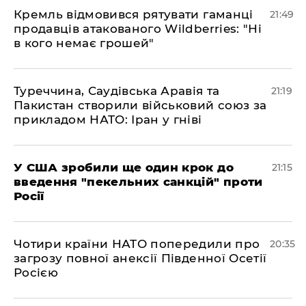
​Кремль відмовився рятувати гаманці
21:49
продавців атакованого Wildberries: "Ні
в кого немає грошей"
​Туреччина, Саудівська Аравія та
21:19
Пакистан створили військовий союз за
прикладом НАТО: Іран у гніві
​У США зробили ще один крок до
21:15
введення "пекельних санкцій" проти
Росії
​Чотири країни НАТО попередили про
20:35
загрозу повної анексії Південної Осетії
Росією