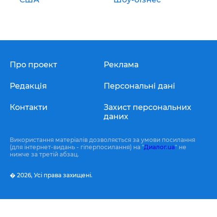
Про проект
Реклама
Редакція
Персональні дані
Контакти
Захист персональних
даних
Використання матеріалів дозволяється за умови посилання
(для інтернет-видань - гіперпосилання) на "
Диалог.ua
" не
нижче за третій абзац.
� 2026,
Усі права захищені.