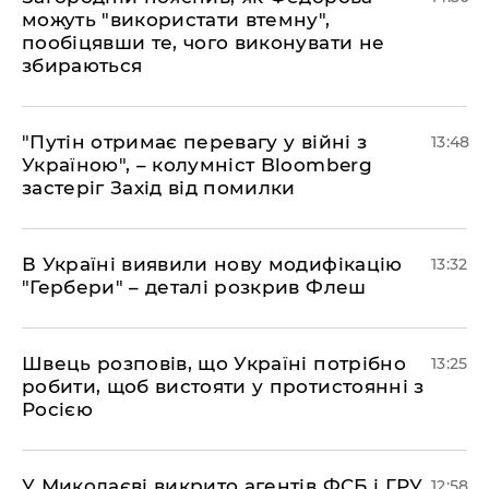
можуть "використати втемну",
пообіцявши те, чого виконувати не
збираються
"Путін отримає перевагу у війні з
13:48
Україною", – колумніст Bloomberg
застеріг Захід від помилки
В Україні виявили нову модифікацію
13:32
"Гербери" – деталі розкрив Флеш
Швець розповів, що Україні потрібно
13:25
робити, щоб вистояти у протистоянні з
Росією
У Миколаєві викрито агентів ФСБ і ГРУ,
12:58