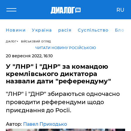
RU
Новини
Україна
расія
Суспільство
Блоги
ДІАЛОГ
ВІЙСЬКОВИЙ ОГЛЯД
ЧИТАТИ НОВИНУ РОСІЙСЬКОЮ
20 вересня 2022, 16:10
У "ЛНР" і "ДНР" за командою
кремлівського диктатора
назвали дати "референдуму"
"ЛНР" і "ДНР" збираються одночасно
проводити референдуми щодо
приєднання до Росії.
Автор:
Павел Приходько