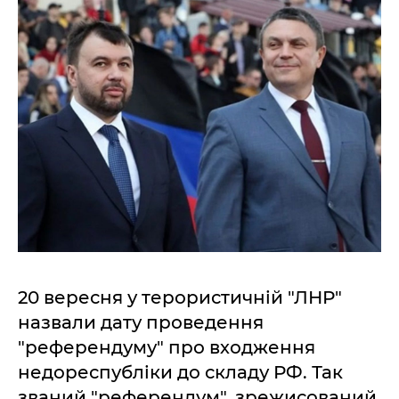
20 вересня у терористичній "ЛНР"
назвали дату проведення
"референдуму" про входження
недореспубліки до складу РФ. Так
званий "референдум", зрежисований