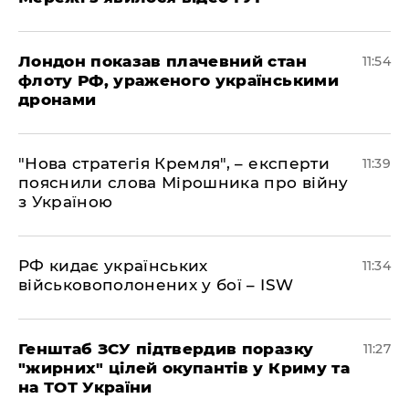
Лондон показав плачевний стан
11:54
флоту РФ, ураженого українськими
дронами
"Нова стратегія Кремля", – експерти
11:39
пояснили слова Мірошника про війну
з Україною
РФ кидає українських
11:34
військовополонених у бої – ISW
Генштаб ЗСУ підтвердив поразку
11:27
"жирних" цілей окупантів у Криму та
на ТОТ України