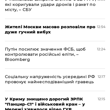
які коригували удари дронів і ракет по
місту, – СБУ
Жителі Москви масово розповіли про
12:54
дуже гучний вибух
Путін посилює значення ФСБ, щоб
12:24
контролювати російські еліти, –
Bloomberg
Соціальну напруженість усередині РФ
12:17
провокує найнесподіваніший гравець
У Криму знищено дорогий ЗРПК
12:15
"Панцир-С1" і військовий кран – у
Мережі з'явилося відео ГУР