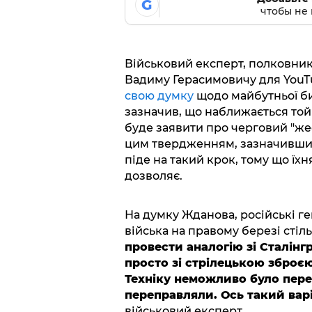
G
чтобы не 
Військовий експерт, полковник
Вадиму Герасимовичу для YouTu
свою думку
щодо майбутньої би
зазначив, що наближається той
буде заявити про черговий "жес
цим твердженням, зазначивши,
піде на такий крок, тому що їхн
дозволяє.
На думку Жданова, російські г
війська на правому березі стіл
провести аналогію зі Сталін
просто зі стрілецькою зброєю
Техніку неможливо було пере
переправляли. Ось такий вар
військовий експерт.