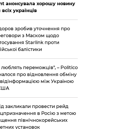
nt анонсувала хорошу новину
 всіх українців
оров зробив уточнення про
еговори з Маском щодо
тосування Starlink проти
ійської балістики
і люблять переможців", – Politico
налося про відновлення обміну
відінформацією між Україною
 США
хід закликали провести рейд
цпризначення в Росію з метою
щення північнокорейських
етних установок