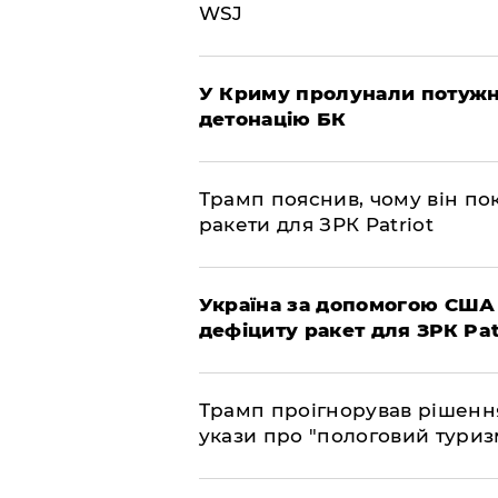
WSJ
У Криму пролунали потужні
детонацію БК
Трамп пояснив, чому він по
ракети для ЗРК Patriot
Україна за допомогою США
дефіциту ракет для ЗРК Pat
Трамп проігнорував рішення
укази про "пологовий туриз