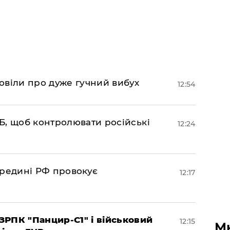
овіли про дуже гучний вибух
12:54
Б, щоб контролювати російські
12:24
ередині РФ провокує
12:17
РПК "Панцир-С1" і військовий
12:15
М