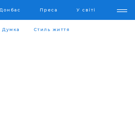
Донбас
Преса
У світі
Думка
Стиль життя