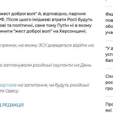
ест доброї волі" й, відповідно, падіння
​Фе
. Після цього іміджеві втрати Росії будуть
пов
і та політичні, саме тому Путін ні в якому
обо
инити "жест доброї волі" на Херсонщині.
уча
прямок, на якому ЗСУ доведеться відійти на
​"У
усп
бал
що запланували російські окупанти на День
​Сі
рос
ідповів
на запитання, чи будуть російські
гро
та Одесу.
​Пр
РЕДАКЦІЇ!
які