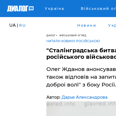
Україна
Військовий о
UA |
RU
Новини
Ук
ДІАЛОГ
ВІЙСЬКОВИЙ ОГЛЯД
ЧИТАТИ НОВИНУ РОСІЙСЬКОЮ
"Сталінградська битв
російського військов
Олег Жданов анонсував в
також відповів на запит
доброї волі" з боку Росії
Автор:
Дарья Александрова