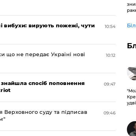
зни
рак
 вибухи: вирують пожежі, чути
Бі
10:54
Б
ки що не передає Україні нові
10:12
 знайшла спосіб поповнення
09:47
riot
​"М
Кре
удві
 Верховного суду та підписав
09:46
м"