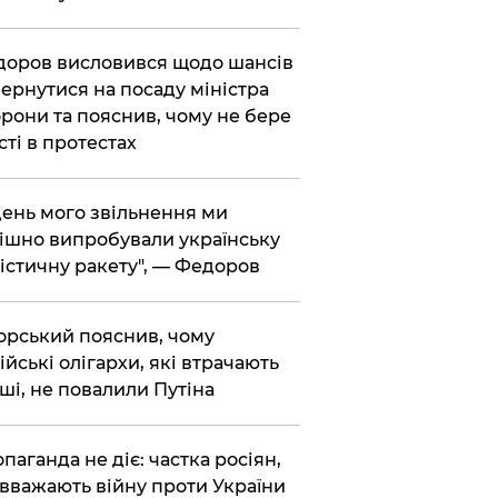
доров висловився щодо шансів
ернутися на посаду міністра
рони та пояснив, чому не бере
сті в протестах
 день мого звільнення ми
ішно випробували українську
істичну ракету", — Федоров
корський пояснив, чому
ійські олігархи, які втрачають
ші, не повалили Путіна
опаганда не діє: частка росіян,
 вважають війну проти України