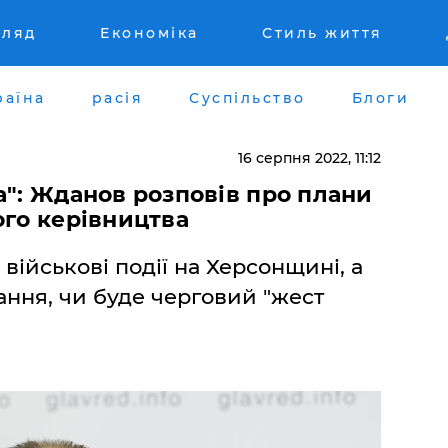
гляд
Економіка
Стиль життя
раїна
расія
Суспільство
Блоги
16 серпня 2022, 11:12
а": Жданов розповів про плани
ого керівництва
ійськові події на Херсонщині, а
ання, чи буде черговий "жест
.