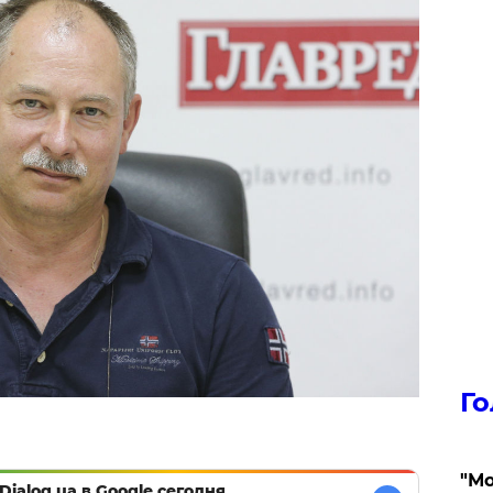
Го
"Мо
Dialog.ua в Google сегодня,