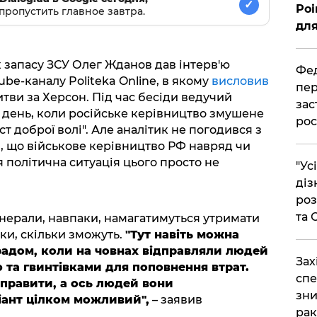
✓
Poi
пропустить главное завтра.
для
 запасу ЗСУ Олег Жданов дав інтерв'ю
Фед
be-каналу Politeka Online, в якому
висловив
пер
тви за Херсон. Під час бесіди ведучий
зас
 день, коли російське керівництво змушене
рос
т доброї волі". Але аналітик не погодився з
 що військове керівництво РФ навряд чи
я політична ситуація цього просто не
"Ус
діз
роз
та
енерали, навпаки, намагатимуться утримати
ьки, скільки зможуть.
"Тут навіть можна
градом, коли на човнах відправляли людей
​За
 та гвинтівками для поповнення втрат.
спе
правити, а ось людей вони
зни
іант цілком можливий",
– заявив
рак