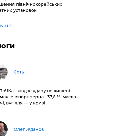
щення північнокорейських
етних установок
льше
логи
Сеть
оЛоЧКа" завдає удару по кишені
мля: експорт зерна −37,6 %, масла —
чі, вугілля — у кризі
Олег Жданов