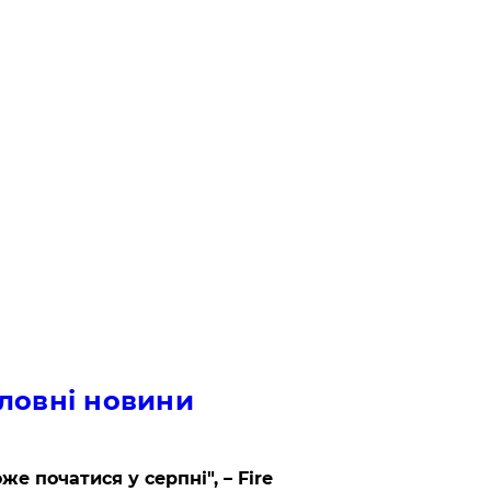
ловні новини
же початися у серпні", – Fire