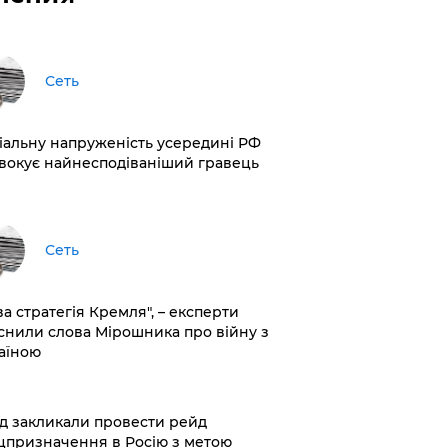
Сеть
іальну напруженість усередині РФ
вокує найнесподіваніший гравець
Сеть
ва стратегія Кремля", – експерти
снили слова Мірошника про війну з
аїною
хід закликали провести рейд
цпризначення в Росію з метою