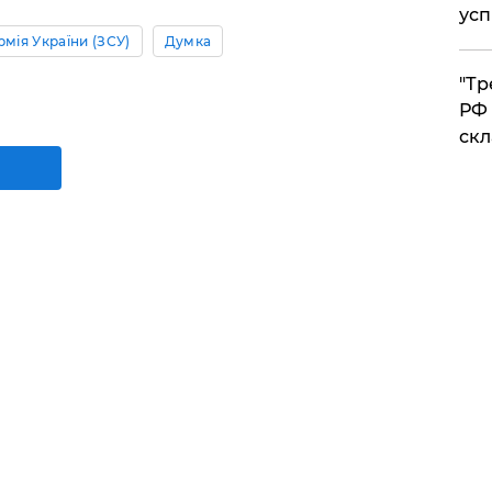
усп
рмія України (ЗСУ)
Думка
​"Т
РФ 
скл