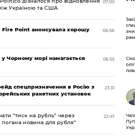
 Politico дізналося про відновлення
07:00
між Україною та США
​За
спе
– Fire Point анонсувала хорошу
06:56
зни
рак
я у Чорному морі намагається
​Сі
06:55
оліг
пов
 рейд спецпризначення в Росію з
23:31
орейських ракетних установок
ати "тиск на рубль" через
​Ча
22:47
Пут
е погана новина для рубля"
Укр