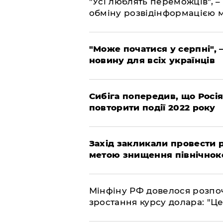
"Усі люблять переможців", –
обміну розвідінформацією 
"Може початися у серпні", 
новину для всіх українців
Сибіга попередив, що Росі
повторити події 2022 року
​Захід закликали провести
метою знищення північнок
​Мінфіну РФ довелося розпоч
зростання курсу долара: "Ц