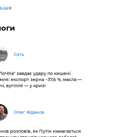
льше
логи
Сеть
оЛоЧКа" завдає удару по кишені
мля: експорт зерна −37,6 %, масла —
чі, вугілля — у кризі
Олег Жданов
нов розповів, як Путін намагається