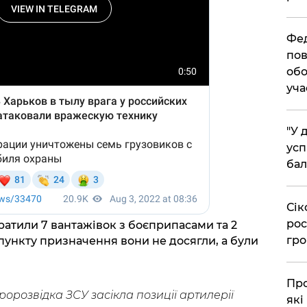
​Фе
пов
обо
уча
​"У
усп
бал
​Сі
рос
тратили 7 вантажівок з боєприпасами та 2
гро
пункту призначення вони не досягли, а були
​Пр
ророзвідка ЗСУ засікла позиції артилерії
які