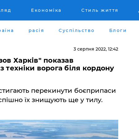
гляд
Економіка
Стиль життя
раїна
расія
Суспільство
Блоги
3 серпня 2022, 12:42
зов Харків" показав
з техніки ворога біля кордону
встигають перекинути боєприпаси
спішно їх знищують ще у тилу.