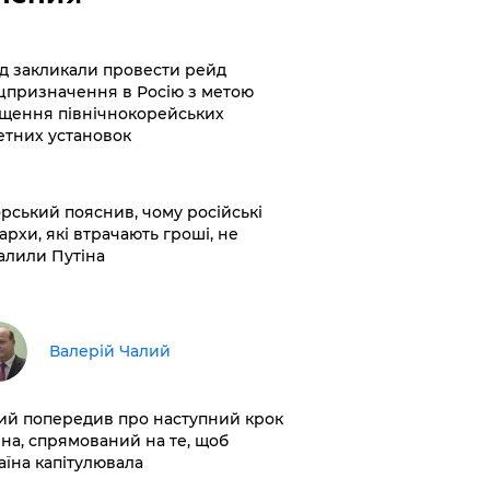
хід закликали провести рейд
цпризначення в Росію з метою
щення північнокорейських
етних установок
корський пояснив, чому російські
архи, які втрачають гроші, не
алили Путіна
Валерій Чалий
лий попередив про наступний крок
іна, спрямований на те, щоб
аїна капітулювала