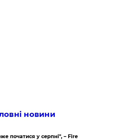
ловні новини
же початися у серпні", – Fire