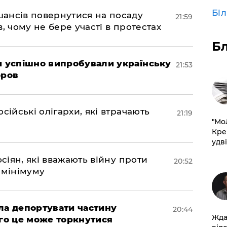
Бі
шансів повернутися на посаду
21:59
, чому не бере участі в протестах
Б
ми успішно випробували українську
21:53
оров
сійські олігархи, які втрачають
21:19
​"М
Кре
удві
осіян, які вважають війну проти
20:52
 мінімуму
яла депортувати частину
20:44
Жда
ого це може торкнутися