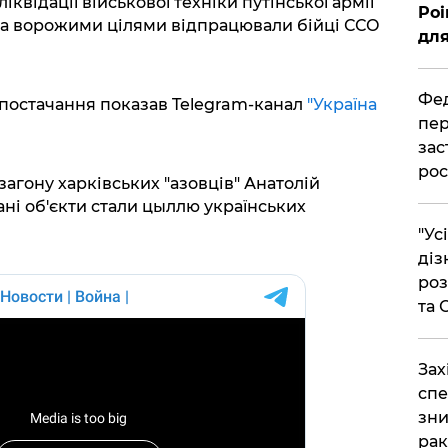
квідації військової техніки путінської армії
Poi
За ворожими цілями відпрацювали бійці ССО
для
Фед
 постачання показав Telegram-канал
"Україна
пер
зас
рос
агону харківських "азовців" Анатолій
ні об'єкти стали цыллю українських
"Ус
діз
роз
та
​За
спе
зни
рак