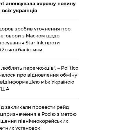
nt анонсувала хорошу новину
 всіх українців
оров зробив уточнення про
еговори з Маском щодо
тосування Starlink проти
ійської балістики
і люблять переможців", – Politico
налося про відновлення обміну
відінформацією між Україною
 США
хід закликали провести рейд
цпризначення в Росію з метою
щення північнокорейських
етних установок