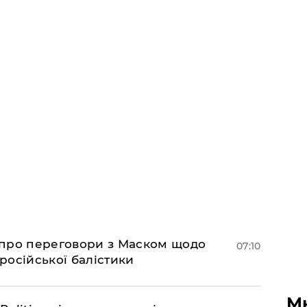
про переговори з Маском щодо
07:10
 російської балістики
М