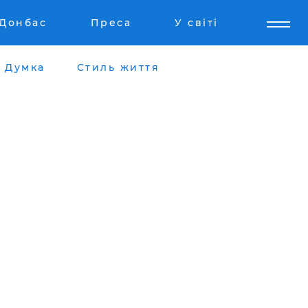
Донбас
Преса
У світі
Думка
Стиль життя