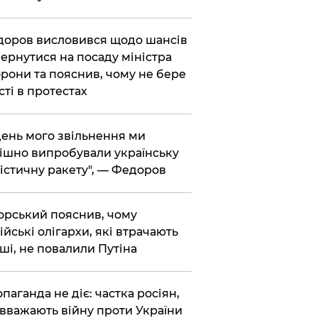
доров висловився щодо шансів
ернутися на посаду міністра
рони та пояснив, чому не бере
сті в протестах
 день мого звільнення ми
ішно випробували українську
істичну ракету", — Федоров
корський пояснив, чому
ійські олігархи, які втрачають
ші, не повалили Путіна
опаганда не діє: частка росіян,
 вважають війну проти України