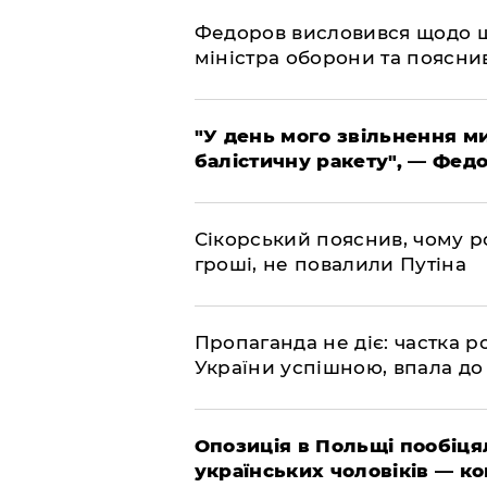
​Федоров висловився щодо 
міністра оборони та пояснив
​"У день мого звільнення 
балістичну ракету", — Фед
​Сікорський пояснив, чому ро
гроші, не повалили Путіна
​Пропаганда не діє: частка р
України успішною, впала до
​Опозиція в Польщі пообіц
українських чоловіків — к