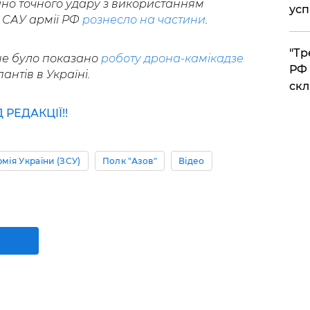
дано точного удару з використанням
усп
 САУ армії РФ
рознесло на частини
.
​"Т
ше було показано
роботу дрона-камікадзе
РФ 
антів в Україні.
скл
РЕДАКЦІЇ!!
мія України (ЗСУ)
Полк "Азов"
Відео