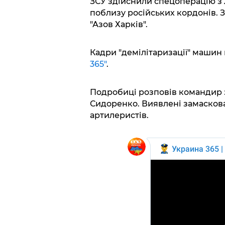
ЗСУ здійснили спецоперацію з лі
поблизу російських кордонів. 
"Азов Харків".
Кадри "демілітаризації" машин
365"
.
Подробиці розповів командир з
Сидоренко. Виявлені замаскова
артилеристів.