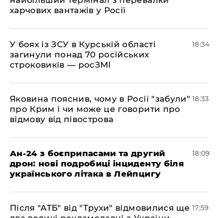
найбільший термінал з перевалки
харчових вантажів у Росії
​У боях із ЗСУ в Курській області
18:34
загинули понад 70 російських
строковиків — росЗМІ
​Яковина пояснив, чому в Росії "забули"
18:33
про Крим і чи може це говорити про
відмову від півострова
​Ан-24 з боєприпасами та другий
18:09
дрон: нові подробиці інциденту біля
українського літака в Лейпцигу
​Після "АТБ" від "Трухи" відмовилися ще
17:59