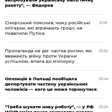
випробували українську балістичну
ракету", — Федоров
​Сікорський пояснив, чому російські
21:19
олігархи, які втрачають гроші, не
повалили Путіна
​Пропаганда не діє: частка росіян, які
20:52
вважають війну проти України
успішною, впала до мінімуму
​Опозиція в Польщі пообіцяла
20:44
депортувати частину українських
чоловіків — кого це може торкнутися
​"Треба шукати нову роботу", — у РФ
20:24