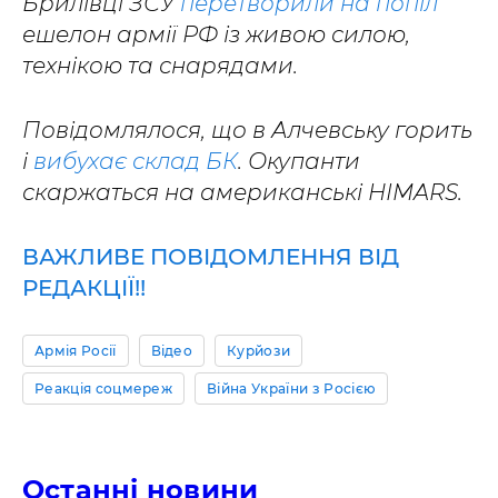
Брилівці ЗСУ
перетворили на попіл
ешелон армії РФ із живою силою,
технікою та снарядами.
Повідомлялося, що в Алчевську горить
і
вибухає склад БК
. Окупанти
скаржаться на американські HIMARS.
ВАЖЛИВЕ ПОВІДОМЛЕННЯ ВІД
РЕДАКЦІЇ!!
Армія Росії
Відео
Курйози
Реакція соцмереж
Війна України з Росією
Останні новини