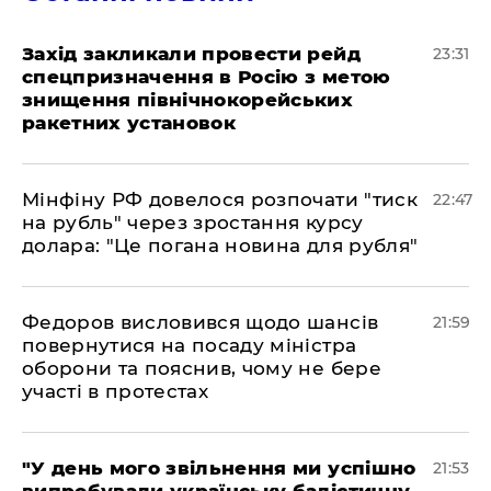
​Захід закликали провести рейд
23:31
спецпризначення в Росію з метою
знищення північнокорейських
ракетних установок
​Мінфіну РФ довелося розпочати "тиск
22:47
на рубль" через зростання курсу
долара: "Це погана новина для рубля"
​Федоров висловився щодо шансів
21:59
повернутися на посаду міністра
оборони та пояснив, чому не бере
участі в протестах
​"У день мого звільнення ми успішно
21:53