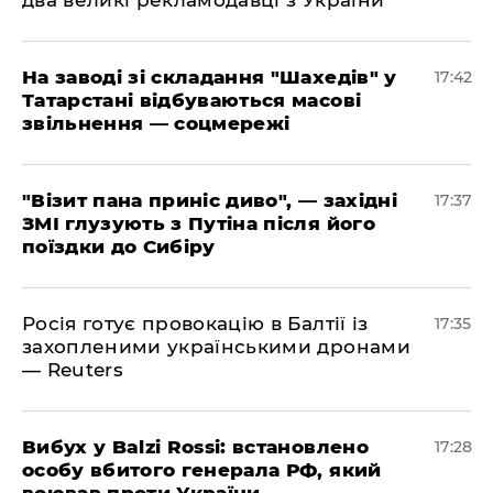
два великі рекламодавці з України
​На заводі зі складання "Шахедів" у
17:42
Татарстані відбуваються масові
звільнення — соцмережі
"Візит пана приніс диво", — західні
17:37
ЗМІ глузують з Путіна після його
поїздки до Сибіру
Росія готує провокацію в Балтії із
17:35
захопленими українськими дронами
— Reuters
​Вибух у Balzi Rossi: встановлено
17:28
особу вбитого генерала РФ, який