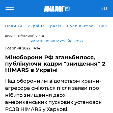
RU
Новини
Україна
расія
Суспільство
Блоги
ДІАЛОГ
ВІЙСЬКОВИЙ ОГЛЯД
ЧИТАТИ НОВИНУ РОСІЙСЬКОЮ
1 серпня 2022, 14:14
Міноборони РФ зганьбилося,
публікуючи кадри "знищення" 2
HIMARS в Україні
Над оборонним відомством країни-
агресора сміються після заяви про
нібито знищення двох
американських пускових установок
РСЗВ HIMARS у Харкові.