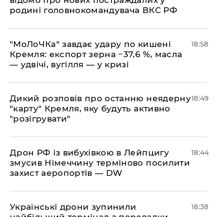
відомо про нових постраждалих у
родині головнокомандувача ВКС РФ
​"МоЛоЧКа" завдає удару по кишені
18:58
Кремля: експорт зерна −37,6 %, масла
— удвічі, вугілля — у кризі
​Дикий розповів про останню неядерну
18:49
"карту" Кремля, яку будуть активно
"розігрувати"
​Дрон РФ із вибухівкою в Лейпцигу
18:44
змусив Німеччину терміново посилити
захист аеропортів — DW
​Українські дрони зупинили
18:38