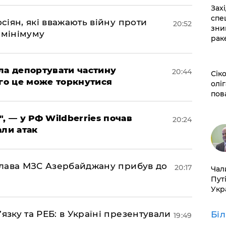
​За
спе
осіян, які вважають війну проти
20:52
зни
 мінімуму
рак
яла депортувати частину
20:44
​Сі
ого це може торкнутися
оліг
пов
", — у РФ Wildberries почав
20:24
али атак
: глава МЗС Азербайджану прибув до
20:17
​Ча
Пут
Укр
’язку та РЕБ: в Україні презентували
Бі
19:49