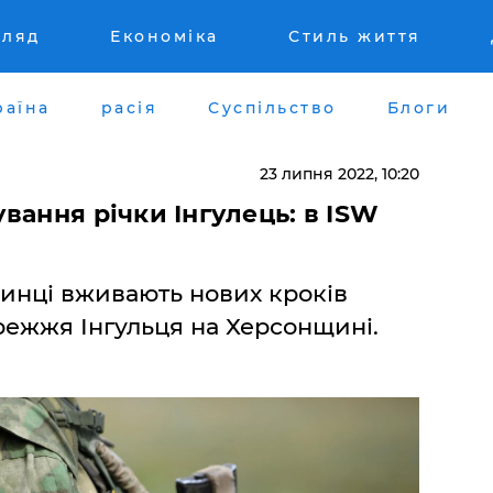
гляд
Економіка
Стиль життя
раїна
расія
Суспільство
Блоги
23 липня 2022, 10:20
вання річки Інгулець: в ISW
чинці вживають нових кроків
режжя Інгульця на Херсонщині.