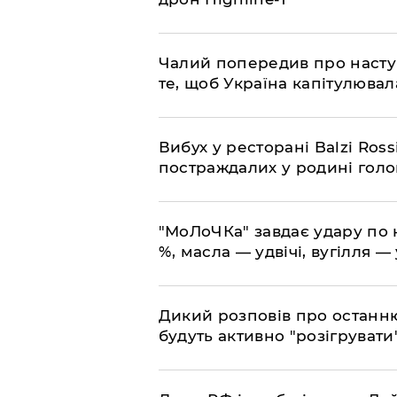
​Чалий попередив про насту
те, щоб Україна капітулювал
​Вибух у ресторані Balzi Ros
постраждалих у родині гол
​"МоЛоЧКа" завдає удару по 
%, масла — удвічі, вугілля — 
​Дикий розповів про останн
будуть активно "розігрувати