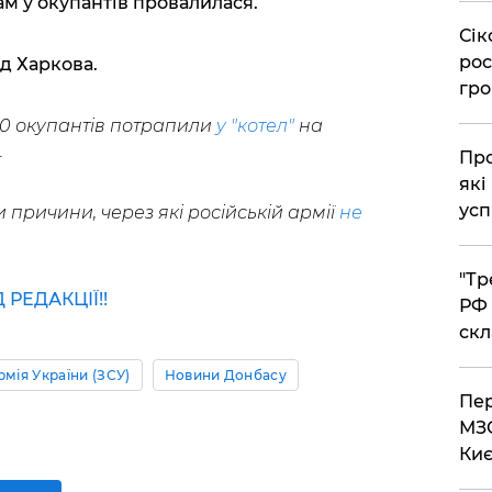
ам у окупантів провалилася.
​Сі
рос
ід Харкова.
гро
00 окупантів потрапили
у "котел"
на
.
​Пр
які
усп
 причини, через які російській армії
не
.
​"Т
РЕДАКЦІЇ!!
РФ 
скл
рмія України (ЗСУ)
Новини Донбасу
​Пе
МЗС
Киє