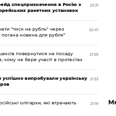
 рейд спецпризначення в Росію з
23:31
орейських ракетних установок
ати "тиск на рубль" через
22:47
е погана новина для рубля"
шансів повернутися на посаду
21:59
, чому не бере участі в протестах
ми успішно випробували українську
21:53
оров
М
сійські олігархи, які втрачають
21:19