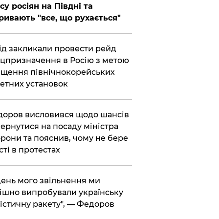
су росіян на Півдні та
ривають "все, що рухається"
хід закликали провести рейд
цпризначення в Росію з метою
щення північнокорейських
етних установок
доров висловився щодо шансів
ернутися на посаду міністра
рони та пояснив, чому не бере
сті в протестах
 день мого звільнення ми
ішно випробували українську
істичну ракету", — Федоров