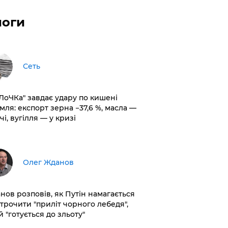
логи
Сеть
оЛоЧКа" завдає удару по кишені
мля: експорт зерна −37,6 %, масла —
чі, вугілля — у кризі
Олег Жданов
нов розповів, як Путін намагається
строчити "приліт чорного лебедя",
 "готується до зльоту"