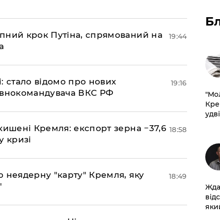
Б
пний крок Путіна, спрямований на
19:44
а
si: стало відомо про нових
19:16
овнокомандувача ВКС РФ
​"М
Кре
удві
кишені Кремля: експорт зерна −37,6
18:58
у кризі
ю неядерну "карту" Кремля, яку
18:49
"
Жда
від
який