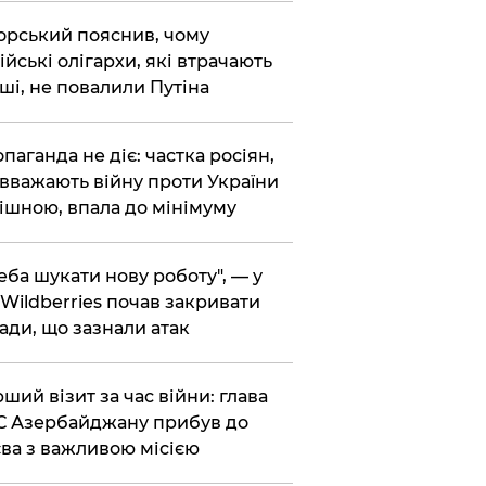
корський пояснив, чому
ійські олігархи, які втрачають
ші, не повалили Путіна
опаганда не діє: частка росіян,
 вважають війну проти України
ішною, впала до мінімуму
реба шукати нову роботу", — у
Wildberries почав закривати
ади, що зазнали атак
рший візит за час війни: глава
 Азербайджану прибув до
ва з важливою місією