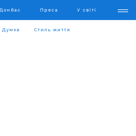
Донбас
Преса
У світі
Думка
Стиль життя