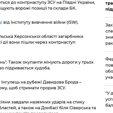
ються до контрнаступу ЗСУ на Півдні України,
тра
щують ворожі позиції та склади БК.
під
ці
від Інституту вивчення війни (ISW).
​За
спе
льська Херсонської області загарбники
зни
кі дії вони пішли через контрнаступ
рак
​Фе
нь". Також окупанти мінують дороги у трьох
пов
во підривається худоба.
обо
уча
 Інгулець на рубежі Давидова Брода –
тому, щоб стримати прорив ЗСУ.
​"У
усп
сіяни завдали наземних ударів на стику
бал
ластей, а також на Донбасі біля Сіверська та