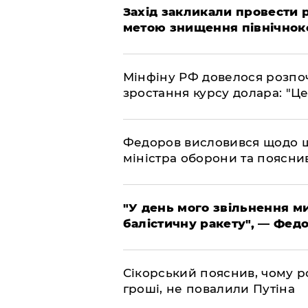
​Захід закликали провести
метою знищення північнок
​Мінфіну РФ довелося розпоч
зростання курсу долара: "Ц
​Федоров висловився щодо 
міністра оборони та пояснив
​"У день мого звільнення 
балістичну ракету", — Фед
​Сікорський пояснив, чому ро
гроші, не повалили Путіна