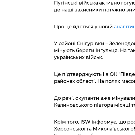
Путінські війська активно готу
де наші захисники потужно зни
Про це йдеться у новій
аналіти
У районі Снігурівки – Зеленодо
мінують береги Інгульця. На та
українських військ.
Це підтверджують і в ОК "Півде
районах області. На полях масо
До речі, окупанти вже мінували
Калиновського півтора місяці 
Крім того, ISW інформує, що ро
Херсонської та Миколаївської об