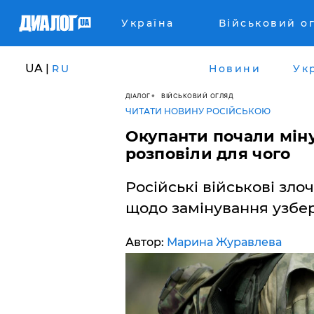
Україна
Військовий о
UA |
RU
Новини
Ук
ДІАЛОГ
ВІЙСЬКОВИЙ ОГЛЯД
ЧИТАТИ НОВИНУ РОСІЙСЬКОЮ
Окупанти почали міну
розповіли для чого
Російські військові зло
щодо замінування узбе
Автор:
Марина Журавлева