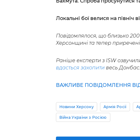
Бахмута. Спроба просунутися т
Локальні бої велися на північ в
Повідомлялося, що близько 20
Херсонщині та тепер приречені
Раніше експерти з ISW озвучили
вдасться захопити
весь Донбас
ВАЖЛИВЕ ПОВІДОМЛЕННЯ ВІД 
Новини Херсону
Армія Росії
А
Війна України з Росією