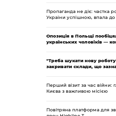
​Пропаганда не діє: частка р
України успішною, впала до
​Опозиція в Польщі пообіц
українських чоловіків — к
​"Треба шукати нову роботу
закривати склади, що зазн
​Перший візит за час війни
Києва з важливою місією
​Повітряна платформа для зв
дрон Highline-T