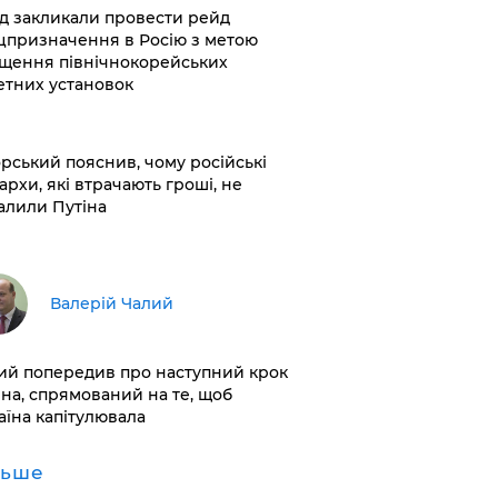
хід закликали провести рейд
цпризначення в Росію з метою
щення північнокорейських
етних установок
корський пояснив, чому російські
архи, які втрачають гроші, не
алили Путіна
Валерій Чалий
лий попередив про наступний крок
іна, спрямований на те, щоб
аїна капітулювала
льше