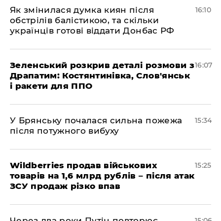
Як змінилася думка киян після
16:10
обстрілів балістикою, та скільки
українців готові віддати Донбас РФ
Зеленський розкрив деталі розмови з
16:07
Драпатим: Костянтинівка, Слов'янськ
і ракети для ППО
У Брянську почалася сильна пожежа
15:34
після потужного вибуху
Wildberries продав військових
15:25
товарів на 1,6 млрд рублів – після атак
ЗСУ продаж різко впав
Через два роки Путін повторює
15:06