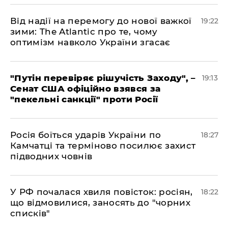
​Від надії на перемогу до нової важкої
19:22
зими: The Atlantic про те, чому
оптимізм навколо України згасає
​"Путін перевіряє рішучість Заходу", –
19:13
Сенат США офіційно взявся за
"пекельні санкції" проти Росії
​Росія боїться ударів України по
18:27
Камчатці та терміново посилює захист
підводних човнів
​У РФ почалася хвиля повісток: росіян,
18:22
що відмовилися, заносять до "чорних
списків"