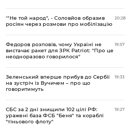
​'"Не той народ", - Соловйов образив
20:28
росіян через розмови про мобілізацію
​Федоров розповів, чому Україні не
19:57
вистачає ракет для ЗРК Patriot: "Про це
неодноразово говорилося"
​Зеленський вперше прибув до Сербії
19:33
на зустріч із Вучичем – про що
говоритимуть
​СБС за 2 дні знищили 102 цілі РФ:
19:27
уражені база ФСБ "Беня" та кораблі
"тіньового флоту"