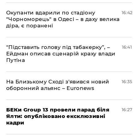
​Окупанти вдарили по стадіону
16:42
"Чорноморець" в Одесі – в даху велика
діра, є поранені
​“Підставить голову під табакерку”, –
16:41
Ейдман описав сценарій краху влади
Путіна
На Близькому Сході з'явився новий
16:35
оборонний альянс – Euronews
БЕКи Group 13 провели парад біля
16:27
Ялти: опубліковано ексклюзивні
кадри