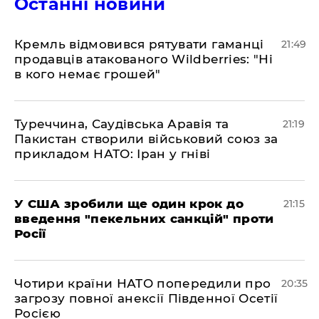
Останні новини
​Кремль відмовився рятувати гаманці
21:49
продавців атакованого Wildberries: "Ні
в кого немає грошей"
​Туреччина, Саудівська Аравія та
21:19
Пакистан створили військовий союз за
прикладом НАТО: Іран у гніві
​У США зробили ще один крок до
21:15
введення "пекельних санкцій" проти
Росії
​Чотири країни НАТО попередили про
20:35
загрозу повної анексії Південної Осетії
Росією