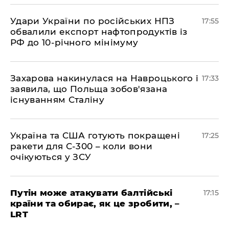
​Удари України по російських НПЗ
17:55
обвалили експорт нафтопродуктів із
РФ до 10-річного мінімуму
​Захарова накинулася на Навроцького і
17:33
заявила, що Польща зобов'язана
існуванням Сталіну
​Україна та США готують покращені
17:25
ракети для С-300 – коли вони
очікуються у ЗСУ
​Путін може атакувати балтійські
17:15
країни та обирає, як це зробити, –
LRT