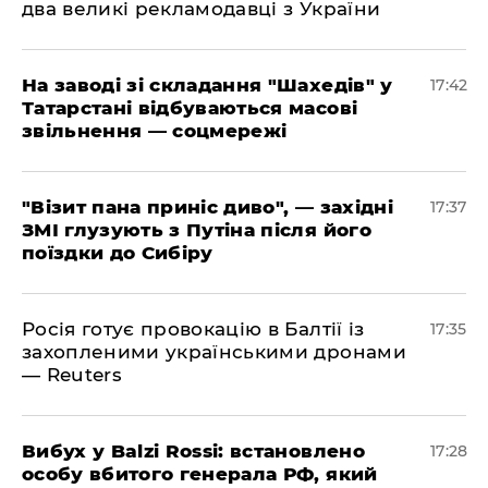
два великі рекламодавці з України
​На заводі зі складання "Шахедів" у
17:42
Татарстані відбуваються масові
звільнення — соцмережі
"Візит пана приніс диво", — західні
17:37
ЗМІ глузують з Путіна після його
поїздки до Сибіру
Росія готує провокацію в Балтії із
17:35
захопленими українськими дронами
— Reuters
​Вибух у Balzi Rossi: встановлено
17:28
особу вбитого генерала РФ, який