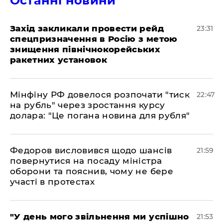
Останні новини
​Захід закликали провести рейд
23:31
спецпризначення в Росію з метою
знищення північнокорейських
ракетних установок
​Мінфіну РФ довелося розпочати "тиск
22:47
на рубль" через зростання курсу
долара: "Це погана новина для рубля"
​Федоров висловився щодо шансів
21:59
повернутися на посаду міністра
оборони та пояснив, чому не бере
участі в протестах
​"У день мого звільнення ми успішно
21:53