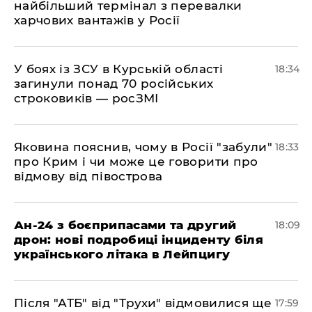
найбільший термінал з перевалки
харчових вантажів у Росії
​У боях із ЗСУ в Курській області
18:34
загинули понад 70 російських
строковиків — росЗМІ
​Яковина пояснив, чому в Росії "забули"
18:33
про Крим і чи може це говорити про
відмову від півострова
​Ан-24 з боєприпасами та другий
18:09
дрон: нові подробиці інциденту біля
українського літака в Лейпцигу
​Після "АТБ" від "Трухи" відмовилися ще
17:59