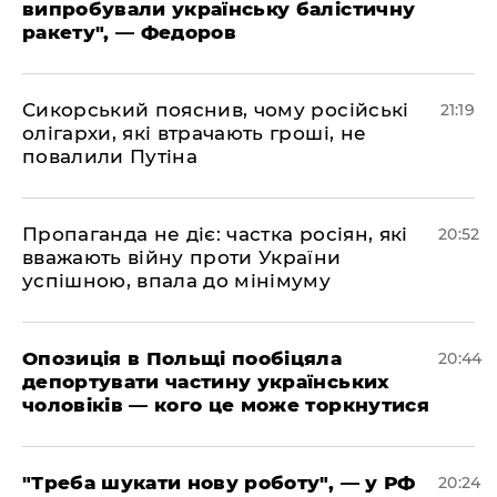
випробували українську балістичну
ракету", — Федоров
​Сикорський пояснив, чому російські
21:19
олігархи, які втрачають гроші, не
повалили Путіна
​Пропаганда не діє: частка росіян, які
20:52
вважають війну проти України
успішною, впала до мінімуму
​Опозиція в Польщі пообіцяла
20:44
депортувати частину українських
чоловіків — кого це може торкнутися
​"Треба шукати нову роботу", — у РФ
20:24