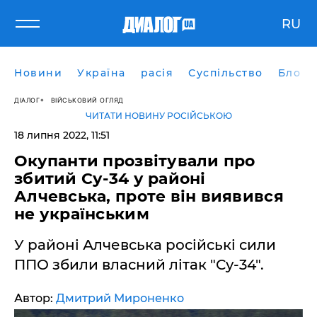
RU
Новини
Україна
расія
Суспільство
Блоги
ДІАЛОГ
ВІЙСЬКОВИЙ ОГЛЯД
ЧИТАТИ НОВИНУ РОСІЙСЬКОЮ
18 липня 2022, 11:51
Окупанти прозвітували про
збитий Су-34 у районі
Алчевська, проте він виявився
не українським
У районі Алчевська російські сили
ППО збили власний літак "Су-34".
Автор:
Дмитрий Мироненко