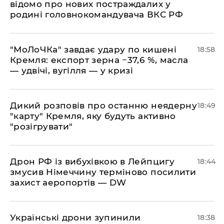
відомо про нових постраждалих у
родині головнокомандувача ВКС РФ
​"МоЛоЧКа" завдає удару по кишені
18:58
Кремля: експорт зерна −37,6 %, масла
— удвічі, вугілля — у кризі
​Дикий розповів про останню неядерну
18:49
"карту" Кремля, яку будуть активно
"розігрувати"
​Дрон РФ із вибухівкою в Лейпцигу
18:44
змусив Німеччину терміново посилити
захист аеропортів — DW
​Українські дрони зупинили
18:38