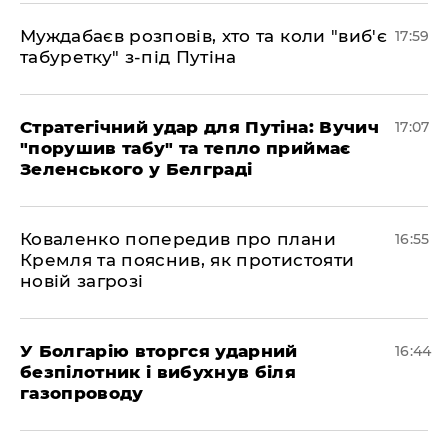
Муждабаєв розповів, хто та коли "виб'є
17:59
табуретку" з-під Путіна
Стратегічний удар для Путіна: Вучич
17:07
"порушив табу" та тепло приймає
Зеленського у Белграді
Коваленко попередив про плани
16:55
Кремля та пояснив, як протистояти
новій загрозі
У Болгарію вторгся ударний
16:44
безпілотник і вибухнув біля
газопроводу