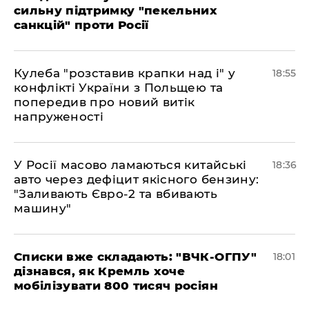
сильну підтримку "пекельних
санкцій" проти Росії
Кулеба "розставив крапки над і" у
18:55
конфлікті України з Польщею та
попередив про новий витік
напруженості
У Росії масово ламаються китайські
18:36
авто через дефіцит якісного бензину:
"Заливають Євро-2 та вбивають
машину"
Списки вже складають: "ВЧК-ОГПУ"
18:01
дізнався, як Кремль хоче
мобілізувати 800 тисяч росіян