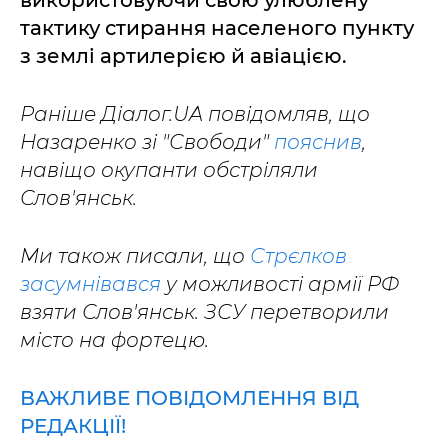
використовуючи свою улюблену
тактику стирання населеного пункту
з землі артилерією й авіацією.
Раніше Діалог.UA повідомляв, що
Назаренко зі "Свободи"
пояснив
,
навіщо окупанти обстріляли
Слов'янськ.
Ми також писали, що
Стрєлков
засумнівався
у можливості армії РФ
взяти Слов'янськ. ЗСУ перетворили
місто на фортецю.
ВАЖЛИВЕ ПОВІДОМЛЕННЯ ВІД
РЕДАКЦІЇ!