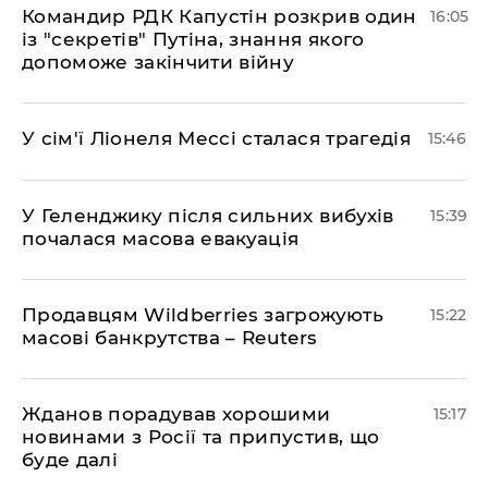
Командир РДК Капустін розкрив один
16:05
із "секретів" Путіна, знання якого
допоможе закінчити війну
У сім'ї Ліонеля Мессі сталася трагедія
15:46
У Геленджику після сильних вибухів
15:39
почалася масова евакуація
Продавцям Wildberries загрожують
15:22
масові банкрутства – Reuters
Жданов порадував хорошими
15:17
новинами з Росії та припустив, що
буде далі