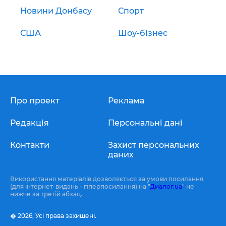
Новини Донбасу
Спорт
США
Шоу-бізнес
Про проект
Реклама
Редакція
Персональні дані
Контакти
Захист персональних
даних
Використання матеріалів дозволяється за умови посилання
(для інтернет-видань - гіперпосилання) на "
Диалог.ua
" не
нижче за третій абзац.
� 2026,
Усі права захищені.