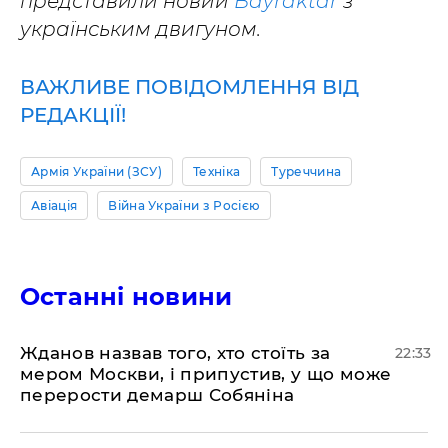
представили новий
Bayraktar
з
українським двигуном.
ВАЖЛИВЕ ПОВІДОМЛЕННЯ ВІД
РЕДАКЦІЇ!
Армія України (ЗСУ)
Техніка
Туреччина
Авіація
Війна України з Росією
Останні новини
​Жданов назвав того, хто стоїть за
22:33
мером Москви, і припустив, у що може
перерости демарш Собяніна