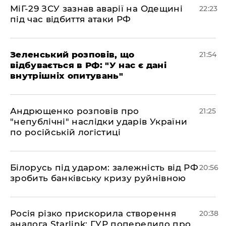
​МіГ-29 ЗСУ зазнав аварії на Одещині
22:23
під час відбиття атаки РФ
​Зеленський розповів, що
21:54
відбувається в РФ: "У нас є дані
внутрішніх опитувань"
​Андрющенко розповів про
21:25
"непублічні" наслідки ударів України
по російській логістиці
​Білорусь під ударом: залежність від РФ
20:56
зробить банківську кризу руйнівною
​Росія різко прискорила створення
20:38
аналога Starlink: ГУР попередило про