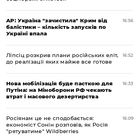
​AP: Україна "зачистила" Крим від
16:56
балістики – кількість запусків по
Україні впала
​Ліпсіц розкрив плани російських еліт,
16:52
до реалізації яких майже все готове
Нова мобілізація буде пасткою для
16:33
Путіна: на Міноборони РФ чекають
втрат і масового дезертирства
Росіянам це не сподобається:
16:09
економіст Сонін розповів, як Росія
"рятуватиме" Wildberries