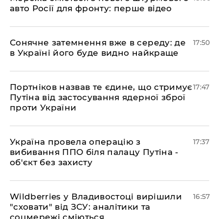
авто Росії для фронту: перше відео
​Сонячне затемнення вже в середу: де
17:50
в Україні його буде видно найкраще
​Портніков назвав те єдине, що стримує
17:47
Путіна від застосування ядерної зброї
проти України
​Україна провела операцію з
17:37
вибивання ППО біля палацу Путіна -
об'єкт без захисту
​Wildberries у Владивостоці вирішили
16:57
"сховати" від ЗСУ: аналітики та
соцмережі сміються