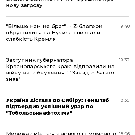
нову загрозу
​”Більше нам не брат”, - Z-блогери
19:40
обрушилися на Вучича і визнали
слабкість Кремля
​Заступник губернатора
19:33
Краснодарського краю відправили на
війну на "обнулення": "Занадто багато
знав"
​Україна дістала до Сибіру: Генштаб
18:35
підтвердив успішний удар по
"Тобольськнафтохіму"
​Мережа сміється з нового штурмового
18:06