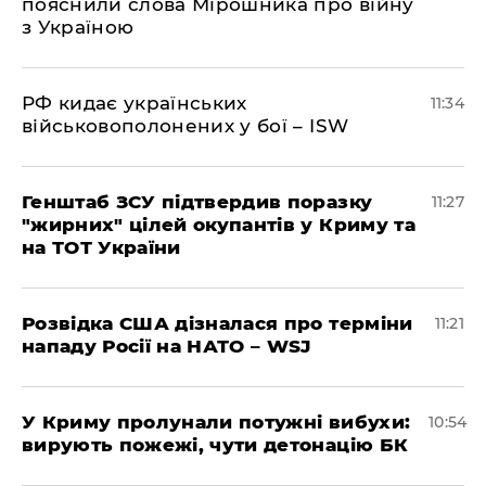
пояснили слова Мірошника про війну
з Україною
РФ кидає українських
11:34
військовополонених у бої – ISW
Генштаб ЗСУ підтвердив поразку
11:27
"жирних" цілей окупантів у Криму та
на ТОТ України
Розвідка США дізналася про терміни
11:21
нападу Росії на НАТО – WSJ
У Криму пролунали потужні вибухи:
10:54
вирують пожежі, чути детонацію БК