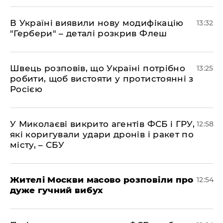
В Україні виявили нову модифікацію
13:32
"Гербери" – деталі розкрив Флеш
Швець розповів, що Україні потрібно
13:25
робити, щоб вистояти у протистоянні з
Росією
У Миколаєві викрито агентів ФСБ і ГРУ,
12:58
які коригували удари дронів і ракет по
місту, – СБУ
Жителі Москви масово розповіли про
12:54
дуже гучний вибух