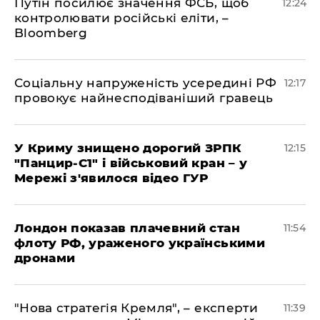
Путін посилює значення ФСБ, щоб
12:24
контролювати російські еліти, –
Bloomberg
Соціальну напруженість усередині РФ
12:17
провокує найнесподіваніший гравець
У Криму знищено дорогий ЗРПК
12:15
"Панцир-С1" і військовий кран – у
Мережі з'явилося відео ГУР
Лондон показав плачевний стан
11:54
флоту РФ, ураженого українськими
дронами
"Нова стратегія Кремля", – експерти
11:39