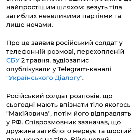
найпростішим шляхом: везуть тіла
загиблих невеликими партіями та
лише ночами.
Про це заявив російський солдат у
телефонній розмові, перехопленій
СБУ
2 травня, аудіозапис
опублікували у Telegram-каналі
"Українського Діалогу"
.
Російський солдат розповів, що
сьогодні мають впізнати тіло якогось
"Макійовича", потім його відправлять
у РФ. Співрозмовник зазначав, що
дружина загиблого нервує та шостий
день чекає на тіло. Військовий