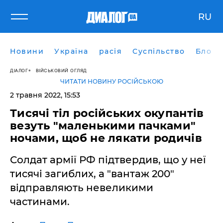
RU
Новини
Україна
расія
Суспільство
Блоги
ДІАЛОГ
ВІЙСЬКОВИЙ ОГЛЯД
ЧИТАТИ НОВИНУ РОСІЙСЬКОЮ
2 травня 2022, 15:53
Тисячі тіл російських окупантів
везуть "маленькими пачками"
ночами, щоб не лякати родичів
Солдат армії РФ підтвердив, що у неї
тисячі загиблих, а "вантаж 200"
відправляють невеликими
частинами.