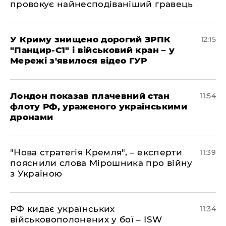
провокує найнесподіваніший гравець
У Криму знищено дорогий ЗРПК
12:15
"Панцир-С1" і військовий кран – у
Мережі з'явилося відео ГУР
Лондон показав плачевний стан
11:54
флоту РФ, ураженого українськими
дронами
"Нова стратегія Кремля", – експерти
11:39
пояснили слова Мірошника про війну
з Україною
РФ кидає українських
11:34
військовополонених у бої – ISW