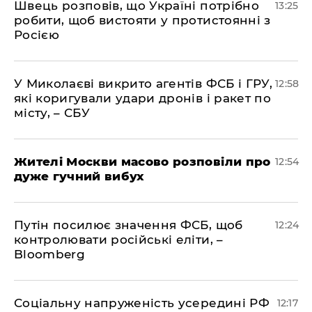
Швець розповів, що Україні потрібно
13:25
робити, щоб вистояти у протистоянні з
Росією
У Миколаєві викрито агентів ФСБ і ГРУ,
12:58
які коригували удари дронів і ракет по
місту, – СБУ
Жителі Москви масово розповіли про
12:54
дуже гучний вибух
Путін посилює значення ФСБ, щоб
12:24
контролювати російські еліти, –
Bloomberg
Соціальну напруженість усередині РФ
12:17