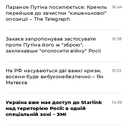
Параноя Путіна посилюється: Кремль
16:44
перейшов до зачистки "кишенькової"
опозиції – The Telegraph
Закаєв запропонував застосувати
15:38
проти Путіна його ж "зброю",
закликавши "оголосити війну" Росії
На РФ насуваються дві важкі кризи,
15:33
восени буде вибухонебезпечно – Ян
Матвєєв
Україна вже має доступ до Starlink
14:39
над територією Росії: в одній
спеціальній зоні – ЗМІ