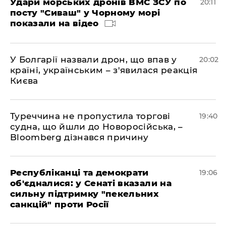
Удари морських дронів ВМС ЗСУ по
20:11
посту "Сиваш" у Чорному морі
показали на відео
У Болгарії назвали дрон, що впав у
20:02
країні, українським – з'явилася реакція
Києва
Туреччина не пропустила торгові
19:40
судна, що йшли до Новоросійська, –
Bloomberg дізнався причину
Республіканці та демократи
19:06
об'єдналися: у Сенаті вказали на
сильну підтримку "пекельних
санкцій" проти Росії