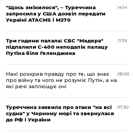
"Щось змінилося", – Туреччина
14:14
запросила у США дозвіл передати
Україні ATACMS і M270
Три години палала: СБС "Мадяра"
11:39
підпалили С-400 неподалік палацу
Путіна біля Геленджика
Накі розкрив правду про те, що знає
08:00
про війну та чого не розуміє Путін, а на
які речі заплющує очі
Туреччина заявила про атаки "на всі
07:30
судна" у Чорному морі та звернулася
до РФ і України